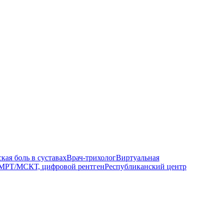
кая боль в суставах
Врач-трихолог
Виртуальная
МРТ/МСКТ, цифровой рентген
Республиканский центр