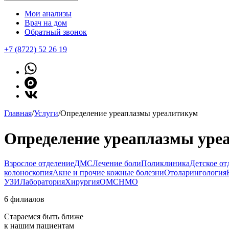
Мои анализы
Врач на дом
Обратный звонок
+7 (8722) 52 26 19
Главная
/
Услуги
/
Определение уреаплазмы уреалитикум
Определение уреаплазмы уре
Взрослое отделение
ДМС
Лечение боли
Поликлиника
Детское от
колоноскопия
Акне и прочие кожные болезни
Отоларингология
УЗИ
Лаборатория
Хирургия
ОМС
НМО
6 филиалов
Стараемся быть ближе
к нашим пациентам