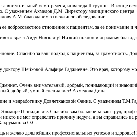
за внимательный осмотр меня, инвалида II группы. В конце осмо
ию. С уважением Ахмедов Д.М. Директору медицинского центра 
илову А.М. благодарим за вежливое обследование
 её добросовестное отношение к пациентам, за её понимание и 
чивого врача Аиду Ниязовну! Низкий поклон и огромная благод
овне! Спасибо за ваш подход к пациентам, за грамотность. Дол
 доктору Шейховой Альфире Гаджиевне. Это врач, которому можн
Дженнет. Очень внимательный, добрый, понимающий и знающий 
красный, добрый, умный специалист! Ахмедова Дина
ине и медработнику Довлетхановой Фаине. С уважением Т.М.Га
Эльмире Геннадиевне. Спасибо вам большое за ваш труд, профе
 никто не мог определить причину недуга, а вы справились на р
 Кахруманова О.С.
ощь и желаю дальнейших профессиональных успехов и здоровье