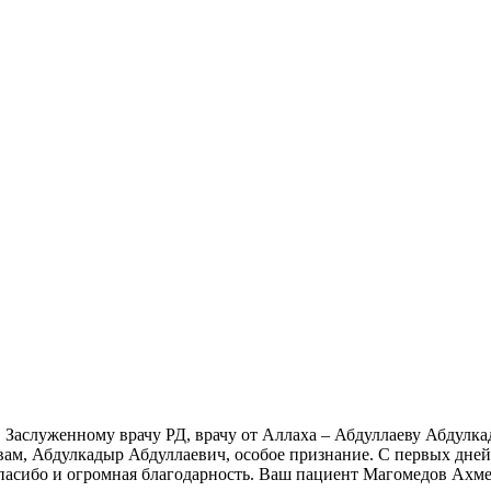
, Заслуженному врачу РД, врачу от Аллаха – Абдуллаеву Абдул
А вам, Абдулкадыр Абдуллаевич, особое признание. С первых дне
спасибо и огромная благодарность. Ваш пациент Магомедов Ахм