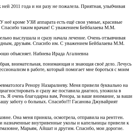
ней 2011 года и ни разу не пожалела. Приятная, улыбчивая
 неё кроме УЗИ аппарата есть ещё свои умные, красивые
я. Спасибо таким врачам! С уважением Бейбалаева М.М.
ельно выслушала и сразу начала лечение. Очень отзывчивая
одным, друзьям. Спасибо им. С уважением Бейбалаева М.М.
рошо объясняет. Набиева Ирада Агалиевна
рая, внимательная, понимающая и знающая своё дело. Лечусь
ессионализм в работе, который помогает мне бороться с моим
ревматолога Ренору Назаралиеву. Меня привели буквально на
диагностировать и сразу же поставила диагноз, уложила в
ть. Я очень благодарна вам, Ренора, за ваше внимание, за ваши
вашу заботу о больных. Спасибо!!! Гасанова Джувайрият
вне. Она меня приняла, осмотрела, отправила на рентген.
шо и назначенные внутривенные уколы и капельницы привели к
тмазовне, Марьям, Айшат и другим. Спасибо, мои дорогие.