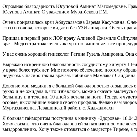
Огромная благодарность Юсуповой Аминат Магомедовне. Грамотн
Юсупова Аминат. С уважением Муратбекова Г.М.
Очень понравилась врач Абдусаламова Зарема Касумовна. Оче
глаза и голова, которые видят и без УЗИ аппарата. Очень нра
Пришла в первый раз к ЛОР врачу Алиевой Джамиле Сайпуллахо
врач. Медсестра тоже очень аккуратно выполняет все процеду
У вас очень хороший гинеколог Гатина Гузель Амировна. Она 
Выражаю искреннюю благодарность сосудистому хирургу Шейх
у врача более трёх лет. Мне помогло её лечение, поэтому обр
недугом. Спасибо таким врачам. Габибова Мамлакат Саидовна
Дорогие мои медики, я с большой благодарностью отзываюсь о
руках и не ожидала я, что избавлюсь, можно сказать вылечусь 
больницу и в течении 10 дней я встала на ноги. Теперь я чувст
особые, высочайшие знания своего профиля. Желаю вам здоровь
Муртазалиевна, Левашинский район, с. Хаджалмахи
Я больная гайморитом поступила в клинику «Здоровье» 18.04.2
Хочу сказать, что очень благодарна ей за назначенное мне ле
выздоровлению. Хочу также отозваться о медсестре Тирене, а 