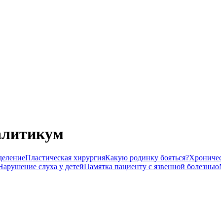
алитикум
деление
Пластическая хирургия
Какую родинку бояться?
Хроничес
Нарушение слуха у детей
Памятка пациенту с язвенной болезнью