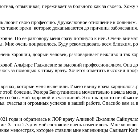
ая, отзывчивая, переживает за больного как за своего. Хожу к 
нь любит свою профессию. Дружелюбное отношение к больным. У
вятся такие врачи, которые докапываются до причины заболевани
вне. По её разговору меня сразу потянуло к ней. Очень внимат
ры. Мне очень понравилось. Буду рекомендовать всем близким, р
очень хороший, добрый человек, разговаривает вежливо и так хо
овой Альфире Гаджиевне за высокий профессионализм. Она доб
ащаюсь за помощью к этому врачу. Хочется отметить высокий проф
 врачах, которые меня вылечили. Имею ввиду врача кардиолога-
от этой болезни. Ренора Багаутдиновна моментально начала меня 
вую себя самой здоровой и счастливой. Это так просто не объясни
я, счастья и огромных успехов в вашей работе. Спасибо вам за 
021 года и обратилась к ЛОР врачу Алиевой Джамиле Сайпуллахо
чение. За эти 2-3 дня моё состояние очень изменилось. Мне хоро
также медсестрах, которые ставили мне капельницы Салимат Кай