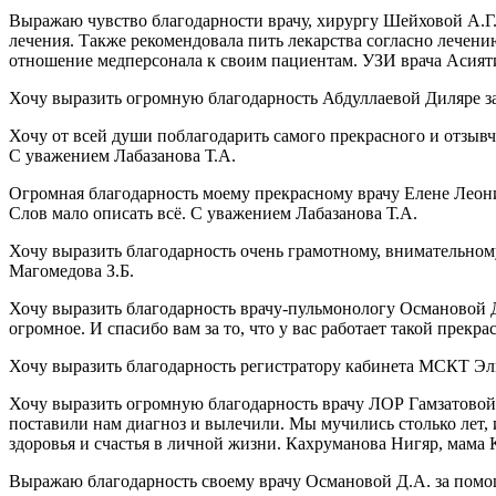
Выражаю чувство благодарности врачу, хирургу Шейховой А.Г. 
лечения. Также рекомендовала пить лекарства согласно лечен
отношение медперсонала к своим пациентам. УЗИ врача Асият
Хочу выразить огромную благодарность Абдуллаевой Диляре за
Хочу от всей души поблагодарить самого прекрасного и отзыв
С уважением Лабазанова Т.А.
Огромная благодарность моему прекрасному врачу Елене Леонид
Слов мало описать всё. С уважением Лабазанова Т.А.
Хочу выразить благодарность очень грамотному, внимательному
Магомедова З.Б.
Хочу выразить благодарность врачу-пульмонологу Османовой 
огромное. И спасибо вам за то, что у вас работает такой пре
Хочу выразить благодарность регистратору кабинета МСКТ Эл
Хочу выразить огромную благодарность врачу ЛОР Гамзатовой 
поставили нам диагноз и вылечили. Мы мучились столько лет, и
здоровья и счастья в личной жизни. Кахруманова Нигяр, мама
Выражаю благодарность своему врачу Османовой Д.А. за пом