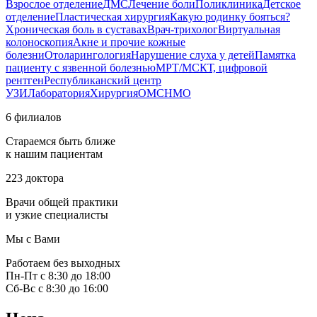
Взрослое отделение
ДМС
Лечение боли
Поликлиника
Детское
отделение
Пластическая хирургия
Какую родинку бояться?
Хроническая боль в суставах
Врач-трихолог
Виртуальная
колоноскопия
Акне и прочие кожные
болезни
Отоларингология
Нарушение слуха у детей
Памятка
пациенту с язвенной болезнью
МРТ/МСКТ, цифровой
рентген
Республиканский центр
УЗИ
Лаборатория
Хирургия
ОМС
НМО
6 филиалов
Стараемся быть ближе
к нашим пациентам
223 доктора
Врачи общей практики
и узкие специалисты
Мы с Вами
Работаем без выходных
Пн-Пт с 8:30 до 18:00
Сб-Вс с 8:30 до 16:00