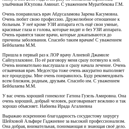
улыбчивая Юсупова Аминат. С уважением Муратбекова Г.М.
Очень понравилась врач Абдусаламова Зарема Касумовна.
Очень любит свою профессию. Дружелюбное отношение к
больным. У неё кроме УЗИ аппарата есть ещё свои умные,
красивые глаза и голова, которые видят и без УЗИ аппарата.
Очень нравятся такие врачи, которые докапываются до
причины заболевания. Спасибо таким врачам! С уважением
Бейбалаева М.М.
Пришла в первый раз к ЛОР врачу Алиевой Джамиле
Сайпуллаховне. По её разговору меня сразу потянуло к ней.
Очень внимательно выслушала и сразу начала лечение. Очень
отзывчивая врач. Медсестра тоже очень аккуратно выполняет
все процедуры. Мне очень понравилось. Буду рекомендовать
всем близким, родным, друзьям. Спасибо им. С уважением
Бейбалаева М.М.
У вас очень хороший гинеколог Гатина Гузель Амировна. Она
очень хороший, добрый человек, разговаривает вежливо и так
хорошо объясняет. Набиева Ирада Агалиевна
Выражаю искреннюю благодарность сосудистому хирургу
Шейховой Альфире Гаджиевне за высокий профессионализм.
Она добрая, внимательная, понимающая и знающая своё дело.