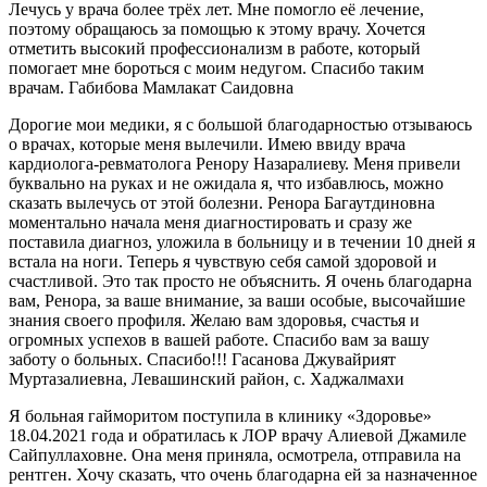
Лечусь у врача более трёх лет. Мне помогло её лечение,
поэтому обращаюсь за помощью к этому врачу. Хочется
отметить высокий профессионализм в работе, который
помогает мне бороться с моим недугом. Спасибо таким
врачам. Габибова Мамлакат Саидовна
Дорогие мои медики, я с большой благодарностью отзываюсь
о врачах, которые меня вылечили. Имею ввиду врача
кардиолога-ревматолога Ренору Назаралиеву. Меня привели
буквально на руках и не ожидала я, что избавлюсь, можно
сказать вылечусь от этой болезни. Ренора Багаутдиновна
моментально начала меня диагностировать и сразу же
поставила диагноз, уложила в больницу и в течении 10 дней я
встала на ноги. Теперь я чувствую себя самой здоровой и
счастливой. Это так просто не объяснить. Я очень благодарна
вам, Ренора, за ваше внимание, за ваши особые, высочайшие
знания своего профиля. Желаю вам здоровья, счастья и
огромных успехов в вашей работе. Спасибо вам за вашу
заботу о больных. Спасибо!!! Гасанова Джувайрият
Муртазалиевна, Левашинский район, с. Хаджалмахи
Я больная гайморитом поступила в клинику «Здоровье»
18.04.2021 года и обратилась к ЛОР врачу Алиевой Джамиле
Сайпуллаховне. Она меня приняла, осмотрела, отправила на
рентген. Хочу сказать, что очень благодарна ей за назначенное