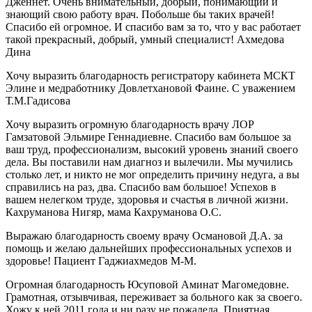
Дженнет. Очень внимательный, добрый, понимающий и
знающий свою работу врач. Побольше бы таких врачей!
Спасибо ей огромное. И спасибо вам за то, что у вас работает
такой прекрасный, добрый, умный специалист! Ахмедова
Дина
Хочу выразить благодарность регистратору кабинета МСКТ
Элине и медработнику Довлетхановой Фаине. С уважением
Т.М.Гадисова
Хочу выразить огромную благодарность врачу ЛОР
Гамзатовой Эльмире Геннадиевне. Спасибо вам большое за
ваш труд, профессионализм, высокий уровень знаний своего
дела. Вы поставили нам диагноз и вылечили. Мы мучились
столько лет, и никто не мог определить причину недуга, а вы
справились на раз, два. Спасибо вам большое! Успехов в
вашем нелегком труде, здоровья и счастья в личной жизни.
Кахруманова Нигяр, мама Кахруманова О.С.
Выражаю благодарность своему врачу Османовой Д.А. за
помощь и желаю дальнейших профессиональных успехов и
здоровье! Пациент Гаджиахмедов М-М.
Огромная благодарность Юсуповой Аминат Магомедовне.
Грамотная, отзывчивая, переживает за больного как за своего.
Хожу к ней 2011 года и ни разу не пожалела. Приятная,