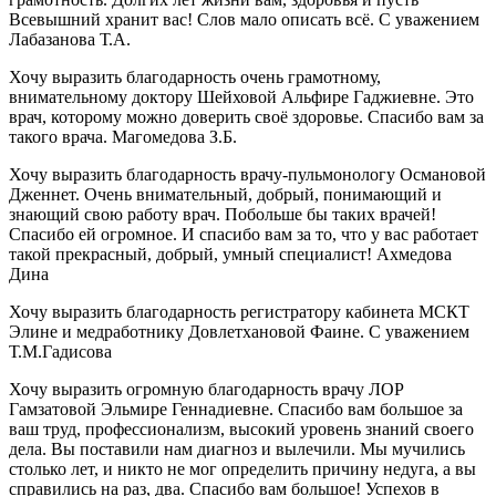
Всевышний хранит вас! Слов мало описать всё. С уважением
Лабазанова Т.А.
Хочу выразить благодарность очень грамотному,
внимательному доктору Шейховой Альфире Гаджиевне. Это
врач, которому можно доверить своё здоровье. Спасибо вам за
такого врача. Магомедова З.Б.
Хочу выразить благодарность врачу-пульмонологу Османовой
Дженнет. Очень внимательный, добрый, понимающий и
знающий свою работу врач. Побольше бы таких врачей!
Спасибо ей огромное. И спасибо вам за то, что у вас работает
такой прекрасный, добрый, умный специалист! Ахмедова
Дина
Хочу выразить благодарность регистратору кабинета МСКТ
Элине и медработнику Довлетхановой Фаине. С уважением
Т.М.Гадисова
Хочу выразить огромную благодарность врачу ЛОР
Гамзатовой Эльмире Геннадиевне. Спасибо вам большое за
ваш труд, профессионализм, высокий уровень знаний своего
дела. Вы поставили нам диагноз и вылечили. Мы мучились
столько лет, и никто не мог определить причину недуга, а вы
справились на раз, два. Спасибо вам большое! Успехов в