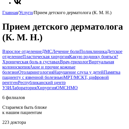
Главная
/
Услуги
/
Прием детского дерматолога (К. М. Н.)
Прием детского дерматолога
(К. М. Н.)
Взрослое отделение
ДМС
Лечение боли
Поликлиника
Детское
отделение
Пластическая хирургия
Какую родинку бояться?
Хроническая боль в суставах
Врач-трихолог
Виртуальная
колоноскопия
Акне и прочие кожные
болезни
Отоларингология
Нарушение слуха у детей
Памятка
пациенту с язвенной болезнью
МРТ/МСКТ, цифровой
рентген
Республиканский центр
УЗИ
Лаборатория
Хирургия
ОМС
НМО
6 филиалов
Стараемся быть ближе
к нашим пациентам
223 доктора