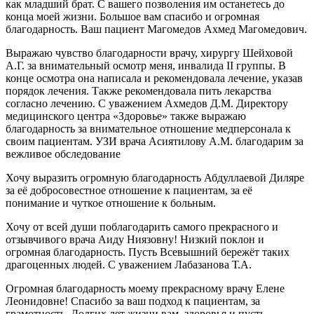
как младший брат. С вашего позволения им останетесь до
конца моей жизни. Большое вам спасибо и огромная
благодарность. Ваш пациент Магомедов Ахмед Магомедович.
Выражаю чувство благодарности врачу, хирургу Шейховой
А.Г. за внимательный осмотр меня, инвалида II группы. В
конце осмотра она написала и рекомендовала лечение, указав
порядок лечения. Также рекомендовала пить лекарства
согласно лечению. С уважением Ахмедов Д.М. Директору
медицинского центра «Здоровье» также выражаю
благодарность за внимательное отношение медперсонала к
своим пациентам. УЗИ врача Асиятилову А.М. благодарим за
вежливое обследование
Хочу выразить огромную благодарность Абдуллаевой Диляре
за её добросовестное отношение к пациентам, за её
понимание и чуткое отношение к больным.
Хочу от всей души поблагодарить самого прекрасного и
отзывчивого врача Аиду Ниязовну! Низкий поклон и
огромная благодарность. Пусть Всевышний бережёт таких
драгоценных людей. С уважением Лабазанова Т.А.
Огромная благодарность моему прекрасному врачу Елене
Леонидовне! Спасибо за ваш подход к пациентам, за
грамотность. Долгих лет жизни вам, здоровья и пусть