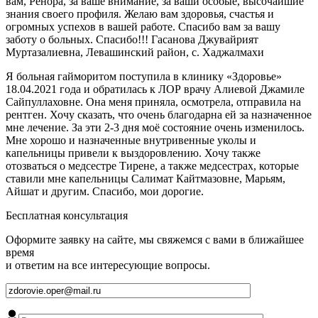
вам, Ренора, за ваше внимание, за ваши особые, высочайшие
знания своего профиля. Желаю вам здоровья, счастья и
огромных успехов в вашей работе. Спасибо вам за вашу
заботу о больных. Спасибо!!! Гасанова Джувайрият
Муртазалиевна, Левашинский район, с. Хаджалмахи
Я больная гайморитом поступила в клинику «Здоровье»
18.04.2021 года и обратилась к ЛОР врачу Алиевой Джамиле
Сайпуллаховне. Она меня приняла, осмотрела, отправила на
рентген. Хочу сказать, что очень благодарна ей за назначенное
мне лечение. За эти 2-3 дня моё состояние очень изменилось.
Мне хорошо и назначенные внутривенные уколы и
капельницы привели к выздоровлению. Хочу также
отозваться о медсестре Тирене, а также медсестрах, которые
ставили мне капельницы Салимат Кайтмазовне, Марьям,
Айшат и другим. Спасибо, мои дорогие.
Бесплатная консультация
Оформите заявку на сайте, мы свяжемся с вами в ближайшее
время
и ответим на все интересующие вопросы.