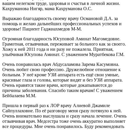
вашем нелегком труде, здоровья и счастья в личной жизни.
Кахруманова Нигяр, мама Кахруманова О.С.
Выражаю благодарность своему врачу Османовой Д.А. за
помощь и желаю дальнейших профессиональных успехов и
здоровье! Пациент Гаджиахмедов М-М.
Огромная благодарность Юсуповой Аминат Магомедовне.
Грамотная, отзывчивая, переживает за больного как за своего.
Хожу к ней 2011 года и ни разу не пожалела. Приятная,
улыбчивая Юсупова Аминат. С уважением Муратбекова Г.М.
Очень понравилась врач Абдусаламова Зарема Касумовна.
Очень любит свою профессию. Дружелюбное отношение к
больным. У неё кроме УЗИ аппарата есть ещё свои умные,
красивые глаза и голова, которые видят и без УЗИ аппарата.
Очень нравятся такие врачи, которые докапываются до
причины заболевания. Спасибо таким врачам! С уважением
Бейбалаева М.М.
Пришла в первый раз к ЛОР врачу Алиевой Джамиле
Сайпуллаховне. По её разговору меня сразу потянуло к ней.
Очень внимательно выслушала и сразу начала лечение. Очень
отзывчивая врач. Медсестра тоже очень аккуратно выполняет
все процедуры. Мне очень понравилось. Буду рекомендовать