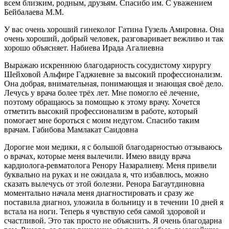
всем близким, родным, друзьям. Спасибо им. С уважением
Бейбалаева М.М.
У вас очень хороший гинеколог Гатина Гузель Амировна. Она
очень хороший, добрый человек, разговаривает вежливо и так
хорошо объясняет. Набиева Ирада Агалиевна
Выражаю искреннюю благодарность сосудистому хирургу
Шейховой Альфире Гаджиевне за высокий профессионализм.
Она добрая, внимательная, понимающая и знающая своё дело.
Лечусь у врача более трёх лет. Мне помогло её лечение,
поэтому обращаюсь за помощью к этому врачу. Хочется
отметить высокий профессионализм в работе, который
помогает мне бороться с моим недугом. Спасибо таким
врачам. Габибова Мамлакат Саидовна
Дорогие мои медики, я с большой благодарностью отзываюсь
о врачах, которые меня вылечили. Имею ввиду врача
кардиолога-ревматолога Ренору Назаралиеву. Меня привели
буквально на руках и не ожидала я, что избавлюсь, можно
сказать вылечусь от этой болезни. Ренора Багаутдиновна
моментально начала меня диагностировать и сразу же
поставила диагноз, уложила в больницу и в течении 10 дней я
встала на ноги. Теперь я чувствую себя самой здоровой и
счастливой. Это так просто не объяснить. Я очень благодарна