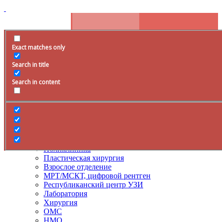
Exact matches only
Расписание
Search in title
+79285399105
Время работы
Search in content
Врачи
Услуги
ДМС
Лечение боли
Поликлиника
Пластическая хирургия
Взрослое отделение
МРТ/МСКТ, цифровой рентген
Республиканский центр УЗИ
Лаборатория
Хирургия
ОМС
НМО