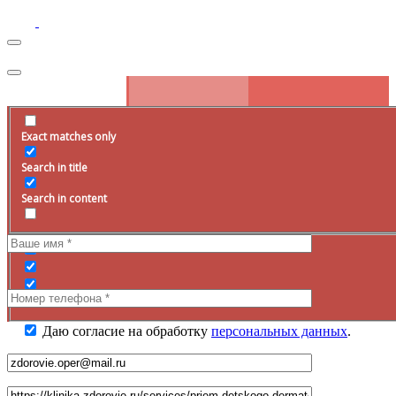
Exact matches only
Запись на прием
Search in title
Оставьте заявку на сайте, наш специалист свяжется с вами в
ближайшее
время
.
Search in content
Даю согласие на обработку
персональных данных
.