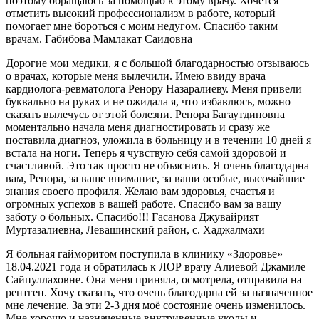
поэтому обращаюсь за помощью к этому врачу. Хочется
отметить высокий профессионализм в работе, который
помогает мне бороться с моим недугом. Спасибо таким
врачам. Габибова Мамлакат Саидовна
Дорогие мои медики, я с большой благодарностью отзываюсь
о врачах, которые меня вылечили. Имею ввиду врача
кардиолога-ревматолога Ренору Назаралиеву. Меня привели
буквально на руках и не ожидала я, что избавлюсь, можно
сказать вылечусь от этой болезни. Ренора Багаутдиновна
моментально начала меня диагностировать и сразу же
поставила диагноз, уложила в больницу и в течении 10 дней я
встала на ноги. Теперь я чувствую себя самой здоровой и
счастливой. Это так просто не объяснить. Я очень благодарна
вам, Ренора, за ваше внимание, за ваши особые, высочайшие
знания своего профиля. Желаю вам здоровья, счастья и
огромных успехов в вашей работе. Спасибо вам за вашу
заботу о больных. Спасибо!!! Гасанова Джувайрият
Муртазалиевна, Левашинский район, с. Хаджалмахи
Я больная гайморитом поступила в клинику «Здоровье»
18.04.2021 года и обратилась к ЛОР врачу Алиевой Джамиле
Сайпуллаховне. Она меня приняла, осмотрела, отправила на
рентген. Хочу сказать, что очень благодарна ей за назначенное
мне лечение. За эти 2-3 дня моё состояние очень изменилось.
Мне хорошо и назначенные внутривенные уколы и