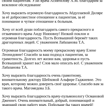
своим пациентам. УЗИ врача Асиятилову А.М. благодарим за
вежливое обследование
Хочу выразить огромную благодарность Абдуллаевой Диляре
за её добросовестное отношение к пациентам, за её
понимание и чуткое отношение к больным.
Хочу от всей души поблагодарить самого прекрасного и
отзывчивого врача Аиду Ниязовну! Низкий поклон и
огромная благодарность. Пусть Всевышний бережёт таких
драгоценных людей. С уважением Лабазанова Т.А.
Огромная благодарность моему прекрасному врачу Елене
Леонидовне! Спасибо за ваш подход к пациентам, за
грамотность. Долгих лет жизни вам, здоровья и пусть
Всевышний хранит вас! Слов мало описать всё. С уважением
Лабазанова Т.А.
Хочу выразить благодарность очень грамотному,
внимательному доктору Шейховой Альфире Гаджиевне. Это
врач, которому можно доверить своё здоровье. Спасибо вам за
такого врача. Магомедова З.Б.
Хочу выразить благодарность врачу-пульмонологу Османовой
Дженнет. Очень внимательный, добрый, понимающий и
знающий свою работу врач. Побольше бы таких врачей!