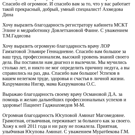
Спасибо ей огромное. И спасибо вам за то, что у вас работает
такой прекрасный, добрый, умный специалист! Ахмедова
Дина
Хочу выразить благодарность регистратору кабинета МСКТ
Элине и медработнику Довлетхановой Фаине. С уважением
Т.М.Гадисова
Хочу выразить огромную благодарность врачу ЛОР
Гамзатовой Эльмире Геннадиевне. Спасибо вам большое за
ваш труд, профессионализм, высокий уровень знаний своего
дела. Вы поставили нам диагноз и вылечили. Мы мучились
столько лет, и никто не мог определить причину недуга, а вы
справились на раз, два. Спасибо вам большое! Успехов в
вашем нелегком труде, здоровья и счастья в личной жизни.
Кахруманова Нигяр, мама Кахруманова О.С.
Выражаю благодарность своему врачу Османовой Д.А. за
помощь и желаю дальнейших профессиональных успехов и
здоровье! Пациент Гаджиахмедов М-М.
Огромная благодарность Юсуповой Аминат Магомедовне.
Грамотная, отзывчивая, переживает за больного как за своего.
Хожу к ней 2011 года и ни разу не пожалела. Приятная,
улыбчивая Юсупова Аминат. С уважением Муратбекова Г.М.