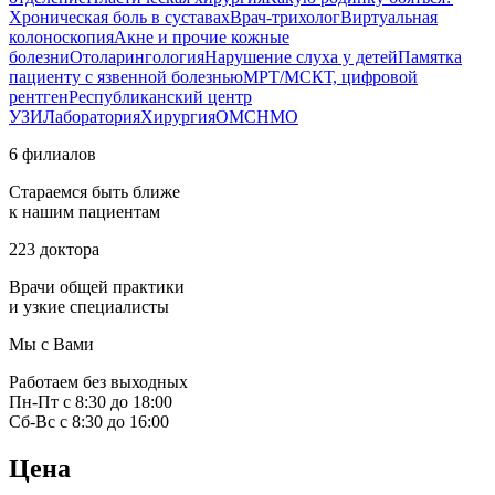
Хроническая боль в суставах
Врач-трихолог
Виртуальная
колоноскопия
Акне и прочие кожные
болезни
Отоларингология
Нарушение слуха у детей
Памятка
пациенту с язвенной болезнью
МРТ/МСКТ, цифровой
рентген
Республиканский центр
УЗИ
Лаборатория
Хирургия
ОМС
НМО
6 филиалов
Стараемся быть ближе
к нашим пациентам
223 доктора
Врачи общей практики
и узкие специалисты
Мы с Вами
Работаем без выходных
Пн-Пт с 8:30 до 18:00
Сб-Вс с 8:30 до 16:00
Цена