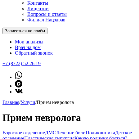
Контакты
Лицензии
Вопросы и ответы
Филиал Нацздрав
Записаться на приём
Мои анализы
Врач на дом
Обратный звонок
+7 (8722) 52 26 19
Главная
/
Услуги
/
Прием невролога
Прием невролога
Взрослое отделение
ДМС
Лечение боли
Поликлиника
Детское
отделение
Пластическая хирургия
Какую родинку бояться?