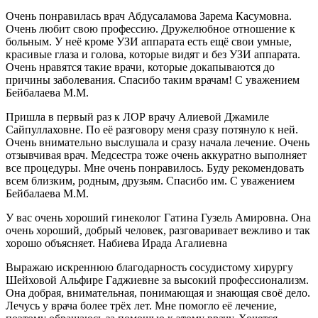
Очень понравилась врач Абдусаламова Зарема Касумовна.
Очень любит свою профессию. Дружелюбное отношение к
больным. У неё кроме УЗИ аппарата есть ещё свои умные,
красивые глаза и голова, которые видят и без УЗИ аппарата.
Очень нравятся такие врачи, которые докапываются до
причины заболевания. Спасибо таким врачам! С уважением
Бейбалаева М.М.
Пришла в первый раз к ЛОР врачу Алиевой Джамиле
Сайпуллаховне. По её разговору меня сразу потянуло к ней.
Очень внимательно выслушала и сразу начала лечение. Очень
отзывчивая врач. Медсестра тоже очень аккуратно выполняет
все процедуры. Мне очень понравилось. Буду рекомендовать
всем близким, родным, друзьям. Спасибо им. С уважением
Бейбалаева М.М.
У вас очень хороший гинеколог Гатина Гузель Амировна. Она
очень хороший, добрый человек, разговаривает вежливо и так
хорошо объясняет. Набиева Ирада Агалиевна
Выражаю искреннюю благодарность сосудистому хирургу
Шейховой Альфире Гаджиевне за высокий профессионализм.
Она добрая, внимательная, понимающая и знающая своё дело.
Лечусь у врача более трёх лет. Мне помогло её лечение,