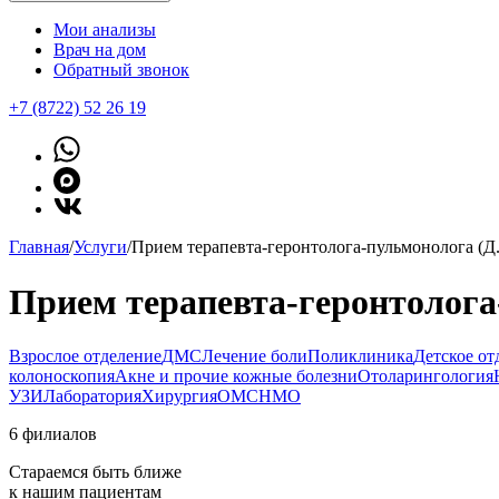
Мои анализы
Врач на дом
Обратный звонок
+7 (8722) 52 26 19
Главная
/
Услуги
/
Прием терапевта-геронтолога-пульмонолога (Д
Прием терапевта-геронтолога
Взрослое отделение
ДМС
Лечение боли
Поликлиника
Детское от
колоноскопия
Акне и прочие кожные болезни
Отоларингология
УЗИ
Лаборатория
Хирургия
ОМС
НМО
6 филиалов
Стараемся быть ближе
к нашим пациентам