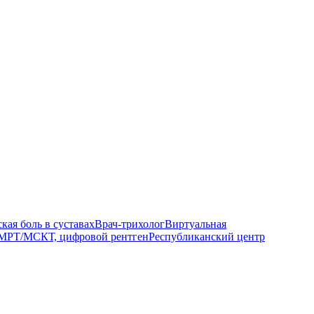
кая боль в суставах
Врач-трихолог
Виртуальная
МРТ/МСКТ, цифровой рентген
Республиканский центр