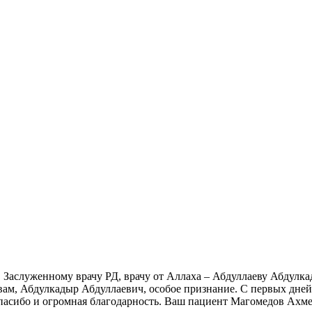
, Заслуженному врачу РД, врачу от Аллаха – Абдуллаеву Абдул
А вам, Абдулкадыр Абдуллаевич, особое признание. С первых дне
спасибо и огромная благодарность. Ваш пациент Магомедов Ахм