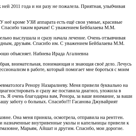
ней 2011 года и ни разу не пожалела. Приятная, улыбчивая
 неё кроме УЗИ аппарата есть ещё свои умные, красивые
я. Спасибо таким врачам! С уважением Бейбалаева М.М.
ельно выслушала и сразу начала лечение. Очень отзывчивая
одным, друзьям. Спасибо им. С уважением Бейбалаева М.М.
рошо объясняет. Набиева Ирада Агалиевна
рая, внимательная, понимающая и знающая своё дело. Лечусь
ессионализм в работе, который помогает мне бороться с моим
ревматолога Ренору Назаралиеву. Меня привели буквально на
диагностировать и сразу же поставила диагноз, уложила в
ть. Я очень благодарна вам, Ренора, за ваше внимание, за ваши
вашу заботу о больных. Спасибо!!! Гасанова Джувайрият
вне. Она меня приняла, осмотрела, отправила на рентген.
шо и назначенные внутривенные уколы и капельницы привели к
тмазовне, Марьям, Айшат и другим. Спасибо, мои дорогие.