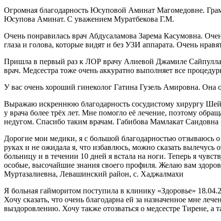
Огромная благодарность Юсуповой Аминат Магомедовне. Грамотн
Юсупова Аминат. С уважением Муратбекова Г.М.
Очень понравилась врач Абдусаламова Зарема Касумовна. Оче
глаза и голова, которые видят и без УЗИ аппарата. Очень нра
Пришла в первый раз к ЛОР врачу Алиевой Джамиле Сайпуллахо
врач. Медсестра тоже очень аккуратно выполняет все процеду
У вас очень хороший гинеколог Гатина Гузель Амировна. Она 
Выражаю искреннюю благодарность сосудистому хирургу Шейх
у врача более трёх лет. Мне помогло её лечение, поэтому обр
недугом. Спасибо таким врачам. Габибова Мамлакат Саидовна
Дорогие мои медики, я с большой благодарностью отзываюсь о
руках и не ожидала я, что избавлюсь, можно сказать вылечусь 
больницу и в течении 10 дней я встала на ноги. Теперь я чувст
особые, высочайшие знания своего профиля. Желаю вам здоровь
Муртазалиевна, Левашинский район, с. Хаджалмахи
Я больная гайморитом поступила в клинику «Здоровье» 18.04.2
Хочу сказать, что очень благодарна ей за назначенное мне ле
выздоровлению. Хочу также отозваться о медсестре Тирене, а 