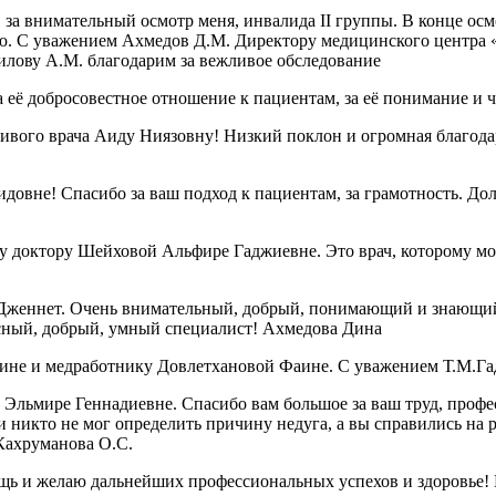
за внимательный осмотр меня, инвалида II группы. В конце осмо
ию. С уважением Ахмедов Д.М. Директору медицинского центра 
илову А.М. благодарим за вежливое обследование
 её добросовестное отношение к пациентам, за её понимание и 
чивого врача Аиду Ниязовну! Низкий поклон и огромная благод
овне! Спасибо за ваш подход к пациентам, за грамотность. Дол
 доктору Шейховой Альфире Гаджиевне. Это врач, которому можн
Дженнет. Очень внимательный, добрый, понимающий и знающий 
красный, добрый, умный специалист! Ахмедова Дина
ине и медработнику Довлетхановой Фаине. С уважением Т.М.Га
Эльмире Геннадиевне. Спасибо вам большое за ваш труд, профе
 никто не мог определить причину недуга, а вы справились на р
 Кахруманова О.С.
ощь и желаю дальнейших профессиональных успехов и здоровье