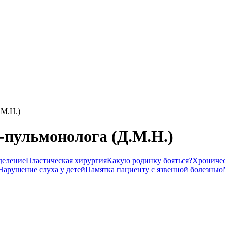
.М.Н.)
-пульмонолога (Д.М.Н.)
деление
Пластическая хирургия
Какую родинку бояться?
Хроничес
Нарушение слуха у детей
Памятка пациенту с язвенной болезнью