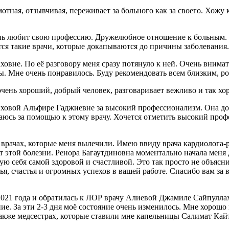
ая, отзывчивая, переживает за больного как за своего. Хожу к 
нь любит свою профессию. Дружелюбное отношение к больным. У
вятся такие врачи, которые докапываются до причины заболевани
вне. По её разговору меня сразу потянуло к ней. Очень внимат
ры. Мне очень понравилось. Буду рекомендовать всем близким, р
очень хороший, добрый человек, разговаривает вежливо и так хо
овой Альфире Гаджиевне за высокий профессионализм. Она доб
ащаюсь за помощью к этому врачу. Хочется отметить высокий проф
 врачах, которые меня вылечили. Имею ввиду врача кардиолога-
от этой болезни. Ренора Багаутдиновна моментально начала меня 
вую себя самой здоровой и счастливой. Это так просто не объясни
я, счастья и огромных успехов в вашей работе. Спасибо вам за 
021 года и обратилась к ЛОР врачу Алиевой Джамиле Сайпуллахо
чение. За эти 2-3 дня моё состояние очень изменилось. Мне хоро
также медсестрах, которые ставили мне капельницы Салимат Кай