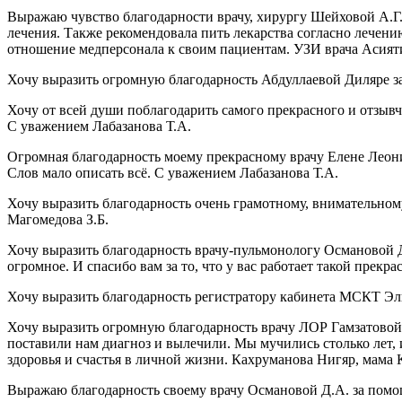
Выражаю чувство благодарности врачу, хирургу Шейховой А.Г. 
лечения. Также рекомендовала пить лекарства согласно лечен
отношение медперсонала к своим пациентам. УЗИ врача Асият
Хочу выразить огромную благодарность Абдуллаевой Диляре за
Хочу от всей души поблагодарить самого прекрасного и отзыв
С уважением Лабазанова Т.А.
Огромная благодарность моему прекрасному врачу Елене Леонид
Слов мало описать всё. С уважением Лабазанова Т.А.
Хочу выразить благодарность очень грамотному, внимательному
Магомедова З.Б.
Хочу выразить благодарность врачу-пульмонологу Османовой 
огромное. И спасибо вам за то, что у вас работает такой пре
Хочу выразить благодарность регистратору кабинета МСКТ Эл
Хочу выразить огромную благодарность врачу ЛОР Гамзатовой 
поставили нам диагноз и вылечили. Мы мучились столько лет, и
здоровья и счастья в личной жизни. Кахруманова Нигяр, мама
Выражаю благодарность своему врачу Османовой Д.А. за пом