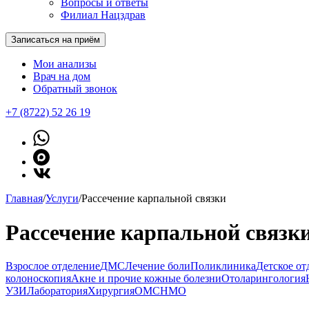
Вопросы и ответы
Филиал Нацздрав
Записаться на приём
Мои анализы
Врач на дом
Обратный звонок
+7 (8722) 52 26 19
Главная
/
Услуги
/
Рассечение карпальной связки
Рассечение карпальной связк
Взрослое отделение
ДМС
Лечение боли
Поликлиника
Детское от
колоноскопия
Акне и прочие кожные болезни
Отоларингология
УЗИ
Лаборатория
Хирургия
ОМС
НМО