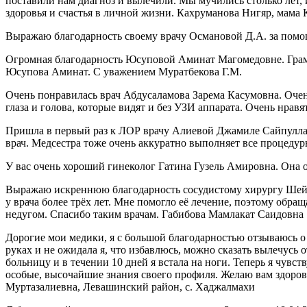
поставили нам диагноз и вылечили. Мы мучились столько лет, и
здоровья и счастья в личной жизни. Кахруманова Нигяр, мама
Выражаю благодарность своему врачу Османовой Д.А. за пом
Огромная благодарность Юсуповой Аминат Магомедовне. Грамотн
Юсупова Аминат. С уважением Муратбекова Г.М.
Очень понравилась врач Абдусаламова Зарема Касумовна. Оче
глаза и голова, которые видят и без УЗИ аппарата. Очень нра
Пришла в первый раз к ЛОР врачу Алиевой Джамиле Сайпуллахо
врач. Медсестра тоже очень аккуратно выполняет все процеду
У вас очень хороший гинеколог Гатина Гузель Амировна. Она 
Выражаю искреннюю благодарность сосудистому хирургу Шейх
у врача более трёх лет. Мне помогло её лечение, поэтому обр
недугом. Спасибо таким врачам. Габибова Мамлакат Саидовна
Дорогие мои медики, я с большой благодарностью отзываюсь о
руках и не ожидала я, что избавлюсь, можно сказать вылечусь 
больницу и в течении 10 дней я встала на ноги. Теперь я чувст
особые, высочайшие знания своего профиля. Желаю вам здоровь
Муртазалиевна, Левашинский район, с. Хаджалмахи