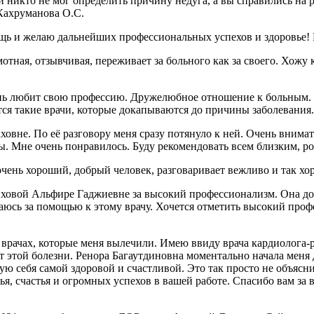
 никто не мог определить причину недуга, а вы справились на р
 Кахруманова О.С.
ощь и желаю дальнейших профессиональных успехов и здоровье
ая, отзывчивая, переживает за больного как за своего. Хожу к 
нь любит свою профессию. Дружелюбное отношение к больным. У
вятся такие врачи, которые докапываются до причины заболевани
вне. По её разговору меня сразу потянуло к ней. Очень внимат
ры. Мне очень понравилось. Буду рекомендовать всем близким, р
очень хороший, добрый человек, разговаривает вежливо и так хо
овой Альфире Гаджиевне за высокий профессионализм. Она доб
ащаюсь за помощью к этому врачу. Хочется отметить высокий проф
 врачах, которые меня вылечили. Имею ввиду врача кардиолога-
от этой болезни. Ренора Багаутдиновна моментально начала меня 
вую себя самой здоровой и счастливой. Это так просто не объясни
я, счастья и огромных успехов в вашей работе. Спасибо вам за 