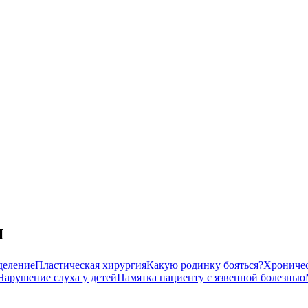
и
деление
Пластическая хирургия
Какую родинку бояться?
Хроничес
Нарушение слуха у детей
Памятка пациенту с язвенной болезнью