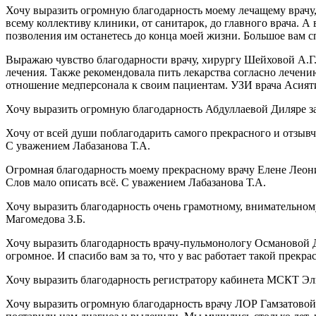
Хочу выразить огромную благодарность моему лечащему врачу
всему коллективу клиники, от санитарок, до главного врача. 
позволения им останетесь до конца моей жизни. Большое вам 
Выражаю чувство благодарности врачу, хирургу Шейховой А.Г. 
лечения. Также рекомендовала пить лекарства согласно лечен
отношение медперсонала к своим пациентам. УЗИ врача Асият
Хочу выразить огромную благодарность Абдуллаевой Диляре за
Хочу от всей души поблагодарить самого прекрасного и отзыв
С уважением Лабазанова Т.А.
Огромная благодарность моему прекрасному врачу Елене Леонид
Слов мало описать всё. С уважением Лабазанова Т.А.
Хочу выразить благодарность очень грамотному, внимательному
Магомедова З.Б.
Хочу выразить благодарность врачу-пульмонологу Османовой 
огромное. И спасибо вам за то, что у вас работает такой пре
Хочу выразить благодарность регистратору кабинета МСКТ Эл
Хочу выразить огромную благодарность врачу ЛОР Гамзатовой 