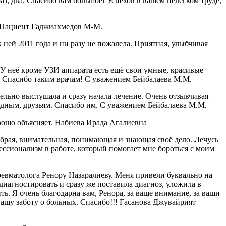
аз, два. Спасибо вам большое! Успехов в вашем нелегком труде,
! Пациент Гаджиахмедов М-М.
ней 2011 года и ни разу не пожалела. Приятная, улыбчивая
 неё кроме УЗИ аппарата есть ещё свои умные, красивые
я. Спасибо таким врачам! С уважением Бейбалаева М.М.
ельно выслушала и сразу начала лечение. Очень отзывчивая
одным, друзьям. Спасибо им. С уважением Бейбалаева М.М.
рошо объясняет. Набиева Ирада Агалиевна
рая, внимательная, понимающая и знающая своё дело. Лечусь
ессионализм в работе, который помогает мне бороться с моим
ревматолога Ренору Назаралиеву. Меня привели буквально на
диагностировать и сразу же поставила диагноз, уложила в
ть. Я очень благодарна вам, Ренора, за ваше внимание, за ваши
вашу заботу о больных. Спасибо!!! Гасанова Джувайрият