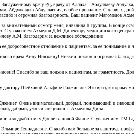
, Заслуженному врачу РД, врачу от Аллаха – Абдуллаеву Абдул
А вам, Абдулкадыр Абдуллаевич, особое признание. С первых дне
спасибо и огромная благодарность. Ваш пациент Магомедов Ахм
за внимательный осмотр меня, инвалида II группы. В конце осмо
ию. С уважением Ахмедов Д.М. Директору медицинского центра 
илову А.М. благодарим за вежливое обследование
 её добросовестное отношение к пациентам, за её понимание и 
чивого врача Аиду Ниязовну! Низкий поклон и огромная благод
овне! Спасибо за ваш подход к пациентам, за грамотность. Дол
 доктору Шейховой Альфире Гаджиевне. Это врач, которому можн
Дженнет. Очень внимательный, добрый, понимающий и знающий 
красный, добрый, умный специалист! Ахмедова Дина
ине и медработнику Довлетхановой Фаине. С уважением Т.М.Га
Эльмире Геннадиевне. Спасибо вам большое за ваш труд, профе