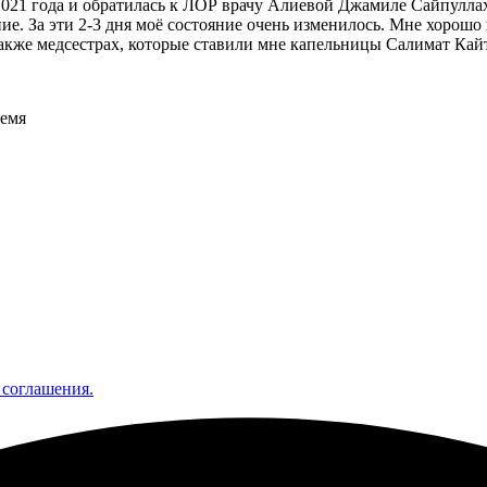
021 года и обратилась к ЛОР врачу Алиевой Джамиле Сайпуллахо
чение. За эти 2-3 дня моё состояние очень изменилось. Мне хоро
также медсестрах, которые ставили мне капельницы Салимат Кай
ремя
 соглашения.