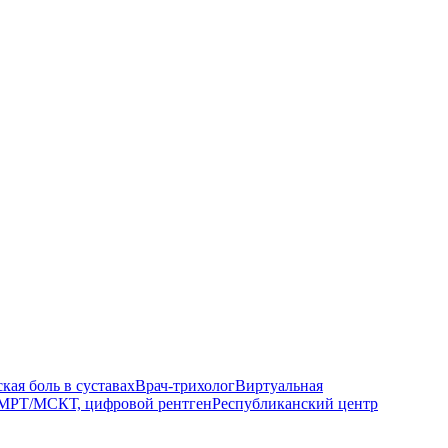
кая боль в суставах
Врач-трихолог
Виртуальная
МРТ/МСКТ, цифровой рентген
Республиканский центр