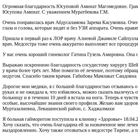
Огромная благодарность Юсуповой Аминат Магомедовне. Грамотн
Юсупова Аминат. С уважением Муратбекова Г.М.
Очень понравилась врач Абдусаламова Зарема Касумовна. Оче
глаза и голова, которые видят и без УЗИ аппарата. Очень нра
Пришла в первый раз к ЛОР врачу Алиевой Джамиле Сайпуллахо
врач. Медсестра тоже очень аккуратно выполняет все процеду
У вас очень хороший гинеколог Гатина Гузель Амировна. Она 
Выражаю искреннюю благодарность сосудистому хирургу Шейх
у врача более трёх лет. Мне помогло её лечение, поэтому обр
недугом. Спасибо таким врачам. Габибова Мамлакат Саидовна
Дорогие мои медики, я с большой благодарностью отзываюсь о
руках и не ожидала я, что избавлюсь, можно сказать вылечусь 
больницу и в течении 10 дней я встала на ноги. Теперь я чувст
особые, высочайшие знания своего профиля. Желаю вам здоровь
Муртазалиевна, Левашинский район, с. Хаджалмахи
Я больная гайморитом поступила в клинику «Здоровье» 18.04.2
Хочу сказать, что очень благодарна ей за назначенное мне ле
выздоровлению. Хочу также отозваться о медсестре Тирене, а 