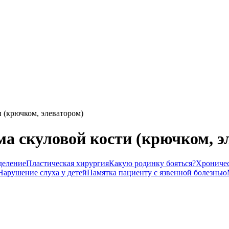
 (крючком, элеватором)
ма скуловой кости (крючком, э
деление
Пластическая хирургия
Какую родинку бояться?
Хроничес
Нарушение слуха у детей
Памятка пациенту с язвенной болезнью