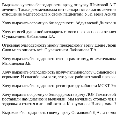
Выражаю чувство благодарности врачу, хирургу Шейховой А.Г. 
лечения. Также рекомендовала пить лекарства согласно лечен
отношение медперсонала к своим пациентам. УЗИ врача Асият
Хочу выразить огромную благодарность Абдуллаевой Диляре за
Хочу от всей души поблагодарить самого прекрасного и отзыв
С уважением Лабазанова Т.А.
Огромная благодарность моему прекрасному врачу Елене Леонид
Слов мало описать всё. С уважением Лабазанова Т.А.
Хочу выразить благодарность очень грамотному, внимательному
Магомедова З.Б.
Хочу выразить благодарность врачу-пульмонологу Османовой 
огромное. И спасибо вам за то, что у вас работает такой пре
Хочу выразить благодарность регистратору кабинета МСКТ Эл
Хочу выразить огромную благодарность врачу ЛОР Гамзатовой 
поставили нам диагноз и вылечили. Мы мучились столько лет, и
здоровья и счастья в личной жизни. Кахруманова Нигяр, мама
Выражаю благодарность своему врачу Османовой Д.А. за пом