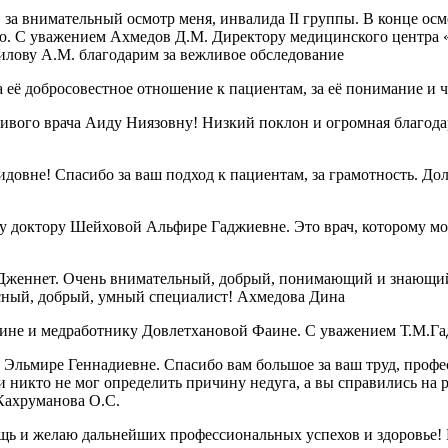
за внимательный осмотр меня, инвалида II группы. В конце осмо
ию. С уважением Ахмедов Д.М. Директору медицинского центра 
илову А.М. благодарим за вежливое обследование
 её добросовестное отношение к пациентам, за её понимание и 
чивого врача Аиду Ниязовну! Низкий поклон и огромная благод
овне! Спасибо за ваш подход к пациентам, за грамотность. Дол
 доктору Шейховой Альфире Гаджиевне. Это врач, которому можн
Дженнет. Очень внимательный, добрый, понимающий и знающий 
красный, добрый, умный специалист! Ахмедова Дина
ине и медработнику Довлетхановой Фаине. С уважением Т.М.Га
Эльмире Геннадиевне. Спасибо вам большое за ваш труд, профе
 никто не мог определить причину недуга, а вы справились на р
 Кахруманова О.С.
ощь и желаю дальнейших профессиональных успехов и здоровье