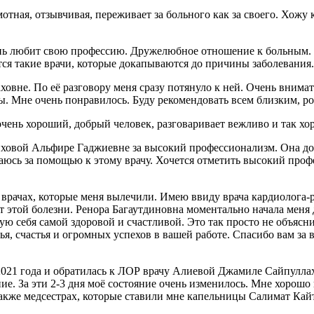
ая, отзывчивая, переживает за больного как за своего. Хожу к 
нь любит свою профессию. Дружелюбное отношение к больным. У
вятся такие врачи, которые докапываются до причины заболевани
вне. По её разговору меня сразу потянуло к ней. Очень внимат
ры. Мне очень понравилось. Буду рекомендовать всем близким, р
очень хороший, добрый человек, разговаривает вежливо и так хо
овой Альфире Гаджиевне за высокий профессионализм. Она доб
ащаюсь за помощью к этому врачу. Хочется отметить высокий проф
 врачах, которые меня вылечили. Имею ввиду врача кардиолога-
от этой болезни. Ренора Багаутдиновна моментально начала меня 
вую себя самой здоровой и счастливой. Это так просто не объясни
я, счастья и огромных успехов в вашей работе. Спасибо вам за 
021 года и обратилась к ЛОР врачу Алиевой Джамиле Сайпуллахо
чение. За эти 2-3 дня моё состояние очень изменилось. Мне хоро
также медсестрах, которые ставили мне капельницы Салимат Кай