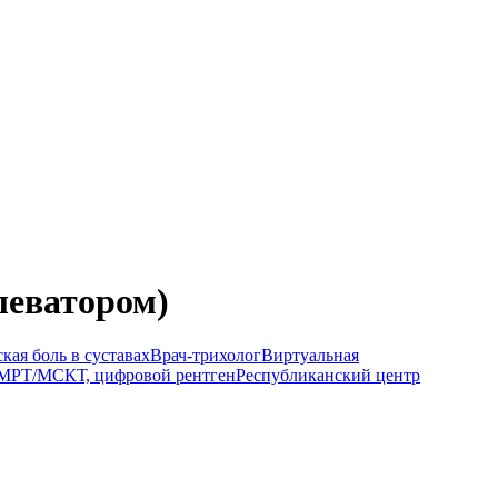
леватором)
кая боль в суставах
Врач-трихолог
Виртуальная
МРТ/МСКТ, цифровой рентген
Республиканский центр