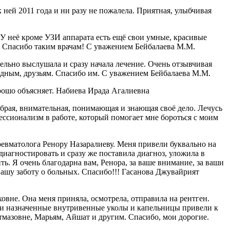
ней 2011 года и ни разу не пожалела. Приятная, улыбчивая
 неё кроме УЗИ аппарата есть ещё свои умные, красивые
я. Спасибо таким врачам! С уважением Бейбалаева М.М.
ельно выслушала и сразу начала лечение. Очень отзывчивая
одным, друзьям. Спасибо им. С уважением Бейбалаева М.М.
рошо объясняет. Набиева Ирада Агалиевна
рая, внимательная, понимающая и знающая своё дело. Лечусь
ессионализм в работе, который помогает мне бороться с моим
ревматолога Ренору Назаралиеву. Меня привели буквально на
диагностировать и сразу же поставила диагноз, уложила в
ть. Я очень благодарна вам, Ренора, за ваше внимание, за ваши
вашу заботу о больных. Спасибо!!! Гасанова Джувайрият
вне. Она меня приняла, осмотрела, отправила на рентген.
шо и назначенные внутривенные уколы и капельницы привели к
тмазовне, Марьям, Айшат и другим. Спасибо, мои дорогие.