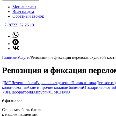
Мои анализы
Врач на дом
Обратный звонок
+7 (8722) 52 26 19
Главная
/
Услуги
/
Репозиция и фиксация перелома скуловой кости
Репозиция и фиксация перело
ДМС
Лечение боли
Взрослое отделение
Поликлиника
Детское от
колоноскопия
Акне и прочие кожные болезни
Отоларингология
УЗИ
Лаборатория
Хирургия
ОМС
НМО
6 филиалов
Стараемся быть ближе
к нашим пациентам