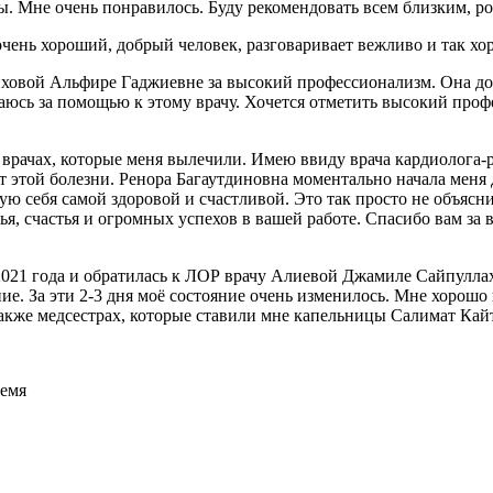
ры. Мне очень понравилось. Буду рекомендовать всем близким, р
очень хороший, добрый человек, разговаривает вежливо и так хо
овой Альфире Гаджиевне за высокий профессионализм. Она доб
ащаюсь за помощью к этому врачу. Хочется отметить высокий проф
 врачах, которые меня вылечили. Имею ввиду врача кардиолога-
от этой болезни. Ренора Багаутдиновна моментально начала меня 
вую себя самой здоровой и счастливой. Это так просто не объясни
я, счастья и огромных успехов в вашей работе. Спасибо вам за 
021 года и обратилась к ЛОР врачу Алиевой Джамиле Сайпуллахо
чение. За эти 2-3 дня моё состояние очень изменилось. Мне хоро
также медсестрах, которые ставили мне капельницы Салимат Кай
ремя