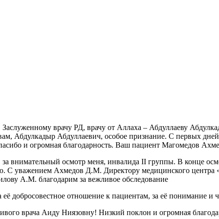
, Заслуженному врачу РД, врачу от Аллаха – Абдуллаеву Абдул
А вам, Абдулкадыр Абдуллаевич, особое признание. С первых дне
спасибо и огромная благодарность. Ваш пациент Магомедов Ахм
за внимательный осмотр меня, инвалида II группы. В конце осмо
ию. С уважением Ахмедов Д.М. Директору медицинского центра 
илову А.М. благодарим за вежливое обследование
 её добросовестное отношение к пациентам, за её понимание и 
чивого врача Аиду Ниязовну! Низкий поклон и огромная благод