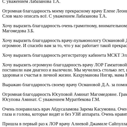
С уважением Лабазанова Т.А.
Огромная благодарность моему прекрасному врачу Елене Леонид
Слов мало описать всё. С уважением Лабазанова Т.А.
Хочу выразить благодарность очень грамотному, внимательному
Магомедова З.Б.
Хочу выразить благодарность врачу-пульмонологу Османовой 
огромное. И спасибо вам за то, что у вас работает такой пре
Хочу выразить благодарность регистратору кабинета МСКТ Эл
Хочу выразить огромную благодарность врачу ЛОР Гамзатовой 
поставили нам диагноз и вылечили. Мы мучились столько лет, и
здоровья и счастья в личной жизни. Кахруманова Нигяр, мама
Выражаю благодарность своему врачу Османовой Д.А. за пом
Огромная благодарность Юсуповой Аминат Магомедовне. Грамотн
Юсупова Аминат. С уважением Муратбекова Г.М.
Очень понравилась врач Абдусаламова Зарема Касумовна. Оче
глаза и голова, которые видят и без УЗИ аппарата. Очень нра
Пришла в первый раз к ЛОР врачу Алиевой Джамиле Сайпуллахо