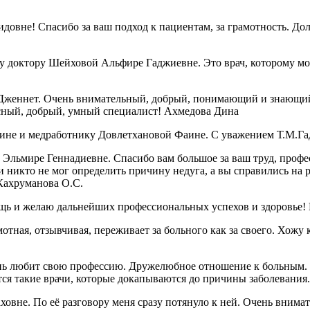
овне! Спасибо за ваш подход к пациентам, за грамотность. Дол
 доктору Шейховой Альфире Гаджиевне. Это врач, которому можн
Дженнет. Очень внимательный, добрый, понимающий и знающий 
красный, добрый, умный специалист! Ахмедова Дина
ине и медработнику Довлетхановой Фаине. С уважением Т.М.Га
Эльмире Геннадиевне. Спасибо вам большое за ваш труд, профе
 никто не мог определить причину недуга, а вы справились на р
 Кахруманова О.С.
ощь и желаю дальнейших профессиональных успехов и здоровье
ая, отзывчивая, переживает за больного как за своего. Хожу к 
нь любит свою профессию. Дружелюбное отношение к больным. У
вятся такие врачи, которые докапываются до причины заболевани
вне. По её разговору меня сразу потянуло к ней. Очень внимат