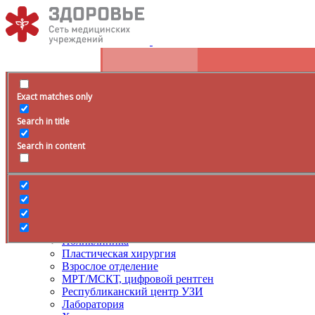
Exact matches only
Расписание
Search in title
+79285399105
Время работы
Search in content
Врачи
Услуги
ДМС
Лечение боли
Поликлиника
Пластическая хирургия
Взрослое отделение
МРТ/МСКТ, цифровой рентген
Республиканский центр УЗИ
Лаборатория