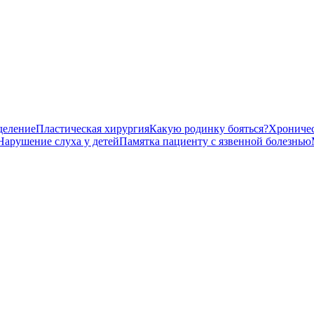
деление
Пластическая хирургия
Какую родинку бояться?
Хроничес
Нарушение слуха у детей
Памятка пациенту с язвенной болезнью