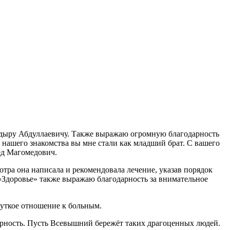
кадыру Абдуллаевичу. Также выражаю огромную благодарность
й нашего знакомства вы мне стали как младший брат. С вашего
ед Магомедович.
тра она написала и рекомендовала лечение, указав порядок
«Здоровье» также выражаю благодарность за внимательное
чуткое отношение к больным.
арность. Пусть Всевышний бережёт таких драгоценных людей.