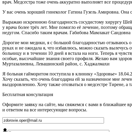
врач. Медсестра тоже очень аккуратно выполняет все процеду
У вас очень хороший гинеколог Гатина Гузель Амировна. Она 
Выражаю искреннюю благодарность сосудистому хирургу Шейх
у врача более трёх лет. Мне помогло её лечение, поэтому обр
недугом. Спасибо таким врачам. Габибова Мамлакат Саидовна
Дорогие мои медики, я с большой благодарностью отзываюсь о
руках и не ожидала я, что избавлюсь, можно сказать вылечусь 
больницу и в течении 10 дней я встала на ноги. Теперь я чувст
особые, высочайшие знания своего профиля. Желаю вам здоровь
Муртазалиевна, Левашинский район, с. Хаджалмахи
Я больная гайморитом поступила в клинику «Здоровье» 18.04.2
Хочу сказать, что очень благодарна ей за назначенное мне ле
выздоровлению. Хочу также отозваться о медсестре Тирене, а 
Бесплатная консультация
Оформите заявку на сайте, мы свяжемся с вами в ближайшее в
и ответим на все интересующие вопросы.