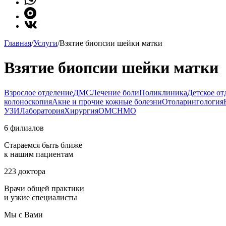
Главная
/
Услуги
/
Взятие биопсии шейки матки
Взятие биопсии шейки матки
Взрослое отделение
ДМС
Лечение боли
Поликлиника
Детское от
колоноскопия
Акне и прочие кожные болезни
Отоларингология
УЗИ
Лаборатория
Хирургия
ОМС
НМО
6 филиалов
Стараемся быть ближе
к нашим пациентам
223 доктора
Врачи общей практики
и узкие специалисты
Мы с Вами