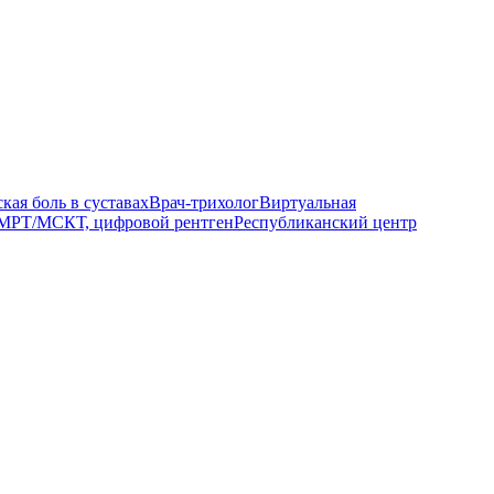
кая боль в суставах
Врач-трихолог
Виртуальная
МРТ/МСКТ, цифровой рентген
Республиканский центр