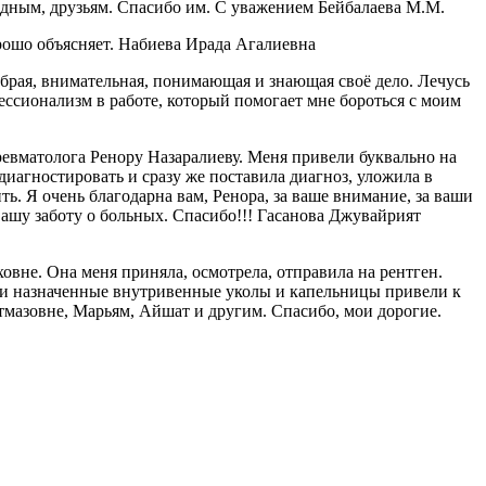
одным, друзьям. Спасибо им. С уважением Бейбалаева М.М.
рошо объясняет. Набиева Ирада Агалиевна
рая, внимательная, понимающая и знающая своё дело. Лечусь
ессионализм в работе, который помогает мне бороться с моим
ревматолога Ренору Назаралиеву. Меня привели буквально на
диагностировать и сразу же поставила диагноз, уложила в
ть. Я очень благодарна вам, Ренора, за ваше внимание, за ваши
вашу заботу о больных. Спасибо!!! Гасанова Джувайрият
вне. Она меня приняла, осмотрела, отправила на рентген.
шо и назначенные внутривенные уколы и капельницы привели к
тмазовне, Марьям, Айшат и другим. Спасибо, мои дорогие.