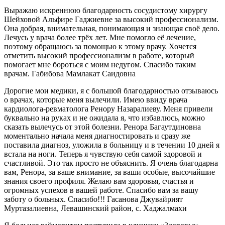
Выражаю искреннюю благодарность сосудистому хирургу
Шейховой Альфире Гаджиевне за высокий профессионализм.
Она добрая, внимательная, понимающая и знающая своё дело.
Лечусь у врача более трёх лет. Мне помогло её лечение,
поэтому обращаюсь за помощью к этому врачу. Хочется
отметить высокий профессионализм в работе, который
помогает мне бороться с моим недугом. Спасибо таким
врачам. Габибова Мамлакат Саидовна
Дорогие мои медики, я с большой благодарностью отзываюсь
о врачах, которые меня вылечили. Имею ввиду врача
кардиолога-ревматолога Ренору Назаралиеву. Меня привели
буквально на руках и не ожидала я, что избавлюсь, можно
сказать вылечусь от этой болезни. Ренора Багаутдиновна
моментально начала меня диагностировать и сразу же
поставила диагноз, уложила в больницу и в течении 10 дней я
встала на ноги. Теперь я чувствую себя самой здоровой и
счастливой. Это так просто не объяснить. Я очень благодарна
вам, Ренора, за ваше внимание, за ваши особые, высочайшие
знания своего профиля. Желаю вам здоровья, счастья и
огромных успехов в вашей работе. Спасибо вам за вашу
заботу о больных. Спасибо!!! Гасанова Джувайрият
Муртазалиевна, Левашинский район, с. Хаджалмахи