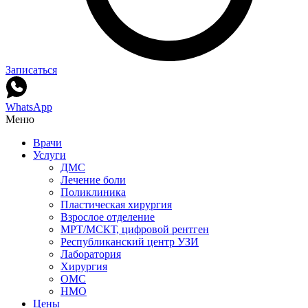
Записаться
WhatsApp
Меню
Врачи
Услуги
ДМС
Лечение боли
Поликлиника
Пластическая хирургия
Взрослое отделение
МРТ/МСКТ, цифровой рентген
Республиканский центр УЗИ
Лаборатория
Хирургия
ОМС
НМО
Цены