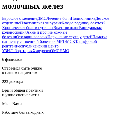
молочных желез
Взрослое отделение
ДМС
Лечение боли
Поликлиника
Детское
отделение
Пластическая хирургия
Какую родинку бояться?
Хроническая боль в суставах
Врач-трихолог
Виртуальная
колоноскопия
Акне и прочие кожные
болезни
Отоларингология
Нарушение слуха у детей
Памятка
пациенту с язвенной болезнью
МРТ/МСКТ, цифровой
рентген
Республиканский центр
УЗИ
Лаборатория
Хирургия
ОМС
НМО
6 филиалов
Стараемся быть ближе
к нашим пациентам
223 доктора
Врачи общей практики
и узкие специалисты
Мы с Вами
Работаем без выходных