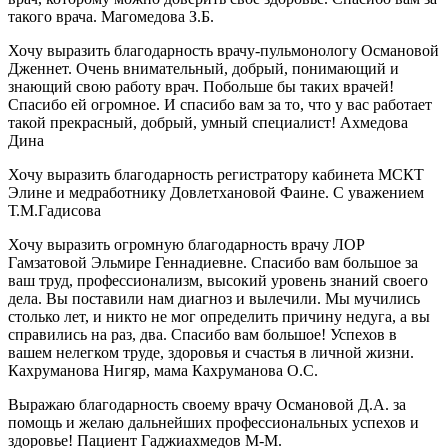
такого врача. Магомедова З.Б.
Хочу выразить благодарность врачу-пульмонологу Османовой
Дженнет. Очень внимательный, добрый, понимающий и
знающий свою работу врач. Побольше бы таких врачей!
Спасибо ей огромное. И спасибо вам за то, что у вас работает
такой прекрасный, добрый, умный специалист! Ахмедова
Дина
Хочу выразить благодарность регистратору кабинета МСКТ
Элине и медработнику Довлетхановой Фаине. С уважением
Т.М.Гадисова
Хочу выразить огромную благодарность врачу ЛОР
Гамзатовой Эльмире Геннадиевне. Спасибо вам большое за
ваш труд, профессионализм, высокий уровень знаний своего
дела. Вы поставили нам диагноз и вылечили. Мы мучились
столько лет, и никто не мог определить причину недуга, а вы
справились на раз, два. Спасибо вам большое! Успехов в
вашем нелегком труде, здоровья и счастья в личной жизни.
Кахруманова Нигяр, мама Кахруманова О.С.
Выражаю благодарность своему врачу Османовой Д.А. за
помощь и желаю дальнейших профессиональных успехов и
здоровье! Пациент Гаджиахмедов М-М.