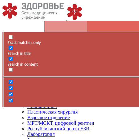
Exact matches only
Расписание
Search in title
+79285399105
Время работы
Search in content
Врачи
Услуги
ДМС
Лечение боли
Поликлиника
Пластическая хирургия
Взрослое отделение
МРТ/МСКТ, цифровой рентген
Республиканский центр УЗИ
Лаборатория