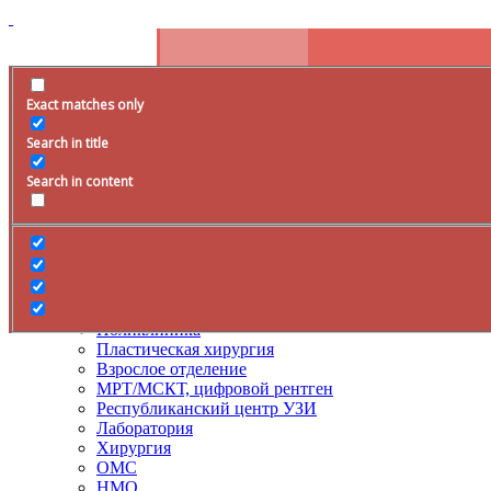
Exact matches only
Расписание
Search in title
+79285399105
Время работы
Search in content
Врачи
Услуги
ДМС
Лечение боли
Поликлиника
Пластическая хирургия
Взрослое отделение
МРТ/МСКТ, цифровой рентген
Республиканский центр УЗИ
Лаборатория
Хирургия
ОМС
НМО