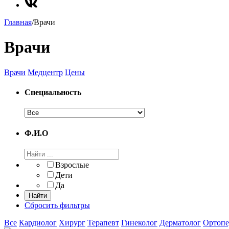
Главная
/
Врачи
Врачи
Врачи
Медцентр
Цены
Специальность
Ф.И.О
Взрослые
Дети
Да
Сбросить фильтры
Все
Кардиолог
Хирург
Терапевт
Гинеколог
Дерматолог
Ортопе