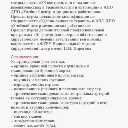
специальности «УЗ контроль при инвазивных
вмешательствах в травматологии и ортопедии» в АНО
ДПО «Учебный центр медицинских работников»
Прошёл курсы повышение квалификации по
специальности «Ударно-волновая терапия» в АНО ДПО
«Учебный центр медицинских работников»
Прошёл курсы дополнительной профессиональной
программы «Эндовенозная лазерная облитерация в
хирургическом лечении заболеваний вен нижних
конечностей» в ФГБУ Национальный медико-
хирургический центр имени Н.И. Пирогова
Специализация:
Ультразвуковая диагностика:
– органов брюшной полости с дуплексным
сканированием брюшной аорты;
– органов забрюшинного пространства;
– крупных и мелких суставов;
– периферических нервов;
– позвоночника (шейного и поясничного отдела);
– триплексное сканирование магистральных артерий
головы на экстракраниальном уровне;
– триплексное сканирование сосудов (артерий и вен)
нижних и верхних конечностей;
– щитовидной железы;
– мягких тканей;
– лимфатических узлов;
– молочных желёз (м/ж);