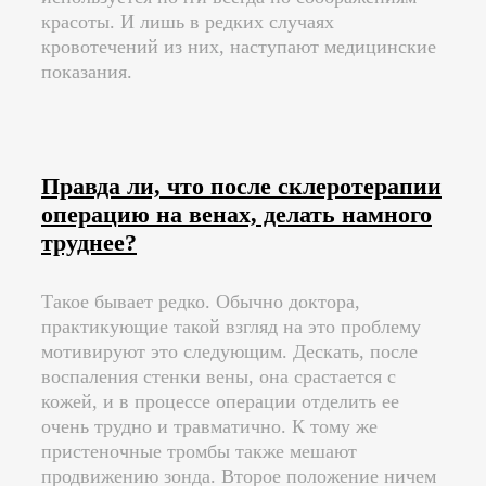
красоты. И лишь в редких случаях
кровотечений из них, наступают медицинские
показания.
Правда ли, что после склеротерапии
операцию на венах, делать намного
труднее?
Такое бывает редко. Обычно доктора,
практикующие такой взгляд на это проблему
мотивируют это следующим. Дескать, после
воспаления стенки вены, она срастается с
кожей, и в процессе операции отделить ее
очень трудно и травматично. К тому же
пристеночные тромбы также мешают
продвижению зонда. Второе положение ничем