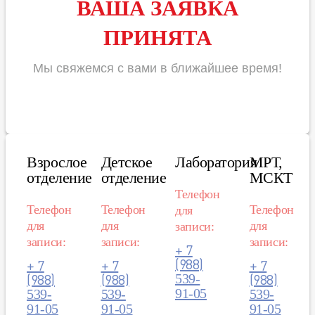
ВАША ЗАЯВКА
ПРИНЯТА
Мы
свяжемся
с вами в ближайшее
время
!
Взрослое
Детское
Лаборатория
МРТ,
отделение
отделение
МСКТ
Телефон
Телефон
Телефон
Телефон
для
для
для
для
записи:
записи:
записи:
записи:
+ 7
(988)
+ 7
+ 7
+ 7
(988)
(988)
(988)
539-
91-05
539-
539-
539-
91-05
91-05
91-05