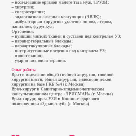
– исследование органов малого таза муж, ТРУЗИ;
– хирургия;
– склеротерапия;
– эндовенозная лазерная коагуляция (ЭВЛК);
– амбулаторная хирургия: удаление липом, атером,
папиллом, фурункул;
Ортопедия:
– пункции мягких тканей и суставов под контролем УЗ;
– паравертебральные блокады;
– параартикулярные блокады;
– внутрисуставные введения под контролем УЗ;
– озонотерапия;
– ударно-волновая терапия.
Опыт работы:
Врач в отделении общей гнойной хирургии, гнойной
хирургии кисти, общей хирургии, эндоскопической
хирургии на базе ГКБ №4 (г. Москва)
Врач-хирург в Санитарно-эпидемиологическом
консультационном центре «ЭРИСМАН» (г. Москва)
Врач-хирург, врач-УЗИ в Клинике здорового
позвоночника «Здравствуй» (г. Москва)