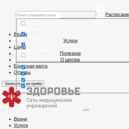
Расписани
Exact matches only
Врачи
Search in title
Услуги
Цены
Search in content
Полезное
О центре
Бонусная карта
Отзывы
Записаться на приём
Врачи
Услуги