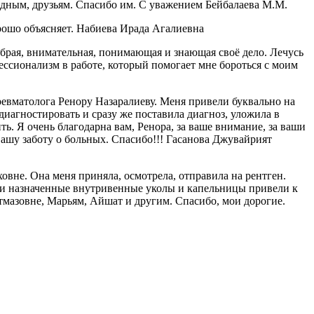
одным, друзьям. Спасибо им. С уважением Бейбалаева М.М.
рошо объясняет. Набиева Ирада Агалиевна
рая, внимательная, понимающая и знающая своё дело. Лечусь
ессионализм в работе, который помогает мне бороться с моим
ревматолога Ренору Назаралиеву. Меня привели буквально на
диагностировать и сразу же поставила диагноз, уложила в
ть. Я очень благодарна вам, Ренора, за ваше внимание, за ваши
вашу заботу о больных. Спасибо!!! Гасанова Джувайрият
вне. Она меня приняла, осмотрела, отправила на рентген.
шо и назначенные внутривенные уколы и капельницы привели к
тмазовне, Марьям, Айшат и другим. Спасибо, мои дорогие.