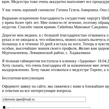
врач. Медсестра тоже очень аккуратно выполняет все процеду
У вас очень хороший гинеколог Гатина Гузель Амировна. Она 
Выражаю искреннюю благодарность сосудистому хирургу Шейх
у врача более трёх лет. Мне помогло её лечение, поэтому обр
недугом. Спасибо таким врачам. Габибова Мамлакат Саидовна
Дорогие мои медики, я с большой благодарностью отзываюсь о
руках и не ожидала я, что избавлюсь, можно сказать вылечусь 
больницу и в течении 10 дней я встала на ноги. Теперь я чувст
особые, высочайшие знания своего профиля. Желаю вам здоровь
Муртазалиевна, Левашинский район, с. Хаджалмахи
Я больная гайморитом поступила в клинику «Здоровье» 18.04.2
Хочу сказать, что очень благодарна ей за назначенное мне ле
выздоровлению. Хочу также отозваться о медсестре Тирене, а 
Бесплатная консультация
Оформите заявку на сайте, мы свяжемся с вами в ближайшее в
и ответим на все интересующие вопросы.