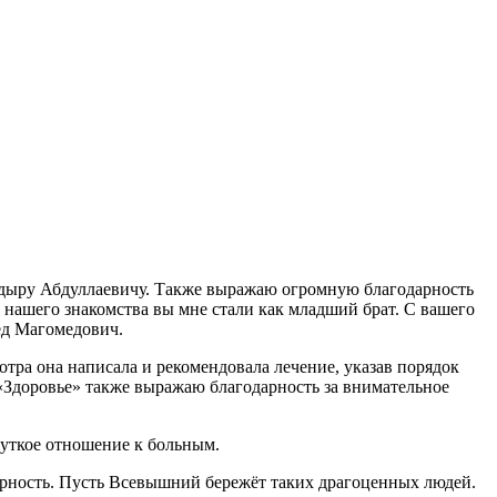
кадыру Абдуллаевичу. Также выражаю огромную благодарность
й нашего знакомства вы мне стали как младший брат. С вашего
ед Магомедович.
тра она написала и рекомендовала лечение, указав порядок
«Здоровье» также выражаю благодарность за внимательное
чуткое отношение к больным.
арность. Пусть Всевышний бережёт таких драгоценных людей.