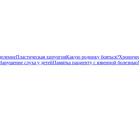
деление
Пластическая хирургия
Какую родинку бояться?
Хроничес
Нарушение слуха у детей
Памятка пациенту с язвенной болезнью