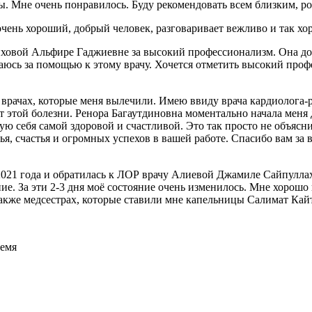
ры. Мне очень понравилось. Буду рекомендовать всем близким, р
очень хороший, добрый человек, разговаривает вежливо и так хо
овой Альфире Гаджиевне за высокий профессионализм. Она доб
ащаюсь за помощью к этому врачу. Хочется отметить высокий проф
 врачах, которые меня вылечили. Имею ввиду врача кардиолога-
от этой болезни. Ренора Багаутдиновна моментально начала меня 
вую себя самой здоровой и счастливой. Это так просто не объясни
я, счастья и огромных успехов в вашей работе. Спасибо вам за 
021 года и обратилась к ЛОР врачу Алиевой Джамиле Сайпуллахо
чение. За эти 2-3 дня моё состояние очень изменилось. Мне хоро
также медсестрах, которые ставили мне капельницы Салимат Кай
ремя