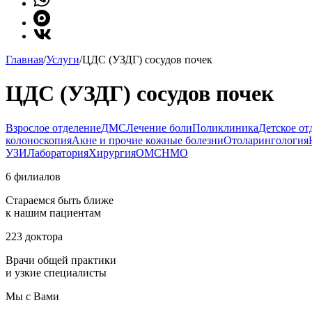
Главная
/
Услуги
/
ЦДС (УЗДГ) сосудов почек
ЦДС (УЗДГ) сосудов почек
Взрослое отделение
ДМС
Лечение боли
Поликлиника
Детское от
колоноскопия
Акне и прочие кожные болезни
Отоларингология
УЗИ
Лаборатория
Хирургия
ОМС
НМО
6 филиалов
Стараемся быть ближе
к нашим пациентам
223 доктора
Врачи общей практики
и узкие специалисты
Мы с Вами