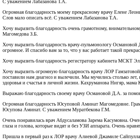
С уважением Лабазанова Т.А.
Огромная благодарность моему прекрасному врачу Елене Леонид
Слов мало описать всё. С уважением Лабазанова Т.А.
Хочу выразить благодарность очень грамотному, внимательному
Магомедова З.Б.
Хочу выразить благодарность врачу-пульмонологу Османовой 
огромное. И спасибо вам за то, что у вас работает такой пре
Хочу выразить благодарность регистратору кабинета МСКТ Эл
Хочу выразить огромную благодарность врачу ЛОР Гамзатовой 
поставили нам диагноз и вылечили. Мы мучились столько лет, и
здоровья и счастья в личной жизни. Кахруманова Нигяр, мама
Выражаю благодарность своему врачу Османовой Д.А. за пом
Огромная благодарность Юсуповой Аминат Магомедовне. Грамотн
Юсупова Аминат. С уважением Муратбекова Г.М.
Очень понравилась врач Абдусаламова Зарема Касумовна. Оче
глаза и голова, которые видят и без УЗИ аппарата. Очень нра
Пришла в первый раз к ЛОР врачу Алиевой Джамиле Сайпуллахо