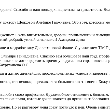
овне! Спасибо за ваш подход к пациентам, за грамотность. Дол
 доктору Шейховой Альфире Гаджиевне. Это врач, которому можн
Дженнет. Очень внимательный, добрый, понимающий и знающий 
красный, добрый, умный специалист! Ахмедова Дина
ине и медработнику Довлетхановой Фаине. С уважением Т.М.Га
Эльмире Геннадиевне. Спасибо вам большое за ваш труд, профе
 никто не мог определить причину недуга, а вы справились на р
 Кахруманова О.С.
ощь и желаю дальнейших профессиональных успехов и здоровье
ая, отзывчивая, переживает за больного как за своего. Хожу к 
нь любит свою профессию. Дружелюбное отношение к больным. У
вятся такие врачи, которые докапываются до причины заболевани
вне. По её разговору меня сразу потянуло к ней. Очень внимат