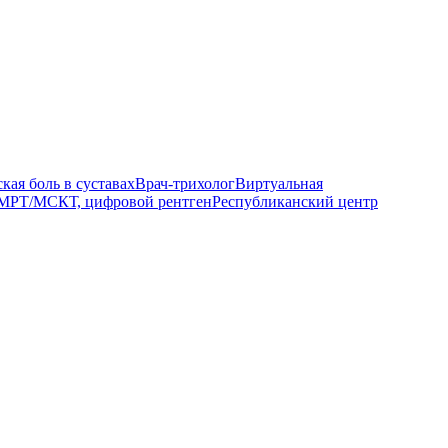
кая боль в суставах
Врач-трихолог
Виртуальная
МРТ/МСКТ, цифровой рентген
Республиканский центр