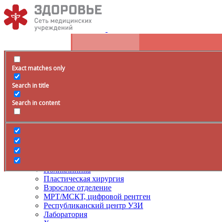
Exact matches only
Расписание
Search in title
+79285399105
Время работы
Search in content
Врачи
Услуги
ДМС
Лечение боли
Поликлиника
Пластическая хирургия
Взрослое отделение
МРТ/МСКТ, цифровой рентген
Республиканский центр УЗИ
Лаборатория