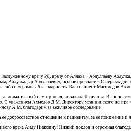
, Заслуженному врачу РД, врачу от Аллаха – Абдуллаеву Абдул
А вам, Абдулкадыр Абдуллаевич, особое признание. С первых дне
спасибо и огромная благодарность. Ваш пациент Магомедов Ахм
за внимательный осмотр меня, инвалида II группы. В конце осмо
ию. С уважением Ахмедов Д.М. Директору медицинского центра 
илову А.М. благодарим за вежливое обследование
 её добросовестное отношение к пациентам, за её понимание и 
чивого врача Аиду Ниязовну! Низкий поклон и огромная благод