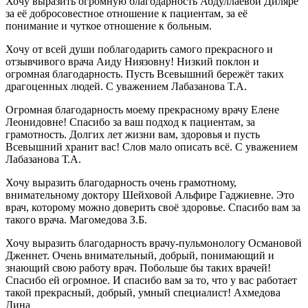
Хочу выразить огромную благодарность Абдуллаевой Диляре
за её добросовестное отношение к пациентам, за её
понимание и чуткое отношение к больным.
Хочу от всей души поблагодарить самого прекрасного и
отзывчивого врача Аиду Ниязовну! Низкий поклон и
огромная благодарность. Пусть Всевышний бережёт таких
драгоценных людей. С уважением Лабазанова Т.А.
Огромная благодарность моему прекрасному врачу Елене
Леонидовне! Спасибо за ваш подход к пациентам, за
грамотность. Долгих лет жизни вам, здоровья и пусть
Всевышний хранит вас! Слов мало описать всё. С уважением
Лабазанова Т.А.
Хочу выразить благодарность очень грамотному,
внимательному доктору Шейховой Альфире Гаджиевне. Это
врач, которому можно доверить своё здоровье. Спасибо вам за
такого врача. Магомедова З.Б.
Хочу выразить благодарность врачу-пульмонологу Османовой
Дженнет. Очень внимательный, добрый, понимающий и
знающий свою работу врач. Побольше бы таких врачей!
Спасибо ей огромное. И спасибо вам за то, что у вас работает
такой прекрасный, добрый, умный специалист! Ахмедова
Дина