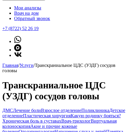
Мои анализы
Врач на дом
Обратный звонок
+7 (8722) 52 26 19
Главная
/
Услуги
/
Транскраниальное ЦДС (УЗДГ) сосудов
головы
Транскраниальное ЦДС
(УЗДГ) сосудов головы
ДМС
Лечение боли
Взрослое отделение
Поликлиника
Детское
отделение
Пластическая хирургия
Какую родинку бояться?
Хроническая боль в суставах
Врач-трихолог
Виртуальная
колоноскопия
Акне и прочие кожные
болезни
Отоларингология
Нарушение слуха у детей
Памятка