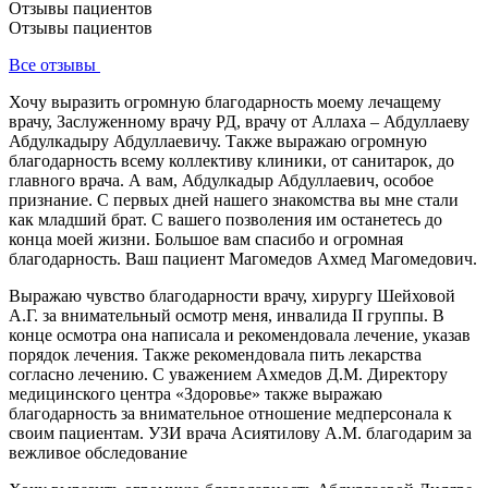
Отзывы пациентов
Отзывы пациентов
Все отзывы
Хочу выразить огромную благодарность моему лечащему
врачу, Заслуженному врачу РД, врачу от Аллаха – Абдуллаеву
Абдулкадыру Абдуллаевичу. Также выражаю огромную
благодарность всему коллективу клиники, от санитарок, до
главного врача. А вам, Абдулкадыр Абдуллаевич, особое
признание. С первых дней нашего знакомства вы мне стали
как младший брат. С вашего позволения им останетесь до
конца моей жизни. Большое вам спасибо и огромная
благодарность. Ваш пациент Магомедов Ахмед Магомедович.
Выражаю чувство благодарности врачу, хирургу Шейховой
А.Г. за внимательный осмотр меня, инвалида II группы. В
конце осмотра она написала и рекомендовала лечение, указав
порядок лечения. Также рекомендовала пить лекарства
согласно лечению. С уважением Ахмедов Д.М. Директору
медицинского центра «Здоровье» также выражаю
благодарность за внимательное отношение медперсонала к
своим пациентам. УЗИ врача Асиятилову А.М. благодарим за
вежливое обследование