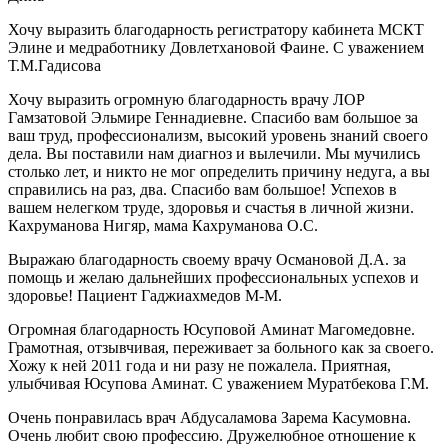
Хочу выразить благодарность регистратору кабинета МСКТ
Элине и медработнику Довлетхановой Фаине. С уважением
Т.М.Гадисова
Хочу выразить огромную благодарность врачу ЛОР
Гамзатовой Эльмире Геннадиевне. Спасибо вам большое за
ваш труд, профессионализм, высокий уровень знаний своего
дела. Вы поставили нам диагноз и вылечили. Мы мучились
столько лет, и никто не мог определить причину недуга, а вы
справились на раз, два. Спасибо вам большое! Успехов в
вашем нелегком труде, здоровья и счастья в личной жизни.
Кахруманова Нигяр, мама Кахруманова О.С.
Выражаю благодарность своему врачу Османовой Д.А. за
помощь и желаю дальнейших профессиональных успехов и
здоровье! Пациент Гаджиахмедов М-М.
Огромная благодарность Юсуповой Аминат Магомедовне.
Грамотная, отзывчивая, переживает за больного как за своего.
Хожу к ней 2011 года и ни разу не пожалела. Приятная,
улыбчивая Юсупова Аминат. С уважением Муратбекова Г.М.
Очень понравилась врач Абдусаламова Зарема Касумовна.
Очень любит свою профессию. Дружелюбное отношение к