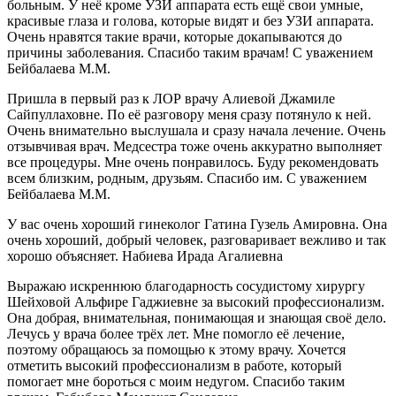
больным. У неё кроме УЗИ аппарата есть ещё свои умные,
красивые глаза и голова, которые видят и без УЗИ аппарата.
Очень нравятся такие врачи, которые докапываются до
причины заболевания. Спасибо таким врачам! С уважением
Бейбалаева М.М.
Пришла в первый раз к ЛОР врачу Алиевой Джамиле
Сайпуллаховне. По её разговору меня сразу потянуло к ней.
Очень внимательно выслушала и сразу начала лечение. Очень
отзывчивая врач. Медсестра тоже очень аккуратно выполняет
все процедуры. Мне очень понравилось. Буду рекомендовать
всем близким, родным, друзьям. Спасибо им. С уважением
Бейбалаева М.М.
У вас очень хороший гинеколог Гатина Гузель Амировна. Она
очень хороший, добрый человек, разговаривает вежливо и так
хорошо объясняет. Набиева Ирада Агалиевна
Выражаю искреннюю благодарность сосудистому хирургу
Шейховой Альфире Гаджиевне за высокий профессионализм.
Она добрая, внимательная, понимающая и знающая своё дело.
Лечусь у врача более трёх лет. Мне помогло её лечение,
поэтому обращаюсь за помощью к этому врачу. Хочется
отметить высокий профессионализм в работе, который
помогает мне бороться с моим недугом. Спасибо таким