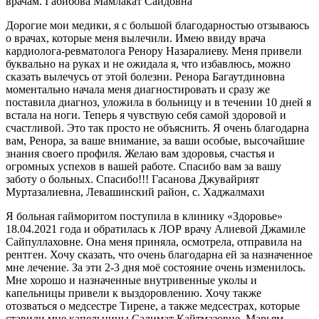
врачам. Габибова Мамлакат Саидовна
Дорогие мои медики, я с большой благодарностью отзываюсь
о врачах, которые меня вылечили. Имею ввиду врача
кардиолога-ревматолога Ренору Назаралиеву. Меня привели
буквально на руках и не ожидала я, что избавлюсь, можно
сказать вылечусь от этой болезни. Ренора Багаутдиновна
моментально начала меня диагностировать и сразу же
поставила диагноз, уложила в больницу и в течении 10 дней я
встала на ноги. Теперь я чувствую себя самой здоровой и
счастливой. Это так просто не объяснить. Я очень благодарна
вам, Ренора, за ваше внимание, за ваши особые, высочайшие
знания своего профиля. Желаю вам здоровья, счастья и
огромных успехов в вашей работе. Спасибо вам за вашу
заботу о больных. Спасибо!!! Гасанова Джувайрият
Муртазалиевна, Левашинский район, с. Хаджалмахи
Я больная гайморитом поступила в клинику «Здоровье»
18.04.2021 года и обратилась к ЛОР врачу Алиевой Джамиле
Сайпуллаховне. Она меня приняла, осмотрела, отправила на
рентген. Хочу сказать, что очень благодарна ей за назначенное
мне лечение. За эти 2-3 дня моё состояние очень изменилось.
Мне хорошо и назначенные внутривенные уколы и
капельницы привели к выздоровлению. Хочу также
отозваться о медсестре Тирене, а также медсестрах, которые
ставили мне капельницы Салимат Кайтмазовне, Марьям,