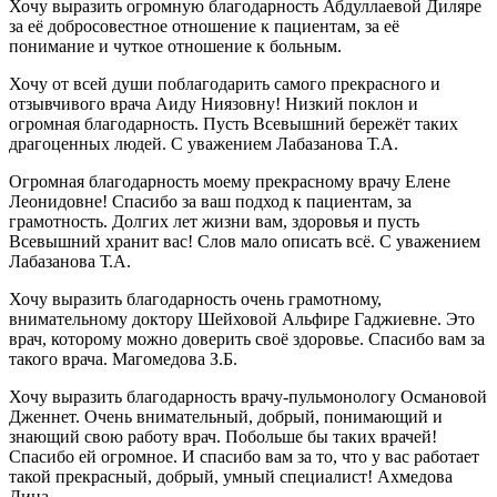
Хочу выразить огромную благодарность Абдуллаевой Диляре
за её добросовестное отношение к пациентам, за её
понимание и чуткое отношение к больным.
Хочу от всей души поблагодарить самого прекрасного и
отзывчивого врача Аиду Ниязовну! Низкий поклон и
огромная благодарность. Пусть Всевышний бережёт таких
драгоценных людей. С уважением Лабазанова Т.А.
Огромная благодарность моему прекрасному врачу Елене
Леонидовне! Спасибо за ваш подход к пациентам, за
грамотность. Долгих лет жизни вам, здоровья и пусть
Всевышний хранит вас! Слов мало описать всё. С уважением
Лабазанова Т.А.
Хочу выразить благодарность очень грамотному,
внимательному доктору Шейховой Альфире Гаджиевне. Это
врач, которому можно доверить своё здоровье. Спасибо вам за
такого врача. Магомедова З.Б.
Хочу выразить благодарность врачу-пульмонологу Османовой
Дженнет. Очень внимательный, добрый, понимающий и
знающий свою работу врач. Побольше бы таких врачей!
Спасибо ей огромное. И спасибо вам за то, что у вас работает
такой прекрасный, добрый, умный специалист! Ахмедова
Дина