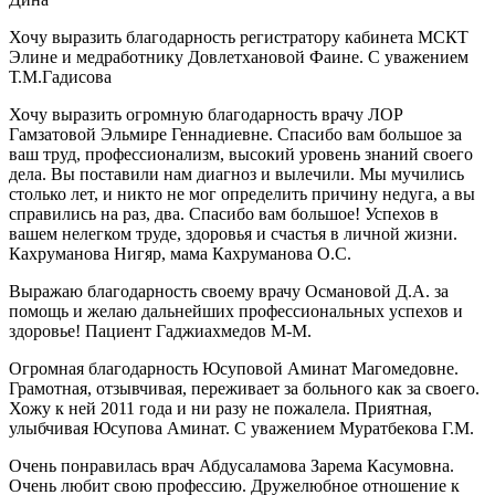
Хочу выразить благодарность регистратору кабинета МСКТ
Элине и медработнику Довлетхановой Фаине. С уважением
Т.М.Гадисова
Хочу выразить огромную благодарность врачу ЛОР
Гамзатовой Эльмире Геннадиевне. Спасибо вам большое за
ваш труд, профессионализм, высокий уровень знаний своего
дела. Вы поставили нам диагноз и вылечили. Мы мучились
столько лет, и никто не мог определить причину недуга, а вы
справились на раз, два. Спасибо вам большое! Успехов в
вашем нелегком труде, здоровья и счастья в личной жизни.
Кахруманова Нигяр, мама Кахруманова О.С.
Выражаю благодарность своему врачу Османовой Д.А. за
помощь и желаю дальнейших профессиональных успехов и
здоровье! Пациент Гаджиахмедов М-М.
Огромная благодарность Юсуповой Аминат Магомедовне.
Грамотная, отзывчивая, переживает за больного как за своего.
Хожу к ней 2011 года и ни разу не пожалела. Приятная,
улыбчивая Юсупова Аминат. С уважением Муратбекова Г.М.
Очень понравилась врач Абдусаламова Зарема Касумовна.
Очень любит свою профессию. Дружелюбное отношение к