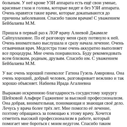
больным. У неё кроме УЗИ аппарата есть ещё свои умные,
красивые глаза и голова, которые видят и без УЗИ аппарата.
Очень нравятся такие врачи, которые докапываются до
причины заболевания. Спасибо таким врачам! С уважением
Бейбалаева М.М.
Пришла в первый раз к ЛОР врачу Алиевой Джамиле
Сайпуллаховне. По её разговору меня сразу потянуло к ней.
Очень внимательно выслушала и сразу начала лечение. Очень
отзывчивая врач. Медсестра тоже очень аккуратно выполняет
все процедуры. Мне очень понравилось. Буду рекомендовать
всем близким, родным, друзьям. Спасибо им. С уважением
Бейбалаева М.М.
У вас очень хороший гинеколог Гатина Гузель Амировна. Она
очень хороший, добрый человек, разговаривает вежливо и так
хорошо объясняет. Набиева Ирада Агалиевна
Выражаю искреннюю благодарность сосудистому хирургу
Шейховой Альфире Гаджиевне за высокий профессионализм.
Она добрая, внимательная, понимающая и знающая своё дело.
Лечусь у врача более трёх лет. Мне помогло её лечение,
поэтому обращаюсь за помощью к этому врачу. Хочется
отметить высокий профессионализм в работе, который
помогает мне бороться с моим недугом. Спасибо таким