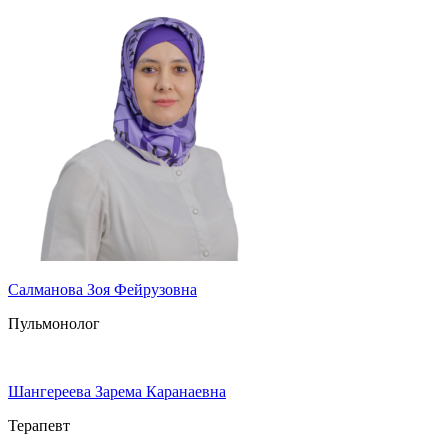
Салманова Зоя Фейрузовна
Пульмонолог
Шангереева Зарема Каранаевна
Терапевт