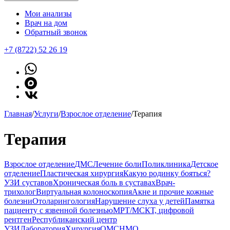
Мои анализы
Врач на дом
Обратный звонок
+7 (8722) 52 26 19
Главная
/
Услуги
/
Взрослое отделение
/
Терапия
Терапия
Взрослое отделение
ДМС
Лечение боли
Поликлиника
Детское
отделение
Пластическая хирургия
Какую родинку бояться?
УЗИ суставов
Хроническая боль в суставах
Врач-
трихолог
Виртуальная колоноскопия
Акне и прочие кожные
болезни
Отоларингология
Нарушение слуха у детей
Памятка
пациенту с язвенной болезнью
МРТ/МСКТ, цифровой
рентген
Республиканский центр
УЗИ
Лаборатория
Хирургия
ОМС
НМО