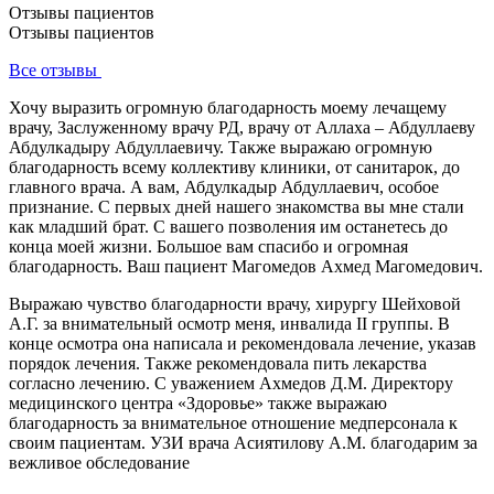
Отзывы пациентов
Отзывы пациентов
Все отзывы
Хочу выразить огромную благодарность моему лечащему
врачу, Заслуженному врачу РД, врачу от Аллаха – Абдуллаеву
Абдулкадыру Абдуллаевичу. Также выражаю огромную
благодарность всему коллективу клиники, от санитарок, до
главного врача. А вам, Абдулкадыр Абдуллаевич, особое
признание. С первых дней нашего знакомства вы мне стали
как младший брат. С вашего позволения им останетесь до
конца моей жизни. Большое вам спасибо и огромная
благодарность. Ваш пациент Магомедов Ахмед Магомедович.
Выражаю чувство благодарности врачу, хирургу Шейховой
А.Г. за внимательный осмотр меня, инвалида II группы. В
конце осмотра она написала и рекомендовала лечение, указав
порядок лечения. Также рекомендовала пить лекарства
согласно лечению. С уважением Ахмедов Д.М. Директору
медицинского центра «Здоровье» также выражаю
благодарность за внимательное отношение медперсонала к
своим пациентам. УЗИ врача Асиятилову А.М. благодарим за
вежливое обследование