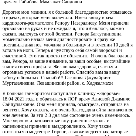
врачам. Габибова Мамлакат Саидовна
Дорогие мои медики, я с большой благодарностью отзываюсь
о врачах, которые меня вылечили. Имею ввиду врача
кардиолога-ревматолога Ренору Назаралиеву. Меня привели
буквально на руках и не ожидала я, что избавлюсь, можно
сказать вылечусь от этой болезни. Ренора Багаутдиновна
моментально начала меня диагностировать и сразу же
поставила диагноз, уложила в больницу и в течении 10 дней я
встала на ноги. Теперь я чувствую себя самой здоровой и
счастливой. Это так просто не объяснить. Я очень благодарна
вам, Ренора, за ваше внимание, за ваши особые, высочайшие
знания своего профиля. Желаю вам здоровья, счастья и
огромных успехов в вашей работе. Спасибо вам за вашу
заботу о больных. Спасибо!!! Гасанова Джувайрият
Муртазалиевна, Левашинский район, с. Хаджалмахи
Я больная гайморитом поступила в клинику «Здоровье»
18.04.2021 года и обратилась к ЛОР врачу Алиевой Джамиле
Сайпуллаховне. Она меня приняла, осмотрела, отправила на
рентген. Хочу сказать, что очень благодарна ей за назначенное
мне лечение. За эти 2-3 дня моё состояние очень изменилось.
Мне хорошо и назначенные внутривенные уколы и
капельницы привели к выздоровлению. Хочу также
отозваться о медсестре Тирене, а также медсестрах, которые