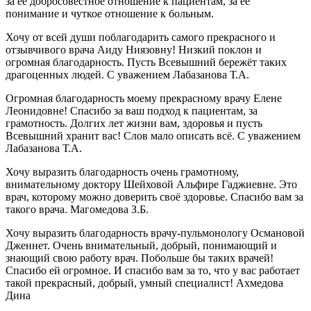
за её добросовестное отношение к пациентам, за её
понимание и чуткое отношение к больным.
Хочу от всей души поблагодарить самого прекрасного и
отзывчивого врача Аиду Ниязовну! Низкий поклон и
огромная благодарность. Пусть Всевышний бережёт таких
драгоценных людей. С уважением Лабазанова Т.А.
Огромная благодарность моему прекрасному врачу Елене
Леонидовне! Спасибо за ваш подход к пациентам, за
грамотность. Долгих лет жизни вам, здоровья и пусть
Всевышний хранит вас! Слов мало описать всё. С уважением
Лабазанова Т.А.
Хочу выразить благодарность очень грамотному,
внимательному доктору Шейховой Альфире Гаджиевне. Это
врач, которому можно доверить своё здоровье. Спасибо вам за
такого врача. Магомедова З.Б.
Хочу выразить благодарность врачу-пульмонологу Османовой
Дженнет. Очень внимательный, добрый, понимающий и
знающий свою работу врач. Побольше бы таких врачей!
Спасибо ей огромное. И спасибо вам за то, что у вас работает
такой прекрасный, добрый, умный специалист! Ахмедова
Дина