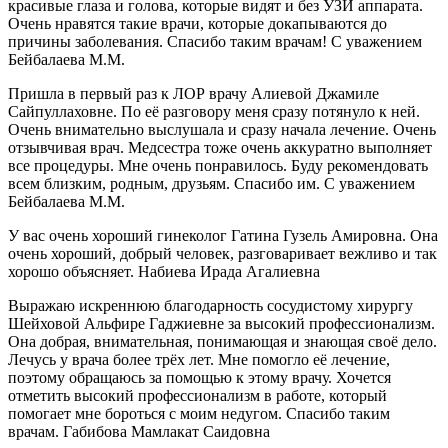
красивые глаза и голова, которые видят и без УЗИ аппарата.
Очень нравятся такие врачи, которые докапываются до
причины заболевания. Спасибо таким врачам! С уважением
Бейбалаева М.М.
Пришла в первый раз к ЛОР врачу Алиевой Джамиле
Сайпуллаховне. По её разговору меня сразу потянуло к ней.
Очень внимательно выслушала и сразу начала лечение. Очень
отзывчивая врач. Медсестра тоже очень аккуратно выполняет
все процедуры. Мне очень понравилось. Буду рекомендовать
всем близким, родным, друзьям. Спасибо им. С уважением
Бейбалаева М.М.
У вас очень хороший гинеколог Гатина Гузель Амировна. Она
очень хороший, добрый человек, разговаривает вежливо и так
хорошо объясняет. Набиева Ирада Агалиевна
Выражаю искреннюю благодарность сосудистому хирургу
Шейховой Альфире Гаджиевне за высокий профессионализм.
Она добрая, внимательная, понимающая и знающая своё дело.
Лечусь у врача более трёх лет. Мне помогло её лечение,
поэтому обращаюсь за помощью к этому врачу. Хочется
отметить высокий профессионализм в работе, который
помогает мне бороться с моим недугом. Спасибо таким
врачам. Габибова Мамлакат Саидовна