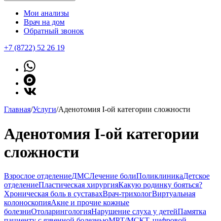
Мои анализы
Врач на дом
Обратный звонок
+7 (8722) 52 26 19
Главная
/
Услуги
/
Аденотомия I-ой категории сложности
Аденотомия I-ой категории
сложности
Взрослое отделение
ДМС
Лечение боли
Поликлиника
Детское
отделение
Пластическая хирургия
Какую родинку бояться?
Хроническая боль в суставах
Врач-трихолог
Виртуальная
колоноскопия
Акне и прочие кожные
болезни
Отоларингология
Нарушение слуха у детей
Памятка
пациенту с язвенной болезнью
МРТ/МСКТ, цифровой