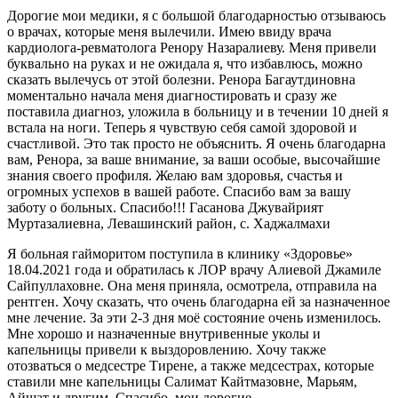
Дорогие мои медики, я с большой благодарностью отзываюсь
о врачах, которые меня вылечили. Имею ввиду врача
кардиолога-ревматолога Ренору Назаралиеву. Меня привели
буквально на руках и не ожидала я, что избавлюсь, можно
сказать вылечусь от этой болезни. Ренора Багаутдиновна
моментально начала меня диагностировать и сразу же
поставила диагноз, уложила в больницу и в течении 10 дней я
встала на ноги. Теперь я чувствую себя самой здоровой и
счастливой. Это так просто не объяснить. Я очень благодарна
вам, Ренора, за ваше внимание, за ваши особые, высочайшие
знания своего профиля. Желаю вам здоровья, счастья и
огромных успехов в вашей работе. Спасибо вам за вашу
заботу о больных. Спасибо!!! Гасанова Джувайрият
Муртазалиевна, Левашинский район, с. Хаджалмахи
Я больная гайморитом поступила в клинику «Здоровье»
18.04.2021 года и обратилась к ЛОР врачу Алиевой Джамиле
Сайпуллаховне. Она меня приняла, осмотрела, отправила на
рентген. Хочу сказать, что очень благодарна ей за назначенное
мне лечение. За эти 2-3 дня моё состояние очень изменилось.
Мне хорошо и назначенные внутривенные уколы и
капельницы привели к выздоровлению. Хочу также
отозваться о медсестре Тирене, а также медсестрах, которые
ставили мне капельницы Салимат Кайтмазовне, Марьям,
Айшат и другим. Спасибо, мои дорогие.