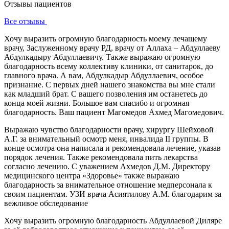
Отзывы пациентов
Все отзывы
Хочу выразить огромную благодарность моему лечащему
врачу, Заслуженному врачу РД, врачу от Аллаха – Абдуллаеву
Абдулкадыру Абдуллаевичу. Также выражаю огромную
благодарность всему коллективу клиники, от санитарок, до
главного врача. А вам, Абдулкадыр Абдуллаевич, особое
признание. С первых дней нашего знакомства вы мне стали
как младший брат. С вашего позволения им останетесь до
конца моей жизни. Большое вам спасибо и огромная
благодарность. Ваш пациент Магомедов Ахмед Магомедович.
Выражаю чувство благодарности врачу, хирургу Шейховой
А.Г. за внимательный осмотр меня, инвалида II группы. В
конце осмотра она написала и рекомендовала лечение, указав
порядок лечения. Также рекомендовала пить лекарства
согласно лечению. С уважением Ахмедов Д.М. Директору
медицинского центра «Здоровье» также выражаю
благодарность за внимательное отношение медперсонала к
своим пациентам. УЗИ врача Асиятилову А.М. благодарим за
вежливое обследование
Хочу выразить огромную благодарность Абдуллаевой Диляре