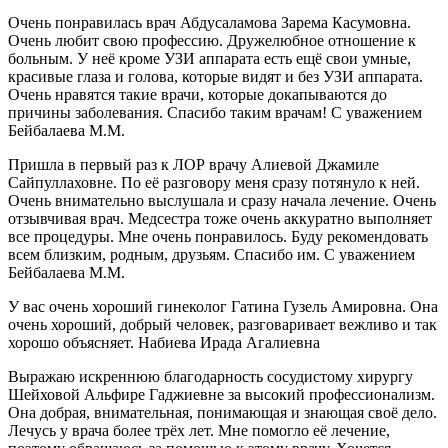
Очень понравилась врач Абдусаламова Зарема Касумовна.
Очень любит свою профессию. Дружелюбное отношение к
больным. У неё кроме УЗИ аппарата есть ещё свои умные,
красивые глаза и голова, которые видят и без УЗИ аппарата.
Очень нравятся такие врачи, которые докапываются до
причины заболевания. Спасибо таким врачам! С уважением
Бейбалаева М.М.
Пришла в первый раз к ЛОР врачу Алиевой Джамиле
Сайпуллаховне. По её разговору меня сразу потянуло к ней.
Очень внимательно выслушала и сразу начала лечение. Очень
отзывчивая врач. Медсестра тоже очень аккуратно выполняет
все процедуры. Мне очень понравилось. Буду рекомендовать
всем близким, родным, друзьям. Спасибо им. С уважением
Бейбалаева М.М.
У вас очень хороший гинеколог Гатина Гузель Амировна. Она
очень хороший, добрый человек, разговаривает вежливо и так
хорошо объясняет. Набиева Ирада Агалиевна
Выражаю искреннюю благодарность сосудистому хирургу
Шейховой Альфире Гаджиевне за высокий профессионализм.
Она добрая, внимательная, понимающая и знающая своё дело.
Лечусь у врача более трёх лет. Мне помогло её лечение,