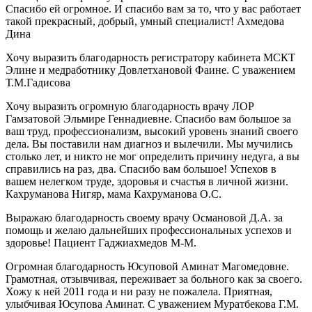
Спасибо ей огромное. И спасибо вам за то, что у вас работает
такой прекрасный, добрый, умный специалист! Ахмедова
Дина
Хочу выразить благодарность регистратору кабинета МСКТ
Элине и медработнику Довлетхановой Фаине. С уважением
Т.М.Гадисова
Хочу выразить огромную благодарность врачу ЛОР
Гамзатовой Эльмире Геннадиевне. Спасибо вам большое за
ваш труд, профессионализм, высокий уровень знаний своего
дела. Вы поставили нам диагноз и вылечили. Мы мучились
столько лет, и никто не мог определить причину недуга, а вы
справились на раз, два. Спасибо вам большое! Успехов в
вашем нелегком труде, здоровья и счастья в личной жизни.
Кахруманова Нигяр, мама Кахруманова О.С.
Выражаю благодарность своему врачу Османовой Д.А. за
помощь и желаю дальнейших профессиональных успехов и
здоровье! Пациент Гаджиахмедов М-М.
Огромная благодарность Юсуповой Аминат Магомедовне.
Грамотная, отзывчивая, переживает за больного как за своего.
Хожу к ней 2011 года и ни разу не пожалела. Приятная,
улыбчивая Юсупова Аминат. С уважением Муратбекова Г.М.