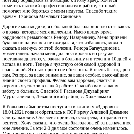
поэтому обращаюсь за помощью к этому врачу. Хочется
отметить высокий профессионализм в работе, который
помогает мне бороться с моим недугом. Спасибо таким
врачам. Габибова Мамлакат Саидовна
Дорогие мои медики, я с большой благодарностью отзываюсь
о врачах, которые меня вылечили. Имею ввиду врача
кардиолога-ревматолога Ренору Назаралиеву. Меня привели
буквально на руках и не ожидала я, что избавлюсь, можно
сказать вылечусь от этой болезни. Ренора Багаутдиновна
моментально начала меня диагностировать и сразу же
поставила диагноз, уложила в больницу и в течении 10 дней я
встала на ноги. Теперь я чувствую себя самой здоровой и
счастливой. Это так просто не объяснить. Я очень благодарна
вам, Ренора, за ваше внимание, за ваши особые, высочайшие
знания своего профиля. Желаю вам здоровья, счастья и
огромных успехов в вашей работе. Спасибо вам за вашу
заботу о больных. Спасибо!!! Гасанова Джувайрият
Муртазалиевна, Левашинский район, с. Хаджалмахи
Я больная гайморитом поступила в клинику «Здоровье»
18.04.2021 года и обратилась к ЛОР врачу Алиевой Джамиле
Сайпуллаховне. Она меня приняла, осмотрела, отправила на
рентген. Хочу сказать, что очень благодарна ей за назначенное
мне лечение. За эти 2-3 дня моё состояние очень изменилось.
Мне хорошо и назначенные внутривенные уколы и