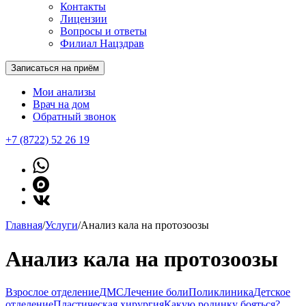
Контакты
Лицензии
Вопросы и ответы
Филиал Нацздрав
Записаться на приём
Мои анализы
Врач на дом
Обратный звонок
+7 (8722) 52 26 19
Главная
/
Услуги
/
Анализ кала на протозоозы
Анализ кала на протозоозы
Взрослое отделение
ДМС
Лечение боли
Поликлиника
Детское
отделение
Пластическая хирургия
Какую родинку бояться?