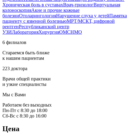
Хроническая боль в суставах
Врач-трихолог
Виртуальная
колоноскопия
Акне и прочие кожные
болезни
Отоларингология
Нарушение слуха у детей
Памятка
пациенту с язвенной болезнью
МРТ/МСКТ, цифровой
рентген
Республиканский центр
УЗИ
Лаборатория
Хирургия
ОМС
НМО
6 филиалов
Стараемся быть ближе
к нашим пациентам
223 доктора
Врачи общей практики
и узкие специалисты
Мы с Вами
Работаем без выходных
Пн-Пт с 8:30 до 18:00
Сб-Вс с 8:30 до 16:00
Цена