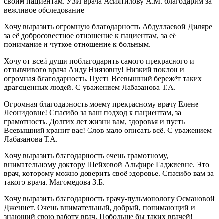
своим пациентам. УЗИ врача Асиятилову А.М. благодарим за
вежливое обследование
Хочу выразить огромную благодарность Абдуллаевой Диляре
за её добросовестное отношение к пациентам, за её
понимание и чуткое отношение к больным.
Хочу от всей души поблагодарить самого прекрасного и
отзывчивого врача Аиду Ниязовну! Низкий поклон и
огромная благодарность. Пусть Всевышний бережёт таких
драгоценных людей. С уважением Лабазанова Т.А.
Огромная благодарность моему прекрасному врачу Елене
Леонидовне! Спасибо за ваш подход к пациентам, за
грамотность. Долгих лет жизни вам, здоровья и пусть
Всевышний хранит вас! Слов мало описать всё. С уважением
Лабазанова Т.А.
Хочу выразить благодарность очень грамотному,
внимательному доктору Шейховой Альфире Гаджиевне. Это
врач, которому можно доверить своё здоровье. Спасибо вам за
такого врача. Магомедова З.Б.
Хочу выразить благодарность врачу-пульмонологу Османовой
Дженнет. Очень внимательный, добрый, понимающий и
знающий свою работу врач. Побольше бы таких врачей!