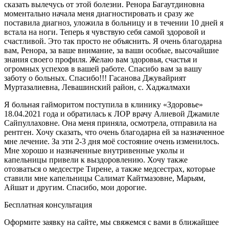
сказать вылечусь от этой болезни. Ренора Багаутдиновна
моментально начала меня диагностировать и сразу же
поставила диагноз, уложила в больницу и в течении 10 дней я
встала на ноги. Теперь я чувствую себя самой здоровой и
счастливой. Это так просто не объяснить. Я очень благодарна
вам, Ренора, за ваше внимание, за ваши особые, высочайшие
знания своего профиля. Желаю вам здоровья, счастья и
огромных успехов в вашей работе. Спасибо вам за вашу
заботу о больных. Спасибо!!! Гасанова Джувайрият
Муртазалиевна, Левашинский район, с. Хаджалмахи
Я больная гайморитом поступила в клинику «Здоровье»
18.04.2021 года и обратилась к ЛОР врачу Алиевой Джамиле
Сайпуллаховне. Она меня приняла, осмотрела, отправила на
рентген. Хочу сказать, что очень благодарна ей за назначенное
мне лечение. За эти 2-3 дня моё состояние очень изменилось.
Мне хорошо и назначенные внутривенные уколы и
капельницы привели к выздоровлению. Хочу также
отозваться о медсестре Тирене, а также медсестрах, которые
ставили мне капельницы Салимат Кайтмазовне, Марьям,
Айшат и другим. Спасибо, мои дорогие.
Бесплатная консультация
Оформите заявку на сайте, мы свяжемся с вами в ближайшее