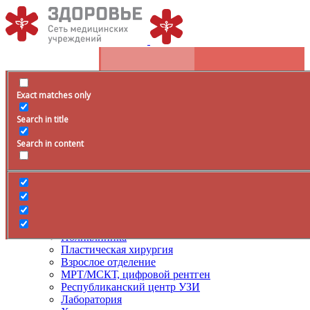
Exact matches only
Расписание
Search in title
+79285399105
Время работы
Search in content
Врачи
Услуги
ДМС
Лечение боли
Поликлиника
Пластическая хирургия
Взрослое отделение
МРТ/МСКТ, цифровой рентген
Республиканский центр УЗИ
Лаборатория