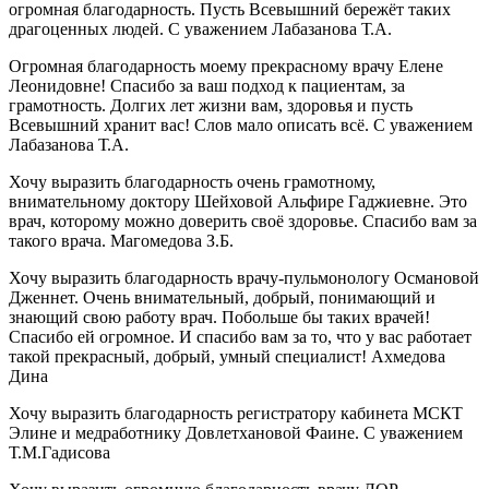
огромная благодарность. Пусть Всевышний бережёт таких
драгоценных людей. С уважением Лабазанова Т.А.
Огромная благодарность моему прекрасному врачу Елене
Леонидовне! Спасибо за ваш подход к пациентам, за
грамотность. Долгих лет жизни вам, здоровья и пусть
Всевышний хранит вас! Слов мало описать всё. С уважением
Лабазанова Т.А.
Хочу выразить благодарность очень грамотному,
внимательному доктору Шейховой Альфире Гаджиевне. Это
врач, которому можно доверить своё здоровье. Спасибо вам за
такого врача. Магомедова З.Б.
Хочу выразить благодарность врачу-пульмонологу Османовой
Дженнет. Очень внимательный, добрый, понимающий и
знающий свою работу врач. Побольше бы таких врачей!
Спасибо ей огромное. И спасибо вам за то, что у вас работает
такой прекрасный, добрый, умный специалист! Ахмедова
Дина
Хочу выразить благодарность регистратору кабинета МСКТ
Элине и медработнику Довлетхановой Фаине. С уважением
Т.М.Гадисова