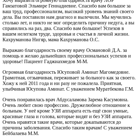
Хочу выразить огромную благодарность врачу ЛОР
Гамзатовой Эльмире Геннадиевне. Спасибо вам большое за
ваш труд, профессионализм, высокий уровень знаний своего
дела. Вы поставили нам диагноз и вылечили. Мы мучились
столько лет, и никто не мог определить причину недуга, а вы
справились на раз, два. Спасибо вам большое! Успехов в
вашем нелегком труде, здоровья и счастья в личной жизни.
Кахруманова Нигяр, мама Кахруманова О.С.
Выражаю благодарность своему врачу Османовой Д.А. за
помощь и желаю дальнейших профессиональных успехов и
здоровье! Пациент Гаджиахмедов М-М.
Огромная благодарность Юсуповой Аминат Магомедовне.
Грамотная, отзывчивая, переживает за больного как за своего.
Хожу к ней 2011 года и ни разу не пожалела. Приятная,
улыбчивая Юсупова Аминат. С уважением Муратбекова Г.М.
Очень понравилась врач Абдусаламова Зарема Касумовна.
Очень любит свою профессию. Дружелюбное отношение к
больным. У неё кроме УЗИ аппарата есть ещё свои умные,
красивые глаза и голова, которые видят и без УЗИ аппарата.
Очень нравятся такие врачи, которые докапываются до
причины заболевания. Спасибо таким врачам! С уважением
Бейбалаева М.М.