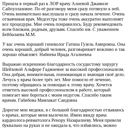
Пришла в первый раз к ЛОР врачу Алиевой Джамиле
Сайпуллаховне. По её разговору меня сразу потянуло к ней.
Очень внимательно выслушала и сразу начала лечение. Очень
отзывчивая врач. Медсестра тоже очень аккуратно выполняет
все процедуры. Мне очень понравилось. Буду рекомендовать
всем близким, родным, друзьям. Спасибо им. С уважением
Бейбалаева М.М.
У вас очень хороший гинеколог Гатина Гузель Амировна. Она
очень хороший, добрый человек, разговаривает вежливо и так
хорошо объясняет. Набиева Ирада Агалиевна
Выражаю искреннюю благодарность сосудистому хирургу
Шейховой Альфире Гаджиевне за высокий профессионализм.
Она добрая, внимательная, понимающая и знающая своё дело.
Лечусь у врача более трёх лет. Мне помогло её лечение,
поэтому обращаюсь за помощью к этому врачу. Хочется
отметить высокий профессионализм в работе, который
помогает мне бороться с моим недугом. Спасибо таким
врачам. Габибова Мамлакат Саидовна
Дорогие мои медики, я с большой благодарностью отзываюсь
о врачах, которые меня вылечили. Имею ввиду врача
кардиолога-ревматолога Ренору Назаралиеву. Меня привели
буквально на руках и не ожидала я, что избавлюсь, можно