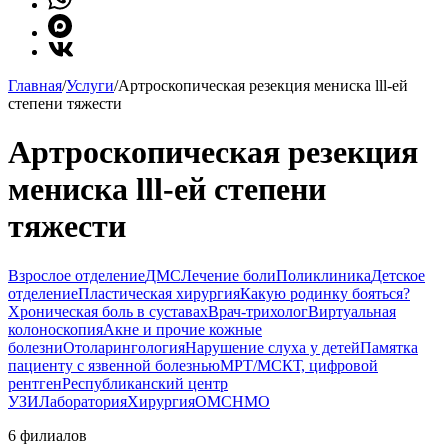
Главная
/
Услуги
/
Артроскопическая резекция мениска lll-ей
степени тяжести
Артроскопическая резекция
мениска lll-ей степени
тяжести
Взрослое отделение
ДМС
Лечение боли
Поликлиника
Детское
отделение
Пластическая хирургия
Какую родинку бояться?
Хроническая боль в суставах
Врач-трихолог
Виртуальная
колоноскопия
Акне и прочие кожные
болезни
Отоларингология
Нарушение слуха у детей
Памятка
пациенту с язвенной болезнью
МРТ/МСКТ, цифровой
рентген
Республиканский центр
УЗИ
Лаборатория
Хирургия
ОМС
НМО
6 филиалов