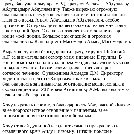
врачу, Заслуженному врачу РД, врачу от Аллаха – Абдуллаеву
Абдулкадыру Абдуллаевичу. Также выражаю огромную
благодарность всему коллективу клиники, от санитарок, до
главного врача. А вам, Абдулкадыр Абдуллаевич, особое
признание. С первых дней нашего знакомства вы мне стали
как младший брат. С вашего позволения им останетесь до
конца моей жизни. Большое вам спасибо и огромная
благодарность. Ваш пациент Магомедов Ахмед Магомедович.
Выражаю чувство благодарности врачу, хирургу Шейховой
А.Г. за внимательный осмотр меня, инвалида II группы. В
конце осмотра она написала и рекомендовала лечение, указав
порядок лечения. Также рекомендовала пить лекарства
согласно лечению. С уважением Ахмедов Д.М. Директору
медицинского центра «Здоровье» также выражаю
благодарность за внимательное отношение медперсонала к
своим пациентам. УЗИ врача Асиятилову А.М. благодарим за
вежливое обследование
Хочу выразить огромную благодарность Абдуллаевой Диляре
за её добросовестное отношение к пациентам, за её
понимание и чуткое отношение к больным.
Хочу от всей души поблагодарить самого прекрасного и
отзывчивого врача Аиду Ниязовну! Низкий поклон и