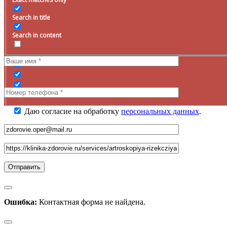
Запись на прием
Search in title
Оставьте заявку на сайте, наш специалист свяжется с вами в
ближайшее
время
.
Search in content
Даю согласие на обработку
персональных данных
.
Ошибка:
Контактная форма не найдена.