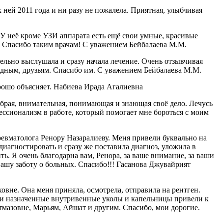
ней 2011 года и ни разу не пожалела. Приятная, улыбчивая
 неё кроме УЗИ аппарата есть ещё свои умные, красивые
я. Спасибо таким врачам! С уважением Бейбалаева М.М.
ельно выслушала и сразу начала лечение. Очень отзывчивая
одным, друзьям. Спасибо им. С уважением Бейбалаева М.М.
рошо объясняет. Набиева Ирада Агалиевна
рая, внимательная, понимающая и знающая своё дело. Лечусь
ессионализм в работе, который помогает мне бороться с моим
ревматолога Ренору Назаралиеву. Меня привели буквально на
диагностировать и сразу же поставила диагноз, уложила в
ть. Я очень благодарна вам, Ренора, за ваше внимание, за ваши
вашу заботу о больных. Спасибо!!! Гасанова Джувайрият
вне. Она меня приняла, осмотрела, отправила на рентген.
шо и назначенные внутривенные уколы и капельницы привели к
тмазовне, Марьям, Айшат и другим. Спасибо, мои дорогие.