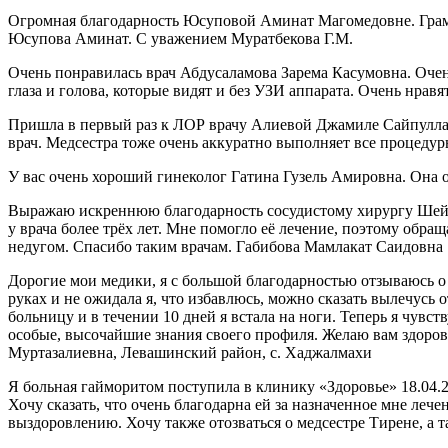
Огромная благодарность Юсуповой Аминат Магомедовне. Грамотн
Юсупова Аминат. С уважением Муратбекова Г.М.
Очень понравилась врач Абдусаламова Зарема Касумовна. Оче
глаза и голова, которые видят и без УЗИ аппарата. Очень нра
Пришла в первый раз к ЛОР врачу Алиевой Джамиле Сайпуллахо
врач. Медсестра тоже очень аккуратно выполняет все процеду
У вас очень хороший гинеколог Гатина Гузель Амировна. Она 
Выражаю искреннюю благодарность сосудистому хирургу Шейх
у врача более трёх лет. Мне помогло её лечение, поэтому обр
недугом. Спасибо таким врачам. Габибова Мамлакат Саидовна
Дорогие мои медики, я с большой благодарностью отзываюсь о
руках и не ожидала я, что избавлюсь, можно сказать вылечусь 
больницу и в течении 10 дней я встала на ноги. Теперь я чувст
особые, высочайшие знания своего профиля. Желаю вам здоровь
Муртазалиевна, Левашинский район, с. Хаджалмахи
Я больная гайморитом поступила в клинику «Здоровье» 18.04.2
Хочу сказать, что очень благодарна ей за назначенное мне ле
выздоровлению. Хочу также отозваться о медсестре Тирене, а 