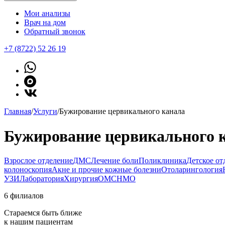
Мои анализы
Врач на дом
Обратный звонок
+7 (8722) 52 26 19
Главная
/
Услуги
/
Бужирование цервикального канала
Бужирование цервикального 
Взрослое отделение
ДМС
Лечение боли
Поликлиника
Детское от
колоноскопия
Акне и прочие кожные болезни
Отоларингология
УЗИ
Лаборатория
Хирургия
ОМС
НМО
6 филиалов
Стараемся быть ближе
к нашим пациентам