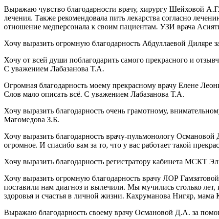
Выражаю чувство благодарности врачу, хирургу Шейховой А.Г. 
лечения. Также рекомендовала пить лекарства согласно лечен
отношение медперсонала к своим пациентам. УЗИ врача Асият
Хочу выразить огромную благодарность Абдуллаевой Диляре за
Хочу от всей души поблагодарить самого прекрасного и отзыв
С уважением Лабазанова Т.А.
Огромная благодарность моему прекрасному врачу Елене Леонид
Слов мало описать всё. С уважением Лабазанова Т.А.
Хочу выразить благодарность очень грамотному, внимательному
Магомедова З.Б.
Хочу выразить благодарность врачу-пульмонологу Османовой 
огромное. И спасибо вам за то, что у вас работает такой пре
Хочу выразить благодарность регистратору кабинета МСКТ Эл
Хочу выразить огромную благодарность врачу ЛОР Гамзатовой 
поставили нам диагноз и вылечили. Мы мучились столько лет, и
здоровья и счастья в личной жизни. Кахруманова Нигяр, мама
Выражаю благодарность своему врачу Османовой Д.А. за пом