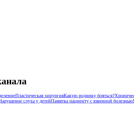
канала
деление
Пластическая хирургия
Какую родинку бояться?
Хроничес
Нарушение слуха у детей
Памятка пациенту с язвенной болезнью