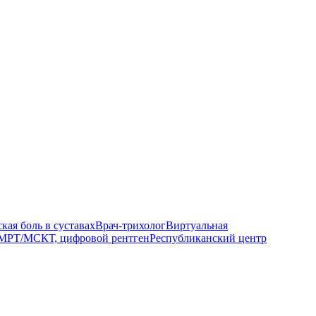
кая боль в суставах
Врач-трихолог
Виртуальная
МРТ/МСКТ, цифровой рентген
Республиканский центр