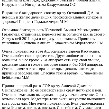
вашем нелегком труде, здоровья и счастья в личной жизни.
Кахруманова Нигяр, мама Кахруманова О.С.
Выражаю благодарность своему врачу Османовой Д.А. за
помощь и желаю дальнейших профессиональных успехов и
здоровье! Пациент Гаджиахмедов М-М.
Огромная благодарность Юсуповой Аминат Магомедовне.
Грамотная, отзывчивая, переживает за больного как за своего.
Хожу к ней 2011 года и ни разу не пожалела. Приятная,
улыбчивая Юсупова Аминат. С уважением Муратбекова Г.М.
Очень понравилась врач Абдусаламова Зарема Касумовна.
Очень любит свою профессию. Дружелюбное отношение к
больным. У неё кроме УЗИ аппарата есть ещё свои умные,
красивые глаза и голова, которые видят и без УЗИ аппарата.
Очень нравятся такие врачи, которые докапываются до
причины заболевания. Спасибо таким врачам! С уважением
Бейбалаева М.М.
Пришла в первый раз к ЛОР врачу Алиевой Джамиле
Сайпуллаховне. По её разговору меня сразу потянуло к ней.
Очень внимательно выслушала и сразу начала лечение. Очень
отзывчивая врач. Медсестра тоже очень аккуратно выполняет
все процедуры. Мне очень понравилось. Буду рекомендовать
всем близким, родным, друзьям. Спасибо им. С уважением