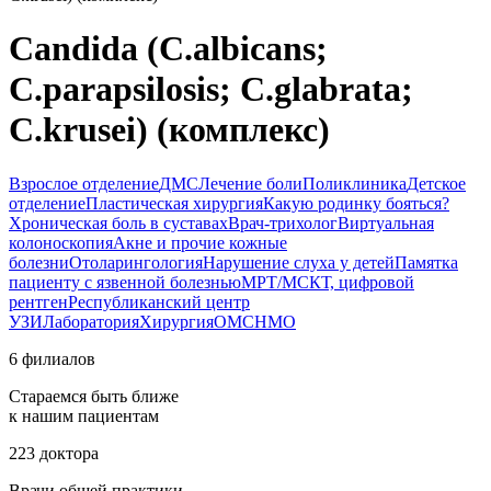
Candida (C.albicans;
C.parapsilosis; C.glabrata;
C.krusei) (комплекс)
Взрослое отделение
ДМС
Лечение боли
Поликлиника
Детское
отделение
Пластическая хирургия
Какую родинку бояться?
Хроническая боль в суставах
Врач-трихолог
Виртуальная
колоноскопия
Акне и прочие кожные
болезни
Отоларингология
Нарушение слуха у детей
Памятка
пациенту с язвенной болезнью
МРТ/МСКТ, цифровой
рентген
Республиканский центр
УЗИ
Лаборатория
Хирургия
ОМС
НМО
6 филиалов
Стараемся быть ближе
к нашим пациентам
223 доктора
Врачи общей практики