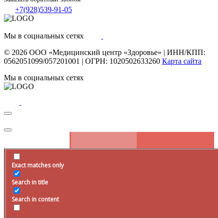
+7(928)539-91-05
Мы в социальных сетях
© 2026
ООО «Медицинский центр «Здоровье»
|
ИНН/КПП:
0562051099/057201001
|
ОГРН: 1020502633260
Карта сайта
Мы в социальных сетях
Exact matches only
Запись на прием
Search in title
Оставьте заявку на сайте, наш специалист свяжется с вами в
ближайшее
время
.
Search in content