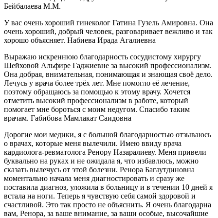
Бейбалаева М.М.
У вас очень хороший гинеколог Гатина Гузель Амировна. Она
очень хороший, добрый человек, разговаривает вежливо и так
хорошо объясняет. Набиева Ирада Агалиевна
Выражаю искреннюю благодарность сосудистому хирургу
Шейховой Альфире Гаджиевне за высокий профессионализм.
Она добрая, внимательная, понимающая и знающая своё дело.
Лечусь у врача более трёх лет. Мне помогло её лечение,
поэтому обращаюсь за помощью к этому врачу. Хочется
отметить высокий профессионализм в работе, который
помогает мне бороться с моим недугом. Спасибо таким
врачам. Габибова Мамлакат Саидовна
Дорогие мои медики, я с большой благодарностью отзываюсь
о врачах, которые меня вылечили. Имею ввиду врача
кардиолога-ревматолога Ренору Назаралиеву. Меня привели
буквально на руках и не ожидала я, что избавлюсь, можно
сказать вылечусь от этой болезни. Ренора Багаутдиновна
моментально начала меня диагностировать и сразу же
поставила диагноз, уложила в больницу и в течении 10 дней я
встала на ноги. Теперь я чувствую себя самой здоровой и
счастливой. Это так просто не объяснить. Я очень благодарна
вам, Ренора, за ваше внимание, за ваши особые, высочайшие