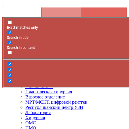
Exact matches only
Расписание
Search in title
+79285399105
Время работы
Search in content
Врачи
Услуги
ДМС
Лечение боли
Поликлиника
Пластическая хирургия
Взрослое отделение
МРТ/МСКТ, цифровой рентген
Республиканский центр УЗИ
Лаборатория
Хирургия
ОМС
НМО