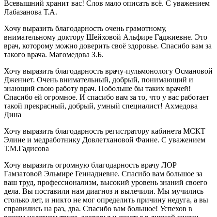
Всевышний хранит вас! Слов мало описать всё. С уважением
Лабазанова Т.А.
Хочу выразить благодарность очень грамотному,
внимательному доктору Шейховой Альфире Гаджиевне. Это
врач, которому можно доверить своё здоровье. Спасибо вам за
такого врача. Магомедова З.Б.
Хочу выразить благодарность врачу-пульмонологу Османовой
Дженнет. Очень внимательный, добрый, понимающий и
знающий свою работу врач. Побольше бы таких врачей!
Спасибо ей огромное. И спасибо вам за то, что у вас работает
такой прекрасный, добрый, умный специалист! Ахмедова
Дина
Хочу выразить благодарность регистратору кабинета МСКТ
Элине и медработнику Довлетхановой Фаине. С уважением
Т.М.Гадисова
Хочу выразить огромную благодарность врачу ЛОР
Гамзатовой Эльмире Геннадиевне. Спасибо вам большое за
ваш труд, профессионализм, высокий уровень знаний своего
дела. Вы поставили нам диагноз и вылечили. Мы мучились
столько лет, и никто не мог определить причину недуга, а вы
справились на раз, два. Спасибо вам большое! Успехов в