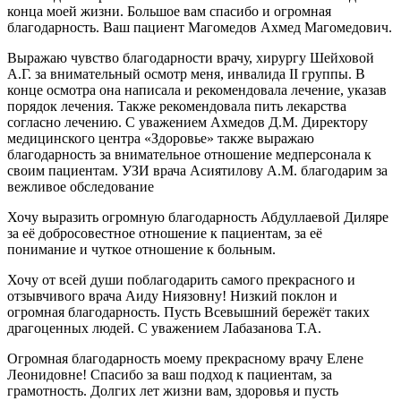
конца моей жизни. Большое вам спасибо и огромная
благодарность. Ваш пациент Магомедов Ахмед Магомедович.
Выражаю чувство благодарности врачу, хирургу Шейховой
А.Г. за внимательный осмотр меня, инвалида II группы. В
конце осмотра она написала и рекомендовала лечение, указав
порядок лечения. Также рекомендовала пить лекарства
согласно лечению. С уважением Ахмедов Д.М. Директору
медицинского центра «Здоровье» также выражаю
благодарность за внимательное отношение медперсонала к
своим пациентам. УЗИ врача Асиятилову А.М. благодарим за
вежливое обследование
Хочу выразить огромную благодарность Абдуллаевой Диляре
за её добросовестное отношение к пациентам, за её
понимание и чуткое отношение к больным.
Хочу от всей души поблагодарить самого прекрасного и
отзывчивого врача Аиду Ниязовну! Низкий поклон и
огромная благодарность. Пусть Всевышний бережёт таких
драгоценных людей. С уважением Лабазанова Т.А.
Огромная благодарность моему прекрасному врачу Елене
Леонидовне! Спасибо за ваш подход к пациентам, за
грамотность. Долгих лет жизни вам, здоровья и пусть