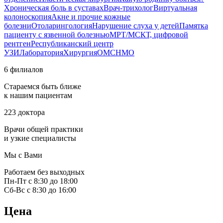
Хроническая боль в суставах
Врач-трихолог
Виртуальная
колоноскопия
Акне и прочие кожные
болезни
Отоларингология
Нарушение слуха у детей
Памятка
пациенту с язвенной болезнью
МРТ/МСКТ, цифровой
рентген
Республиканский центр
УЗИ
Лаборатория
Хирургия
ОМС
НМО
6 филиалов
Стараемся быть ближе
к нашим пациентам
223 доктора
Врачи общей практики
и узкие специалисты
Мы с Вами
Работаем без выходных
Пн-Пт с 8:30 до 18:00
Сб-Вс с 8:30 до 16:00
Цена