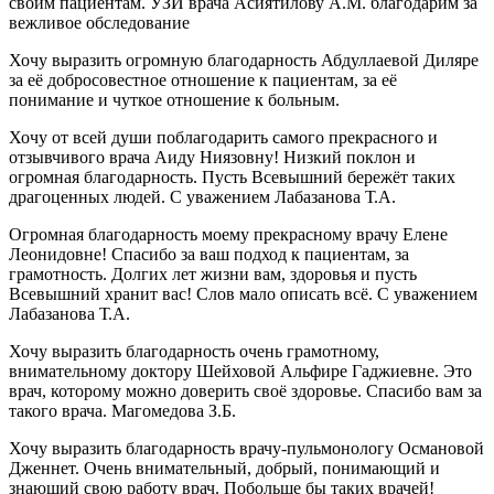
своим пациентам. УЗИ врача Асиятилову А.М. благодарим за
вежливое обследование
Хочу выразить огромную благодарность Абдуллаевой Диляре
за её добросовестное отношение к пациентам, за её
понимание и чуткое отношение к больным.
Хочу от всей души поблагодарить самого прекрасного и
отзывчивого врача Аиду Ниязовну! Низкий поклон и
огромная благодарность. Пусть Всевышний бережёт таких
драгоценных людей. С уважением Лабазанова Т.А.
Огромная благодарность моему прекрасному врачу Елене
Леонидовне! Спасибо за ваш подход к пациентам, за
грамотность. Долгих лет жизни вам, здоровья и пусть
Всевышний хранит вас! Слов мало описать всё. С уважением
Лабазанова Т.А.
Хочу выразить благодарность очень грамотному,
внимательному доктору Шейховой Альфире Гаджиевне. Это
врач, которому можно доверить своё здоровье. Спасибо вам за
такого врача. Магомедова З.Б.
Хочу выразить благодарность врачу-пульмонологу Османовой
Дженнет. Очень внимательный, добрый, понимающий и
знающий свою работу врач. Побольше бы таких врачей!