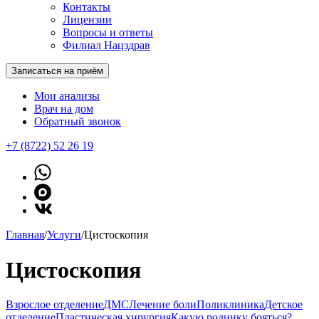
Контакты
Лицензии
Вопросы и ответы
Филиал Нацздрав
Записаться на приём
Мои анализы
Врач на дом
Обратный звонок
+7 (8722) 52 26 19
Главная
/
Услуги
/
Цистоскопия
Цистоскопия
Взрослое отделение
ДМС
Лечение боли
Поликлиника
Детское
отделение
Пластическая хирургия
Какую родинку бояться?