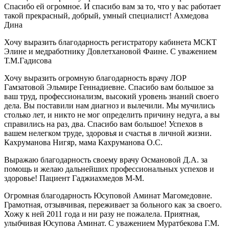
Спасибо ей огромное. И спасибо вам за то, что у вас работает
такой прекрасный, добрый, умный специалист! Ахмедова
Дина
Хочу выразить благодарность регистратору кабинета МСКТ
Элине и медработнику Довлетхановой Фаине. С уважением
Т.М.Гадисова
Хочу выразить огромную благодарность врачу ЛОР
Гамзатовой Эльмире Геннадиевне. Спасибо вам большое за
ваш труд, профессионализм, высокий уровень знаний своего
дела. Вы поставили нам диагноз и вылечили. Мы мучились
столько лет, и никто не мог определить причину недуга, а вы
справились на раз, два. Спасибо вам большое! Успехов в
вашем нелегком труде, здоровья и счастья в личной жизни.
Кахруманова Нигяр, мама Кахруманова О.С.
Выражаю благодарность своему врачу Османовой Д.А. за
помощь и желаю дальнейших профессиональных успехов и
здоровье! Пациент Гаджиахмедов М-М.
Огромная благодарность Юсуповой Аминат Магомедовне.
Грамотная, отзывчивая, переживает за больного как за своего.
Хожу к ней 2011 года и ни разу не пожалела. Приятная,
улыбчивая Юсупова Аминат. С уважением Муратбекова Г.М.