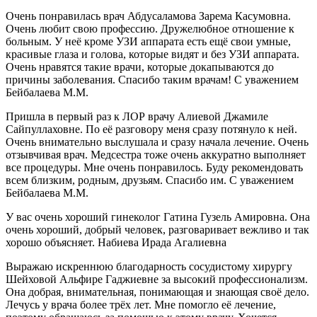
Очень понравилась врач Абдусаламова Зарема Касумовна.
Очень любит свою профессию. Дружелюбное отношение к
больным. У неё кроме УЗИ аппарата есть ещё свои умные,
красивые глаза и голова, которые видят и без УЗИ аппарата.
Очень нравятся такие врачи, которые докапываются до
причины заболевания. Спасибо таким врачам! С уважением
Бейбалаева М.М.
Пришла в первый раз к ЛОР врачу Алиевой Джамиле
Сайпуллаховне. По её разговору меня сразу потянуло к ней.
Очень внимательно выслушала и сразу начала лечение. Очень
отзывчивая врач. Медсестра тоже очень аккуратно выполняет
все процедуры. Мне очень понравилось. Буду рекомендовать
всем близким, родным, друзьям. Спасибо им. С уважением
Бейбалаева М.М.
У вас очень хороший гинеколог Гатина Гузель Амировна. Она
очень хороший, добрый человек, разговаривает вежливо и так
хорошо объясняет. Набиева Ирада Агалиевна
Выражаю искреннюю благодарность сосудистому хирургу
Шейховой Альфире Гаджиевне за высокий профессионализм.
Она добрая, внимательная, понимающая и знающая своё дело.
Лечусь у врача более трёх лет. Мне помогло её лечение,