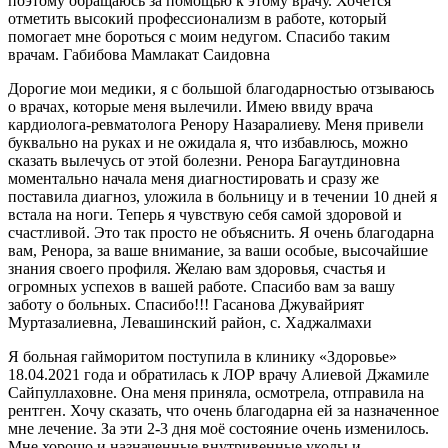
поэтому обращаюсь за помощью к этому врачу. Хочется
отметить высокий профессионализм в работе, который
помогает мне бороться с моим недугом. Спасибо таким
врачам. Габибова Мамлакат Саидовна
Дорогие мои медики, я с большой благодарностью отзываюсь
о врачах, которые меня вылечили. Имею ввиду врача
кардиолога-ревматолога Ренору Назаралиеву. Меня привели
буквально на руках и не ожидала я, что избавлюсь, можно
сказать вылечусь от этой болезни. Ренора Багаутдиновна
моментально начала меня диагностировать и сразу же
поставила диагноз, уложила в больницу и в течении 10 дней я
встала на ноги. Теперь я чувствую себя самой здоровой и
счастливой. Это так просто не объяснить. Я очень благодарна
вам, Ренора, за ваше внимание, за ваши особые, высочайшие
знания своего профиля. Желаю вам здоровья, счастья и
огромных успехов в вашей работе. Спасибо вам за вашу
заботу о больных. Спасибо!!! Гасанова Джувайрият
Муртазалиевна, Левашинский район, с. Хаджалмахи
Я больная гайморитом поступила в клинику «Здоровье»
18.04.2021 года и обратилась к ЛОР врачу Алиевой Джамиле
Сайпуллаховне. Она меня приняла, осмотрела, отправила на
рентген. Хочу сказать, что очень благодарна ей за назначенное
мне лечение. За эти 2-3 дня моё состояние очень изменилось.
Мне хорошо и назначенные внутривенные уколы и