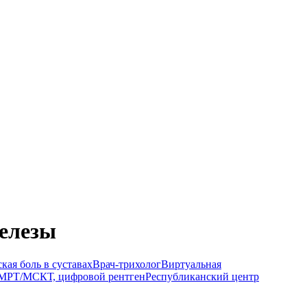
елезы
кая боль в суставах
Врач-трихолог
Виртуальная
МРТ/МСКТ, цифровой рентген
Республиканский центр