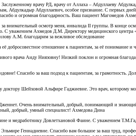
, Заслуженному врачу РД, врачу от Аллаха – Абдуллаеву Абдул
А вам, Абдулкадыр Абдуллаевич, особое признание. С первых дне
спасибо и огромная благодарность. Ваш пациент Магомедов Ахм
за внимательный осмотр меня, инвалида II группы. В конце осмо
ию. С уважением Ахмедов Д.М. Директору медицинского центра 
илову А.М. благодарим за вежливое обследование
 её добросовестное отношение к пациентам, за её понимание и 
чивого врача Аиду Ниязовну! Низкий поклон и огромная благод
овне! Спасибо за ваш подход к пациентам, за грамотность. Дол
 доктору Шейховой Альфире Гаджиевне. Это врач, которому можн
Дженнет. Очень внимательный, добрый, понимающий и знающий 
красный, добрый, умный специалист! Ахмедова Дина
ине и медработнику Довлетхановой Фаине. С уважением Т.М.Га
Эльмире Геннадиевне. Спасибо вам большое за ваш труд, профе