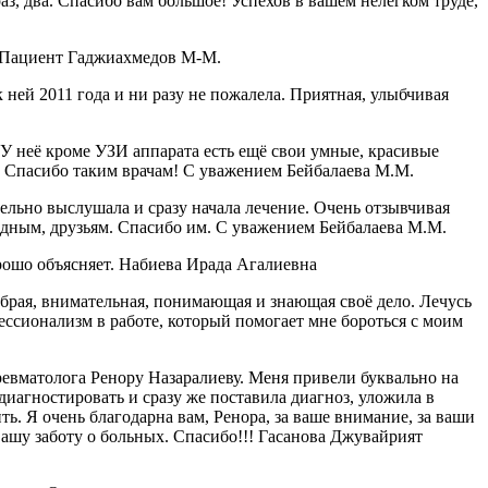
аз, два. Спасибо вам большое! Успехов в вашем нелегком труде,
! Пациент Гаджиахмедов М-М.
ней 2011 года и ни разу не пожалела. Приятная, улыбчивая
 неё кроме УЗИ аппарата есть ещё свои умные, красивые
я. Спасибо таким врачам! С уважением Бейбалаева М.М.
ельно выслушала и сразу начала лечение. Очень отзывчивая
одным, друзьям. Спасибо им. С уважением Бейбалаева М.М.
рошо объясняет. Набиева Ирада Агалиевна
рая, внимательная, понимающая и знающая своё дело. Лечусь
ессионализм в работе, который помогает мне бороться с моим
ревматолога Ренору Назаралиеву. Меня привели буквально на
диагностировать и сразу же поставила диагноз, уложила в
ть. Я очень благодарна вам, Ренора, за ваше внимание, за ваши
вашу заботу о больных. Спасибо!!! Гасанова Джувайрият