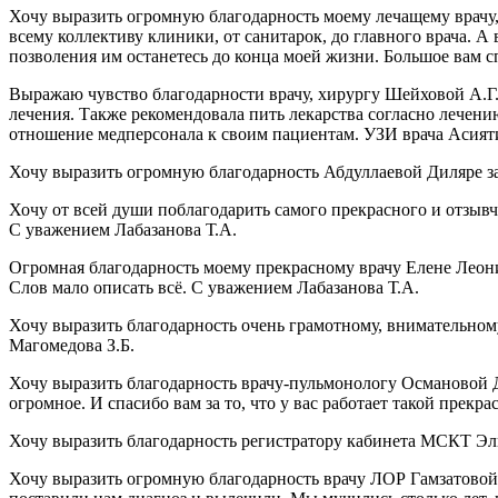
Хочу выразить огромную благодарность моему лечащему врачу
всему коллективу клиники, от санитарок, до главного врача. 
позволения им останетесь до конца моей жизни. Большое вам 
Выражаю чувство благодарности врачу, хирургу Шейховой А.Г. 
лечения. Также рекомендовала пить лекарства согласно лечен
отношение медперсонала к своим пациентам. УЗИ врача Асият
Хочу выразить огромную благодарность Абдуллаевой Диляре за
Хочу от всей души поблагодарить самого прекрасного и отзыв
С уважением Лабазанова Т.А.
Огромная благодарность моему прекрасному врачу Елене Леонид
Слов мало описать всё. С уважением Лабазанова Т.А.
Хочу выразить благодарность очень грамотному, внимательному
Магомедова З.Б.
Хочу выразить благодарность врачу-пульмонологу Османовой 
огромное. И спасибо вам за то, что у вас работает такой пре
Хочу выразить благодарность регистратору кабинета МСКТ Эл
Хочу выразить огромную благодарность врачу ЛОР Гамзатовой 