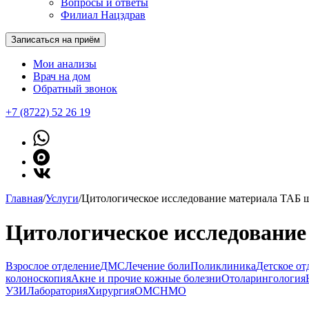
Вопросы и ответы
Филиал Нацздрав
Записаться на приём
Мои анализы
Врач на дом
Обратный звонок
+7 (8722) 52 26 19
Главная
/
Услуги
/
Цитологическое исследование материала ТАБ 
Цитологическое исследовани
Взрослое отделение
ДМС
Лечение боли
Поликлиника
Детское от
колоноскопия
Акне и прочие кожные болезни
Отоларингология
УЗИ
Лаборатория
Хирургия
ОМС
НМО