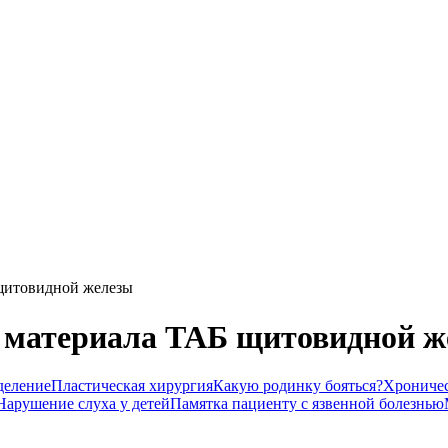
щитовидной железы
е материала ТАБ щитовидной ж
деление
Пластическая хирургия
Какую родинку бояться?
Хроничес
Нарушение слуха у детей
Памятка пациенту с язвенной болезнью