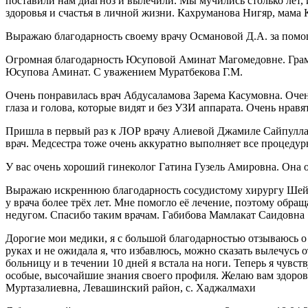
поставили нам диагноз и вылечили. Мы мучились столько лет, и
здоровья и счастья в личной жизни. Кахруманова Нигяр, мама
Выражаю благодарность своему врачу Османовой Д.А. за пом
Огромная благодарность Юсуповой Аминат Магомедовне. Грамотн
Юсупова Аминат. С уважением Муратбекова Г.М.
Очень понравилась врач Абдусаламова Зарема Касумовна. Оче
глаза и голова, которые видят и без УЗИ аппарата. Очень нра
Пришла в первый раз к ЛОР врачу Алиевой Джамиле Сайпуллахо
врач. Медсестра тоже очень аккуратно выполняет все процеду
У вас очень хороший гинеколог Гатина Гузель Амировна. Она 
Выражаю искреннюю благодарность сосудистому хирургу Шейх
у врача более трёх лет. Мне помогло её лечение, поэтому обр
недугом. Спасибо таким врачам. Габибова Мамлакат Саидовна
Дорогие мои медики, я с большой благодарностью отзываюсь о
руках и не ожидала я, что избавлюсь, можно сказать вылечусь 
больницу и в течении 10 дней я встала на ноги. Теперь я чувст
особые, высочайшие знания своего профиля. Желаю вам здоровь
Муртазалиевна, Левашинский район, с. Хаджалмахи