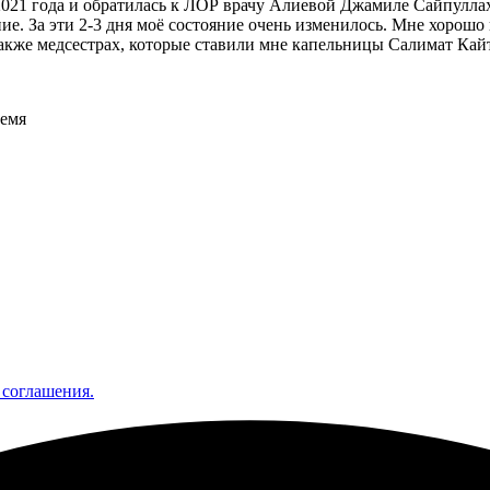
021 года и обратилась к ЛОР врачу Алиевой Джамиле Сайпуллахо
чение. За эти 2-3 дня моё состояние очень изменилось. Мне хоро
также медсестрах, которые ставили мне капельницы Салимат Кай
ремя
 соглашения.