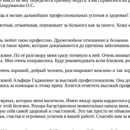
 никто не мог определить причину недуга, а вы справились на р
 Кахруманова О.С.
ощь и желаю дальнейших профессиональных успехов и здоровье
ая, отзывчивая, переживает за больного как за своего. Хожу к 
нь любит свою профессию. Дружелюбное отношение к больным. У
вятся такие врачи, которые докапываются до причины заболевани
вне. По её разговору меня сразу потянуло к ней. Очень внимат
ры. Мне очень понравилось. Буду рекомендовать всем близким, р
очень хороший, добрый человек, разговаривает вежливо и так хо
овой Альфире Гаджиевне за высокий профессионализм. Она доб
ащаюсь за помощью к этому врачу. Хочется отметить высокий проф
 врачах, которые меня вылечили. Имею ввиду врача кардиолога-
от этой болезни. Ренора Багаутдиновна моментально начала меня 
вую себя самой здоровой и счастливой. Это так просто не объясни
я, счастья и огромных успехов в вашей работе. Спасибо вам за 