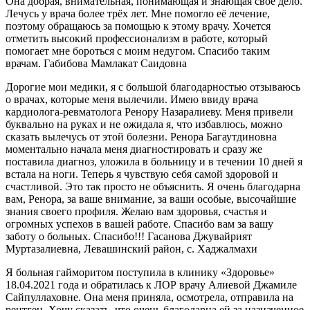
Она добрая, внимательная, понимающая и знающая своё дело.
Лечусь у врача более трёх лет. Мне помогло её лечение,
поэтому обращаюсь за помощью к этому врачу. Хочется
отметить высокий профессионализм в работе, который
помогает мне бороться с моим недугом. Спасибо таким
врачам. Габибова Мамлакат Саидовна
Дорогие мои медики, я с большой благодарностью отзываюсь
о врачах, которые меня вылечили. Имею ввиду врача
кардиолога-ревматолога Ренору Назаралиеву. Меня привели
буквально на руках и не ожидала я, что избавлюсь, можно
сказать вылечусь от этой болезни. Ренора Багаутдиновна
моментально начала меня диагностировать и сразу же
поставила диагноз, уложила в больницу и в течении 10 дней я
встала на ноги. Теперь я чувствую себя самой здоровой и
счастливой. Это так просто не объяснить. Я очень благодарна
вам, Ренора, за ваше внимание, за ваши особые, высочайшие
знания своего профиля. Желаю вам здоровья, счастья и
огромных успехов в вашей работе. Спасибо вам за вашу
заботу о больных. Спасибо!!! Гасанова Джувайрият
Муртазалиевна, Левашинский район, с. Хаджалмахи
Я больная гайморитом поступила в клинику «Здоровье»
18.04.2021 года и обратилась к ЛОР врачу Алиевой Джамиле
Сайпуллаховне. Она меня приняла, осмотрела, отправила на
рентген. Хочу сказать, что очень благодарна ей за назначенное