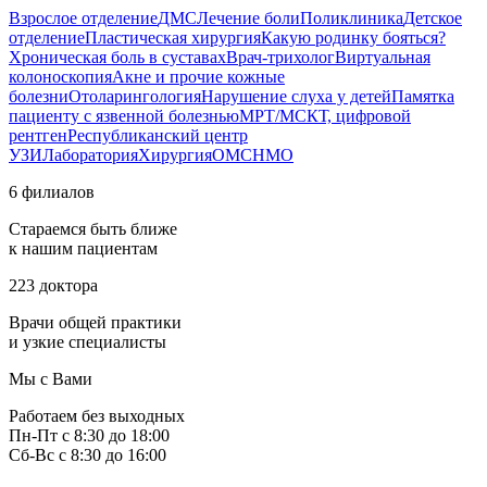
Взрослое отделение
ДМС
Лечение боли
Поликлиника
Детское
отделение
Пластическая хирургия
Какую родинку бояться?
Хроническая боль в суставах
Врач-трихолог
Виртуальная
колоноскопия
Акне и прочие кожные
болезни
Отоларингология
Нарушение слуха у детей
Памятка
пациенту с язвенной болезнью
МРТ/МСКТ, цифровой
рентген
Республиканский центр
УЗИ
Лаборатория
Хирургия
ОМС
НМО
6 филиалов
Стараемся быть ближе
к нашим пациентам
223 доктора
Врачи общей практики
и узкие специалисты
Мы с Вами
Работаем без выходных
Пн-Пт с 8:30 до 18:00
Сб-Вс с 8:30 до 16:00