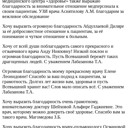
медицинского центра «Здоровье» также выражаю
благодарность за внимательное отношение медперсонала к
своим пациентам. УЗИ врача Асиятилову А.М. благодарим за
вежливое обследование
Хочу выразить огромную благодарность Абдуллаевой Диляре
за её добросовестное отношение к пациентам, за её
понимание и чуткое отношение к больным.
Хочу от всей души поблагодарить самого прекрасного и
отзывчивого врача Аиду Ниязовну! Низкий поклон и
огромная благодарность. Пусть Всевышний бережёт таких
драгоценных людей. С уважением Лабазанова Т.А.
Огромная благодарность моему прекрасному врачу Елене
Леонидовне! Спасибо за ваш подход к пациентам, за
грамотность. Долгих лет жизни вам, здоровья и пусть
Всевышний хранит вас! Слов мало описать всё. С уважением
Лабазанова Т.А.
Хочу выразить благодарность очень грамотному,
внимательному доктору Шейховой Альфире Гаджиевне. Это
врач, которому можно доверить своё здоровье. Спасибо вам за
такого врача. Магомедова З.Б.
Хочу выразить благодарность врачу-пульмонологу Османовой