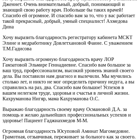
Дженнет. Очень внимательный, добрый, понимающий и
знающий свою работу врач. Побольше бы таких врачей!
Спасибо ей огромное. И спасибо вам за то, что у вас работает
такой прекрасный, добрый, умный специалист! Ахмедова
Дина
Хочу выразить благодарность регистратору кабинета МСКТ
Элине и медработнику Довлетхановой Фаине. С уважением
Т.М.Гадисова
Хочу выразить огромную благодарность врачу ЛОР
Гамзатовой Эльмире Геннадиевне. Спасибо вам большое за
ваш труд, профессионализм, высокий уровень знаний своего
дела. Вы поставили нам диагноз и вылечили. Мы мучились
столько лет, и никто не мог определить причину недуга, а вы
справились на раз, два. Спасибо вам большое! Успехов в
вашем нелегком труде, здоровья и счастья в личной жизни.
Кахруманова Нигяр, мама Кахруманова О.С.
Выражаю благодарность своему врачу Османовой Д.А. за
помощь и желаю дальнейших профессиональных успехов и
здоровье! Пациент Гаджиахмедов М-М.
Огромная благодарность Юсуповой Аминат Магомедовне.
Грамотная, отзывчивая, переживает за больного как за своего.