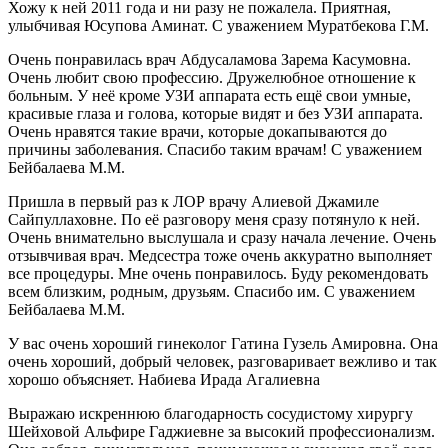
Хожу к ней 2011 года и ни разу не пожалела. Приятная,
улыбчивая Юсупова Аминат. С уважением Муратбекова Г.М.
Очень понравилась врач Абдусаламова Зарема Касумовна.
Очень любит свою профессию. Дружелюбное отношение к
больным. У неё кроме УЗИ аппарата есть ещё свои умные,
красивые глаза и голова, которые видят и без УЗИ аппарата.
Очень нравятся такие врачи, которые докапываются до
причины заболевания. Спасибо таким врачам! С уважением
Бейбалаева М.М.
Пришла в первый раз к ЛОР врачу Алиевой Джамиле
Сайпуллаховне. По её разговору меня сразу потянуло к ней.
Очень внимательно выслушала и сразу начала лечение. Очень
отзывчивая врач. Медсестра тоже очень аккуратно выполняет
все процедуры. Мне очень понравилось. Буду рекомендовать
всем близким, родным, друзьям. Спасибо им. С уважением
Бейбалаева М.М.
У вас очень хороший гинеколог Гатина Гузель Амировна. Она
очень хороший, добрый человек, разговаривает вежливо и так
хорошо объясняет. Набиева Ирада Агалиевна
Выражаю искреннюю благодарность сосудистому хирургу
Шейховой Альфире Гаджиевне за высокий профессионализм.