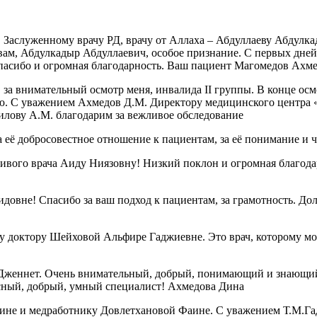
, Заслуженному врачу РД, врачу от Аллаха – Абдуллаеву Абдул
А вам, Абдулкадыр Абдуллаевич, особое признание. С первых дне
спасибо и огромная благодарность. Ваш пациент Магомедов Ахм
за внимательный осмотр меня, инвалида II группы. В конце осмо
ию. С уважением Ахмедов Д.М. Директору медицинского центра 
илову А.М. благодарим за вежливое обследование
 её добросовестное отношение к пациентам, за её понимание и 
чивого врача Аиду Ниязовну! Низкий поклон и огромная благод
овне! Спасибо за ваш подход к пациентам, за грамотность. Дол
 доктору Шейховой Альфире Гаджиевне. Это врач, которому можн
Дженнет. Очень внимательный, добрый, понимающий и знающий 
красный, добрый, умный специалист! Ахмедова Дина
ине и медработнику Довлетхановой Фаине. С уважением Т.М.Га