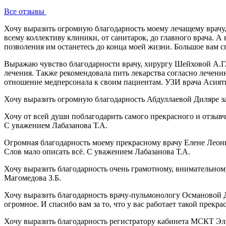
Все отзывы
Хочу выразить огромную благодарность моему лечащему врачу
всему коллективу клиники, от санитарок, до главного врача. 
позволения им останетесь до конца моей жизни. Большое вам 
Выражаю чувство благодарности врачу, хирургу Шейховой А.Г. 
лечения. Также рекомендовала пить лекарства согласно лечен
отношение медперсонала к своим пациентам. УЗИ врача Асият
Хочу выразить огромную благодарность Абдуллаевой Диляре за
Хочу от всей души поблагодарить самого прекрасного и отзыв
С уважением Лабазанова Т.А.
Огромная благодарность моему прекрасному врачу Елене Леонид
Слов мало описать всё. С уважением Лабазанова Т.А.
Хочу выразить благодарность очень грамотному, внимательному
Магомедова З.Б.
Хочу выразить благодарность врачу-пульмонологу Османовой 
огромное. И спасибо вам за то, что у вас работает такой пре
Хочу выразить благодарность регистратору кабинета МСКТ Эл