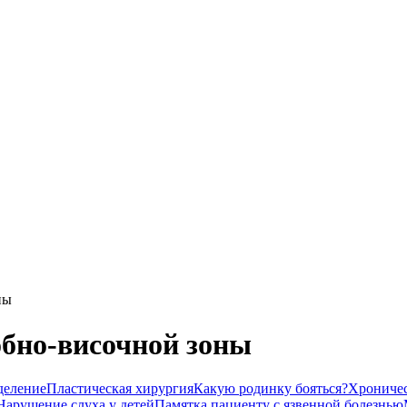
ны
бно-височной зоны
деление
Пластическая хирургия
Какую родинку бояться?
Хроничес
Нарушение слуха у детей
Памятка пациенту с язвенной болезнью