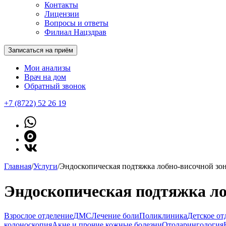
Контакты
Лицензии
Вопросы и ответы
Филиал Нацздрав
Записаться на приём
Мои анализы
Врач на дом
Обратный звонок
+7 (8722) 52 26 19
Главная
/
Услуги
/
Эндоскопическая подтяжка лобно-височной зо
Эндоскопическая подтяжка ло
Взрослое отделение
ДМС
Лечение боли
Поликлиника
Детское от
колоноскопия
Акне и прочие кожные болезни
Отоларингология