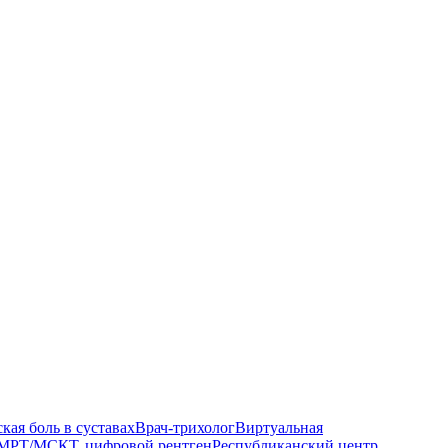
кая боль в суставах
Врач-трихолог
Виртуальная
МРТ/МСКТ, цифровой рентген
Республиканский центр