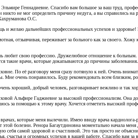
Эльмире Геннадиевне. Спасибо вам большое за ваш труд, профе
 никто не мог определить причину недуга, а вы справились на р
 Кахруманова О.С.
ощь и желаю дальнейших профессиональных успехов и здоровье
ая, отзывчивая, переживает за больного как за своего. Хожу к 
нь любит свою профессию. Дружелюбное отношение к больным. У
вятся такие врачи, которые докапываются до причины заболевани
вне. По её разговору меня сразу потянуло к ней. Очень внимат
ры. Мне очень понравилось. Буду рекомендовать всем близким, р
очень хороший, добрый человек, разговаривает вежливо и так хо
овой Альфире Гаджиевне за высокий профессионализм. Она доб
ащаюсь за помощью к этому врачу. Хочется отметить высокий проф
 врачах, которые меня вылечили. Имею ввиду врача кардиолога-
от этой болезни. Ренора Багаутдиновна моментально начала меня 
вую себя самой здоровой и счастливой. Это так просто не объясни
я, счастья и огромных успехов в вашей работе. Спасибо вам за 