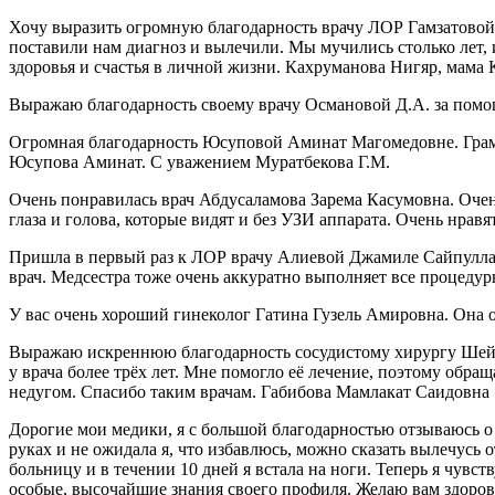
Хочу выразить огромную благодарность врачу ЛОР Гамзатовой 
поставили нам диагноз и вылечили. Мы мучились столько лет, и
здоровья и счастья в личной жизни. Кахруманова Нигяр, мама
Выражаю благодарность своему врачу Османовой Д.А. за пом
Огромная благодарность Юсуповой Аминат Магомедовне. Грамотн
Юсупова Аминат. С уважением Муратбекова Г.М.
Очень понравилась врач Абдусаламова Зарема Касумовна. Оче
глаза и голова, которые видят и без УЗИ аппарата. Очень нра
Пришла в первый раз к ЛОР врачу Алиевой Джамиле Сайпуллахо
врач. Медсестра тоже очень аккуратно выполняет все процеду
У вас очень хороший гинеколог Гатина Гузель Амировна. Она 
Выражаю искреннюю благодарность сосудистому хирургу Шейх
у врача более трёх лет. Мне помогло её лечение, поэтому обр
недугом. Спасибо таким врачам. Габибова Мамлакат Саидовна
Дорогие мои медики, я с большой благодарностью отзываюсь о
руках и не ожидала я, что избавлюсь, можно сказать вылечусь 
больницу и в течении 10 дней я встала на ноги. Теперь я чувст
особые, высочайшие знания своего профиля. Желаю вам здоровь