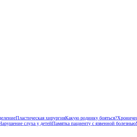
деление
Пластическая хирургия
Какую родинку бояться?
Хроничес
Нарушение слуха у детей
Памятка пациенту с язвенной болезнью