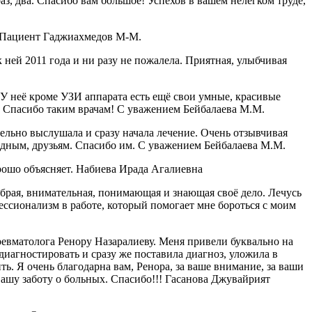
аз, два. Спасибо вам большое! Успехов в вашем нелегком труде,
! Пациент Гаджиахмедов М-М.
ней 2011 года и ни разу не пожалела. Приятная, улыбчивая
 неё кроме УЗИ аппарата есть ещё свои умные, красивые
я. Спасибо таким врачам! С уважением Бейбалаева М.М.
ельно выслушала и сразу начала лечение. Очень отзывчивая
одным, друзьям. Спасибо им. С уважением Бейбалаева М.М.
рошо объясняет. Набиева Ирада Агалиевна
рая, внимательная, понимающая и знающая своё дело. Лечусь
ессионализм в работе, который помогает мне бороться с моим
ревматолога Ренору Назаралиеву. Меня привели буквально на
диагностировать и сразу же поставила диагноз, уложила в
ть. Я очень благодарна вам, Ренора, за ваше внимание, за ваши
вашу заботу о больных. Спасибо!!! Гасанова Джувайрият