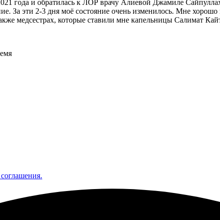
021 года и обратилась к ЛОР врачу Алиевой Джамиле Сайпуллахо
чение. За эти 2-3 дня моё состояние очень изменилось. Мне хоро
также медсестрах, которые ставили мне капельницы Салимат Кай
ремя
 соглашения.