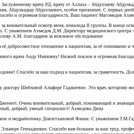
, Заслуженному врачу РД, врачу от Аллаха – Абдуллаеву Абдул
А вам, Абдулкадыр Абдуллаевич, особое признание. С первых дне
спасибо и огромная благодарность. Ваш пациент Магомедов Ахм
за внимательный осмотр меня, инвалида II группы. В конце осмо
ию. С уважением Ахмедов Д.М. Директору медицинского центра 
илову А.М. благодарим за вежливое обследование
 её добросовестное отношение к пациентам, за её понимание и 
чивого врача Аиду Ниязовну! Низкий поклон и огромная благод
овне! Спасибо за ваш подход к пациентам, за грамотность. Дол
 доктору Шейховой Альфире Гаджиевне. Это врач, которому можн
Дженнет. Очень внимательный, добрый, понимающий и знающий 
красный, добрый, умный специалист! Ахмедова Дина
ине и медработнику Довлетхановой Фаине. С уважением Т.М.Га
Эльмире Геннадиевне. Спасибо вам большое за ваш труд, профе