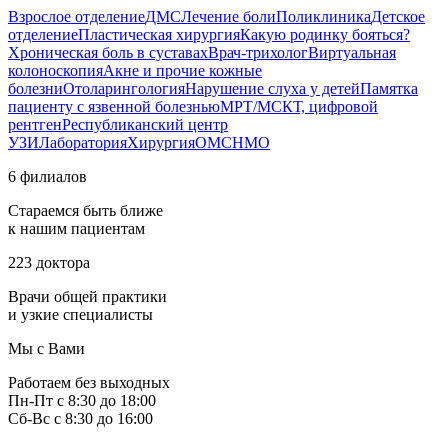
Взрослое отделение
ДМС
Лечение боли
Поликлиника
Детское
отделение
Пластическая хирургия
Какую родинку бояться?
Хроническая боль в суставах
Врач-трихолог
Виртуальная
колоноскопия
Акне и прочие кожные
болезни
Отоларингология
Нарушение слуха у детей
Памятка
пациенту с язвенной болезнью
МРТ/МСКТ, цифровой
рентген
Республиканский центр
УЗИ
Лаборатория
Хирургия
ОМС
НМО
6 филиалов
Стараемся быть ближе
к нашим пациентам
223 доктора
Врачи общей практики
и узкие специалисты
Мы с Вами
Работаем без выходных
Пн-Пт с 8:30 до 18:00
Сб-Вс с 8:30 до 16:00