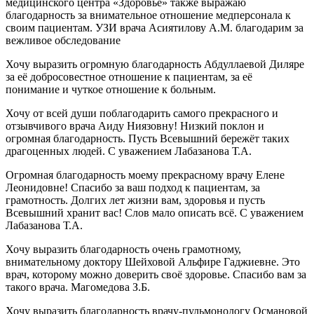
медицинского центра «Здоровье» также выражаю
благодарность за внимательное отношение медперсонала к
своим пациентам. УЗИ врача Асиятилову А.М. благодарим за
вежливое обследование
Хочу выразить огромную благодарность Абдуллаевой Диляре
за её добросовестное отношение к пациентам, за её
понимание и чуткое отношение к больным.
Хочу от всей души поблагодарить самого прекрасного и
отзывчивого врача Аиду Ниязовну! Низкий поклон и
огромная благодарность. Пусть Всевышний бережёт таких
драгоценных людей. С уважением Лабазанова Т.А.
Огромная благодарность моему прекрасному врачу Елене
Леонидовне! Спасибо за ваш подход к пациентам, за
грамотность. Долгих лет жизни вам, здоровья и пусть
Всевышний хранит вас! Слов мало описать всё. С уважением
Лабазанова Т.А.
Хочу выразить благодарность очень грамотному,
внимательному доктору Шейховой Альфире Гаджиевне. Это
врач, которому можно доверить своё здоровье. Спасибо вам за
такого врача. Магомедова З.Б.
Хочу выразить благодарность врачу-пульмонологу Османовой