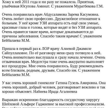
Хожу к ней 2011 года и ни разу не пожалела. Приятная,
улыбчивая Юсупова Аминат. С уважением Муратбекова Г.М.
Очень понравилась врач Абдусаламова Зарема Касумовна.
Очень любит свою профессию. Дружелюбное отношение к
больным. У неё кроме УЗИ аппарата есть ещё свои умные,
красивые глаза и голова, которые видят и без УЗИ аппарата.
Очень нравятся такие врачи, которые докапываются до
причины заболевания. Спасибо таким врачам! С уважением
Бейбалаева М.М.
Пришла в первый раз к ЛОР врачу Алиевой Джамиле
Сайпуллаховне. По её разговору меня сразу потянуло к ней.
Очень внимательно выслушала и сразу начала лечение. Очень
отзывчивая врач. Медсестра тоже очень аккуратно выполняет
все процедуры. Мне очень понравилось. Буду рекомендовать
всем близким, родным, друзьям. Спасибо им. С уважением
Бейбалаева М.М.
У вас очень хороший гинеколог Гатина Гузель Амировна. Она
очень хороший, добрый человек, разговаривает вежливо и так
хорошо объясняет. Набиева Ирада Агалиевна
Выражаю искреннюю благодарность сосудистому хирургу
Шейховой Альфире Гаджиевне за высокий профессионализм.