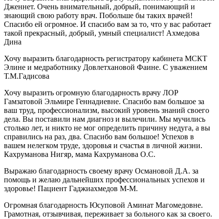
Дженнет. Очень внимательный, добрый, понимающий и
знающий свою работу врач. Побольше бы таких врачей!
Спасибо ей огромное. И спасибо вам за то, что у вас работает
такой прекрасный, добрый, умный специалист! Ахмедова
Дина
Хочу выразить благодарность регистратору кабинета МСКТ
Элине и медработнику Довлетхановой Фаине. С уважением
Т.М.Гадисова
Хочу выразить огромную благодарность врачу ЛОР
Гамзатовой Эльмире Геннадиевне. Спасибо вам большое за
ваш труд, профессионализм, высокий уровень знаний своего
дела. Вы поставили нам диагноз и вылечили. Мы мучились
столько лет, и никто не мог определить причину недуга, а вы
справились на раз, два. Спасибо вам большое! Успехов в
вашем нелегком труде, здоровья и счастья в личной жизни.
Кахруманова Нигяр, мама Кахруманова О.С.
Выражаю благодарность своему врачу Османовой Д.А. за
помощь и желаю дальнейших профессиональных успехов и
здоровье! Пациент Гаджиахмедов М-М.
Огромная благодарность Юсуповой Аминат Магомедовне.
Грамотная, отзывчивая, переживает за больного как за своего.