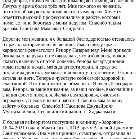
Она добрая, внимательная, понимающая и знающая своё дело.
Лечусь у врача более трёх лет. Мне помогло её лечение,
поэтому обращаюсь за помощью к этому врачу. Хочется
отметить высокий профессионализм в работе, который
помогает мне бороться с моим недугом. Спасибо таким
врачам. Габибова Мамлакат Саидовна
Дорогие мои медики, я с большой благодарностью отзываюсь
о врачах, которые меня вылечили. Имею ввиду врача
кардиолога-ревматолога Ренору Назаралиеву. Меня привели
буквально на руках и не ожидала я, что избавлюсь, можно
сказать вылечусь от этой болезни. Ренора Багаутдиновна
моментально начала меня диагностировать и сразу же
поставила диагноз, уложила в больницу и в течении 10 дней я
встала на ноги. Теперь я чувствую себя самой здоровой и
счастливой. Это так просто не объяснить. Я очень благодарна
вам, Ренора, за ваше внимание, за ваши особые, высочайшие
знания своего профиля. Желаю вам здоровья, счастья и
огромных успехов в вашей работе. Спасибо вам за вашу
заботу о больных. Спасибо!!! Гасанова Джувайрият
Муртазалиевна, Левашинский район, с. Хаджалмахи
Я больная гайморитом поступила в клинику «Здоровье»
18.04.2021 года и обратилась к ЛОР врачу Алиевой Джамиле
Сайпуллаховне. Она меня приняла, осмотрела, отправила на
рентген. Хочу сказать, что очень благодарна ей за назначенное