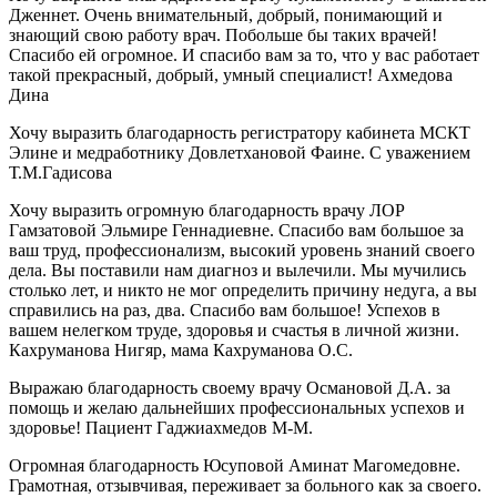
Дженнет. Очень внимательный, добрый, понимающий и
знающий свою работу врач. Побольше бы таких врачей!
Спасибо ей огромное. И спасибо вам за то, что у вас работает
такой прекрасный, добрый, умный специалист! Ахмедова
Дина
Хочу выразить благодарность регистратору кабинета МСКТ
Элине и медработнику Довлетхановой Фаине. С уважением
Т.М.Гадисова
Хочу выразить огромную благодарность врачу ЛОР
Гамзатовой Эльмире Геннадиевне. Спасибо вам большое за
ваш труд, профессионализм, высокий уровень знаний своего
дела. Вы поставили нам диагноз и вылечили. Мы мучились
столько лет, и никто не мог определить причину недуга, а вы
справились на раз, два. Спасибо вам большое! Успехов в
вашем нелегком труде, здоровья и счастья в личной жизни.
Кахруманова Нигяр, мама Кахруманова О.С.
Выражаю благодарность своему врачу Османовой Д.А. за
помощь и желаю дальнейших профессиональных успехов и
здоровье! Пациент Гаджиахмедов М-М.
Огромная благодарность Юсуповой Аминат Магомедовне.
Грамотная, отзывчивая, переживает за больного как за своего.