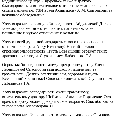
медицинского центра «Здоровье» также выражаю
благодарность за внимательное отношение медперсонала к
своим пациентам. УЗИ врача Асиятилову А.М. благодарим за
вежливое обследование
Хочу выразить огромную благодарность Абдуллаевой Диляре
за её добросовестное отношение к пациентам, за её
понимание и чуткое отношение к больным.
Хочу от всей души поблагодарить самого прекрасного и
отзывчивого врача Аиду Ниязовну! Низкий поклон и
огромная благодарность. Пусть Всевышний бережёт таких
драгоценных людей. С уважением Лабазанова Т.А.
Огромная благодарность моему прекрасному врачу Елене
Леонидовне! Спасибо за ваш подход к пациентам, за
грамотность. Долгих лет жизни вам, здоровья и пусть
Всевышний хранит вас! Слов мало описать всё. С уважением
Лабазанова Т.А.
Хочу выразить благодарность очень грамотному,
внимательному доктору Шейховой Альфире Гаджиевне. Это
врач, которому можно доверить своё здоровье. Спасибо вам за
такого врача. Магомедова З.Б.
Хочу выразить благодарность врачу-пульмонологу Османовой