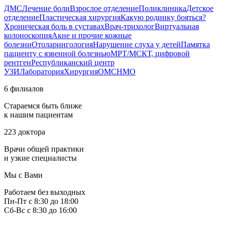
ДМС
Лечение боли
Взрослое отделение
Поликлиника
Детское
отделение
Пластическая хирургия
Какую родинку бояться?
Хроническая боль в суставах
Врач-трихолог
Виртуальная
колоноскопия
Акне и прочие кожные
болезни
Отоларингология
Нарушение слуха у детей
Памятка
пациенту с язвенной болезнью
МРТ/МСКТ, цифровой
рентген
Республиканский центр
УЗИ
Лаборатория
Хирургия
ОМС
НМО
6 филиалов
Стараемся быть ближе
к нашим пациентам
223 доктора
Врачи общей практики
и узкие специалисты
Мы с Вами
Работаем без выходных
Пн-Пт с 8:30 до 18:00
Сб-Вс с 8:30 до 16:00