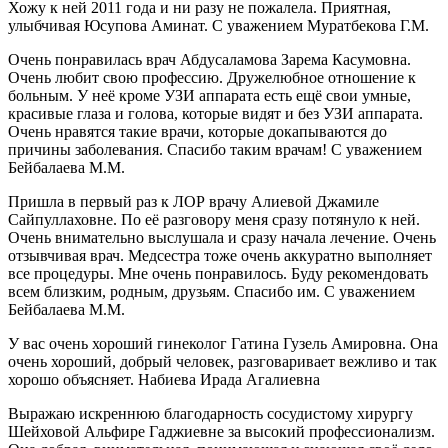
Хожу к ней 2011 года и ни разу не пожалела. Приятная,
улыбчивая Юсупова Аминат. С уважением Муратбекова Г.М.
Очень понравилась врач Абдусаламова Зарема Касумовна.
Очень любит свою профессию. Дружелюбное отношение к
больным. У неё кроме УЗИ аппарата есть ещё свои умные,
красивые глаза и голова, которые видят и без УЗИ аппарата.
Очень нравятся такие врачи, которые докапываются до
причины заболевания. Спасибо таким врачам! С уважением
Бейбалаева М.М.
Пришла в первый раз к ЛОР врачу Алиевой Джамиле
Сайпуллаховне. По её разговору меня сразу потянуло к ней.
Очень внимательно выслушала и сразу начала лечение. Очень
отзывчивая врач. Медсестра тоже очень аккуратно выполняет
все процедуры. Мне очень понравилось. Буду рекомендовать
всем близким, родным, друзьям. Спасибо им. С уважением
Бейбалаева М.М.
У вас очень хороший гинеколог Гатина Гузель Амировна. Она
очень хороший, добрый человек, разговаривает вежливо и так
хорошо объясняет. Набиева Ирада Агалиевна
Выражаю искреннюю благодарность сосудистому хирургу
Шейховой Альфире Гаджиевне за высокий профессионализм.