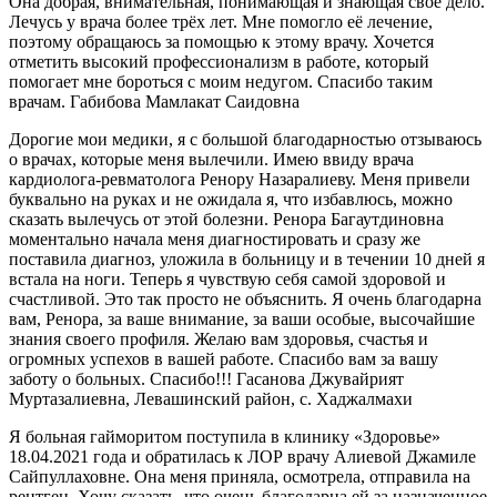
Она добрая, внимательная, понимающая и знающая своё дело.
Лечусь у врача более трёх лет. Мне помогло её лечение,
поэтому обращаюсь за помощью к этому врачу. Хочется
отметить высокий профессионализм в работе, который
помогает мне бороться с моим недугом. Спасибо таким
врачам. Габибова Мамлакат Саидовна
Дорогие мои медики, я с большой благодарностью отзываюсь
о врачах, которые меня вылечили. Имею ввиду врача
кардиолога-ревматолога Ренору Назаралиеву. Меня привели
буквально на руках и не ожидала я, что избавлюсь, можно
сказать вылечусь от этой болезни. Ренора Багаутдиновна
моментально начала меня диагностировать и сразу же
поставила диагноз, уложила в больницу и в течении 10 дней я
встала на ноги. Теперь я чувствую себя самой здоровой и
счастливой. Это так просто не объяснить. Я очень благодарна
вам, Ренора, за ваше внимание, за ваши особые, высочайшие
знания своего профиля. Желаю вам здоровья, счастья и
огромных успехов в вашей работе. Спасибо вам за вашу
заботу о больных. Спасибо!!! Гасанова Джувайрият
Муртазалиевна, Левашинский район, с. Хаджалмахи
Я больная гайморитом поступила в клинику «Здоровье»
18.04.2021 года и обратилась к ЛОР врачу Алиевой Джамиле
Сайпуллаховне. Она меня приняла, осмотрела, отправила на
рентген. Хочу сказать, что очень благодарна ей за назначенное