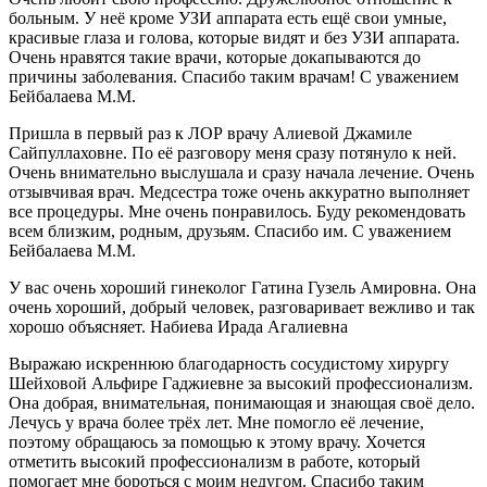
больным. У неё кроме УЗИ аппарата есть ещё свои умные,
красивые глаза и голова, которые видят и без УЗИ аппарата.
Очень нравятся такие врачи, которые докапываются до
причины заболевания. Спасибо таким врачам! С уважением
Бейбалаева М.М.
Пришла в первый раз к ЛОР врачу Алиевой Джамиле
Сайпуллаховне. По её разговору меня сразу потянуло к ней.
Очень внимательно выслушала и сразу начала лечение. Очень
отзывчивая врач. Медсестра тоже очень аккуратно выполняет
все процедуры. Мне очень понравилось. Буду рекомендовать
всем близким, родным, друзьям. Спасибо им. С уважением
Бейбалаева М.М.
У вас очень хороший гинеколог Гатина Гузель Амировна. Она
очень хороший, добрый человек, разговаривает вежливо и так
хорошо объясняет. Набиева Ирада Агалиевна
Выражаю искреннюю благодарность сосудистому хирургу
Шейховой Альфире Гаджиевне за высокий профессионализм.
Она добрая, внимательная, понимающая и знающая своё дело.
Лечусь у врача более трёх лет. Мне помогло её лечение,
поэтому обращаюсь за помощью к этому врачу. Хочется
отметить высокий профессионализм в работе, который
помогает мне бороться с моим недугом. Спасибо таким