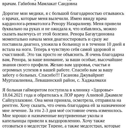
врачам. Габибова Мамлакат Саидовна
Дорогие мои медики, я с большой благодарностью отзываюсь
о врачах, которые меня вылечили. Имею ввиду врача
кардиолога-ревматолога Ренору Назаралиеву. Меня привели
буквально на руках и не ожидала я, что избавлюсь, можно
сказать вылечусь от этой болезни. Ренора Багаутдиновна
моментально начала меня диагностировать и сразу же
поставила диагноз, уложила в больницу и в течении 10 дней я
встала на ноги. Теперь я чувствую себя самой здоровой и
счастливой. Это так просто не объяснить. Я очень благодарна
вам, Ренора, за ваше внимание, за ваши особые, высочайшие
знания своего профиля. Желаю вам здоровья, счастья и
огромных успехов в вашей работе. Спасибо вам за вашу
заботу о больных. Спасибо!!! Гасанова Джувайрият
Муртазалиевна, Левашинский район, с. Хаджалмахи
Я больная гайморитом поступила в клинику «Здоровье»
18.04.2021 года и обратилась к ЛОР врачу Алиевой Джамиле
Сайпуллаховне. Она меня приняла, осмотрела, отправила на
рентген. Хочу сказать, что очень благодарна ей за назначенное
мне лечение. За эти 2-3 дня моё состояние очень изменилось.
Мне хорошо и назначенные внутривенные уколы и
капельницы привели к выздоровлению. Хочу также
отозваться о медсестре Тирене, а также медсестрах, которые