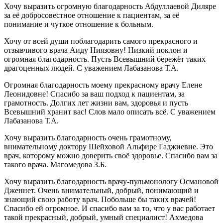
Хочу выразить огромную благодарность Абдуллаевой Диляре
за её добросовестное отношение к пациентам, за её
понимание и чуткое отношение к больным.
Хочу от всей души поблагодарить самого прекрасного и
отзывчивого врача Аиду Ниязовну! Низкий поклон и
огромная благодарность. Пусть Всевышний бережёт таких
драгоценных людей. С уважением Лабазанова Т.А.
Огромная благодарность моему прекрасному врачу Елене
Леонидовне! Спасибо за ваш подход к пациентам, за
грамотность. Долгих лет жизни вам, здоровья и пусть
Всевышний хранит вас! Слов мало описать всё. С уважением
Лабазанова Т.А.
Хочу выразить благодарность очень грамотному,
внимательному доктору Шейховой Альфире Гаджиевне. Это
врач, которому можно доверить своё здоровье. Спасибо вам за
такого врача. Магомедова З.Б.
Хочу выразить благодарность врачу-пульмонологу Османовой
Дженнет. Очень внимательный, добрый, понимающий и
знающий свою работу врач. Побольше бы таких врачей!
Спасибо ей огромное. И спасибо вам за то, что у вас работает
такой прекрасный, добрый, умный специалист! Ахмедова