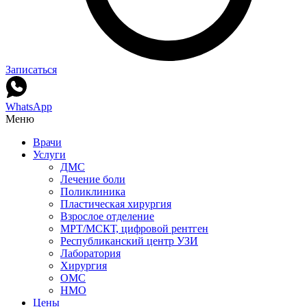
Записаться
WhatsApp
Меню
Врачи
Услуги
ДМС
Лечение боли
Поликлиника
Пластическая хирургия
Взрослое отделение
МРТ/МСКТ, цифровой рентген
Республиканский центр УЗИ
Лаборатория
Хирургия
ОМС
НМО
Цены