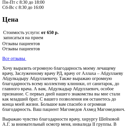
Пн-Пт с 8:30 до 18:00
Сб-Вс с 8:30 до 16:00
Цена
Стоимость услуги:
от 650 р.
записаться на прием
Отзывы пациентов
Отзывы пациентов
Все отзывы
Хочу выразить огромную благодарность моему лечащему
врачу, Заслуженному врачу РД, врачу от Аллаха – Абдуллаеву
Абдулкадыру Абдуллаевичу. Также выражаю огромную
благодарность всему коллективу клиники, от санитарок, до
главного врача. А вам, Абдулкадыр Абдуллаевич, особое
признание. С первых дней нашего знакомства вы мне стали
как младший брат. С вашего позволения им останетесь до
конца моей жизни. Большое вам спасибо и огромная
благодарность. Ваш пациент Магомедов Ахмед Магомедович.
Выражаю чувство благодарности врачу, хирургу Шейховой
А.Г. за внимательный осмотр меня, инвалида II группы. В