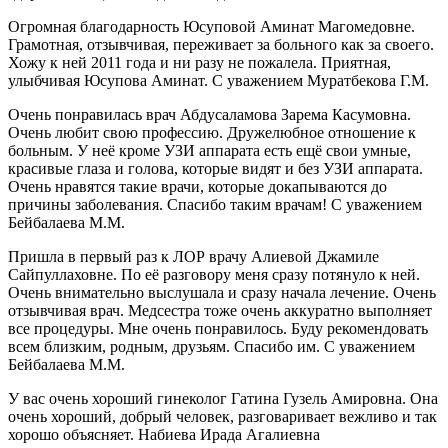
Огромная благодарность Юсуповой Аминат Магомедовне.
Грамотная, отзывчивая, переживает за больного как за своего.
Хожу к ней 2011 года и ни разу не пожалела. Приятная,
улыбчивая Юсупова Аминат. С уважением Муратбекова Г.М.
Очень понравилась врач Абдусаламова Зарема Касумовна.
Очень любит свою профессию. Дружелюбное отношение к
больным. У неё кроме УЗИ аппарата есть ещё свои умные,
красивые глаза и голова, которые видят и без УЗИ аппарата.
Очень нравятся такие врачи, которые докапываются до
причины заболевания. Спасибо таким врачам! С уважением
Бейбалаева М.М.
Пришла в первый раз к ЛОР врачу Алиевой Джамиле
Сайпуллаховне. По её разговору меня сразу потянуло к ней.
Очень внимательно выслушала и сразу начала лечение. Очень
отзывчивая врач. Медсестра тоже очень аккуратно выполняет
все процедуры. Мне очень понравилось. Буду рекомендовать
всем близким, родным, друзьям. Спасибо им. С уважением
Бейбалаева М.М.
У вас очень хороший гинеколог Гатина Гузель Амировна. Она
очень хороший, добрый человек, разговаривает вежливо и так
хорошо объясняет. Набиева Ирада Агалиевна