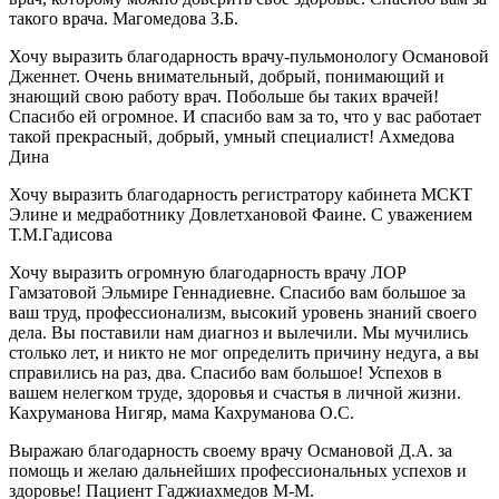
такого врача. Магомедова З.Б.
Хочу выразить благодарность врачу-пульмонологу Османовой
Дженнет. Очень внимательный, добрый, понимающий и
знающий свою работу врач. Побольше бы таких врачей!
Спасибо ей огромное. И спасибо вам за то, что у вас работает
такой прекрасный, добрый, умный специалист! Ахмедова
Дина
Хочу выразить благодарность регистратору кабинета МСКТ
Элине и медработнику Довлетхановой Фаине. С уважением
Т.М.Гадисова
Хочу выразить огромную благодарность врачу ЛОР
Гамзатовой Эльмире Геннадиевне. Спасибо вам большое за
ваш труд, профессионализм, высокий уровень знаний своего
дела. Вы поставили нам диагноз и вылечили. Мы мучились
столько лет, и никто не мог определить причину недуга, а вы
справились на раз, два. Спасибо вам большое! Успехов в
вашем нелегком труде, здоровья и счастья в личной жизни.
Кахруманова Нигяр, мама Кахруманова О.С.
Выражаю благодарность своему врачу Османовой Д.А. за
помощь и желаю дальнейших профессиональных успехов и
здоровье! Пациент Гаджиахмедов М-М.