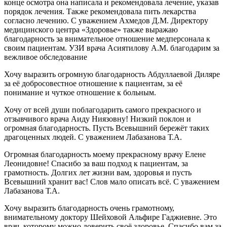
конце осмотра она написала и рекомендовала лечение, указав
порядок лечения. Также рекомендовала пить лекарства
согласно лечению. С уважением Ахмедов Д.М. Директору
медицинского центра «Здоровье» также выражаю
благодарность за внимательное отношение медперсонала к
своим пациентам. УЗИ врача Асиятилову А.М. благодарим за
вежливое обследование
Хочу выразить огромную благодарность Абдуллаевой Диляре
за её добросовестное отношение к пациентам, за её
понимание и чуткое отношение к больным.
Хочу от всей души поблагодарить самого прекрасного и
отзывчивого врача Аиду Ниязовну! Низкий поклон и
огромная благодарность. Пусть Всевышний бережёт таких
драгоценных людей. С уважением Лабазанова Т.А.
Огромная благодарность моему прекрасному врачу Елене
Леонидовне! Спасибо за ваш подход к пациентам, за
грамотность. Долгих лет жизни вам, здоровья и пусть
Всевышний хранит вас! Слов мало описать всё. С уважением
Лабазанова Т.А.
Хочу выразить благодарность очень грамотному,
внимательному доктору Шейховой Альфире Гаджиевне. Это
врач, которому можно доверить своё здоровье. Спасибо вам за