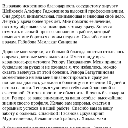
Выражаю искреннюю благодарность сосудистому хирургу
Шейховой Альфире Гаджиевне за высокий профессионализм.
Она добрая, внимательная, понимающая и знающая своё дело.
Лечусь у врача более трёх лет. Мне помогло её лечение,
поэтому обращаюсь за помощью к этому врачу. Хочется
отметить высокий профессионализм в работе, который
помогает мне бороться с моим недугом. Спасибо таким
врачам. Габибова Мамлакат Саидовна
Дорогие мои медики, я с большой благодарностью отзываюсь
о врачах, которые меня вылечили. Имею ввиду врача
кардиолога-ревматолога Ренору Назаралиеву. Меня привели
буквально на руках и не ожидала я, что избавлюсь, можно
сказать вылечусь от этой болезни. Ренора Багаутдиновна
моментально начала меня диагностировать и сразу же
поставила диагноз, уложила в больницу и в течении 10 дней я
встала на ноги. Теперь я чувствую себя самой здоровой и
счастливой. Это так просто не объяснить. Я очень благодарна
вам, Ренора, за ваше внимание, за ваши особые, высочайшие
знания своего профиля. Желаю вам здоровья, счастья и
огромных успехов в вашей работе. Спасибо вам за вашу
заботу о больных. Спасибо!!! Гасанова Джувайрият
Муртазалиевна, Левашинский район, с. Хаджалмахи