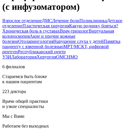
(с инфузоматором)
Взрослое отделение
ДМС
Лечение боли
Поликлиника
Детское
отделение
Пластическая хирургия
Какую родинку бояться?
Хроническая боль в суставах
Врач-трихолог
Виртуальная
колоноскопия
Акне и прочие кожные
болезни
Отоларингология
Нарушение слуха у детей
Памятка
пациенту с язвенной болезнью
МРТ/МСКТ, цифровой
рентген
Республиканский центр
УЗИ
Лаборатория
Хирургия
ОМС
НМО
6 филиалов
Стараемся быть ближе
к нашим пациентам
223 доктора
Врачи общей практики
и узкие специалисты
Мы с Вами
Работаем без выходных