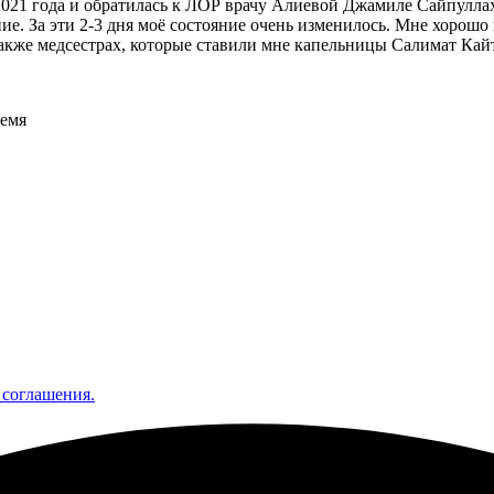
021 года и обратилась к ЛОР врачу Алиевой Джамиле Сайпуллахо
чение. За эти 2-3 дня моё состояние очень изменилось. Мне хоро
также медсестрах, которые ставили мне капельницы Салимат Кай
ремя
 соглашения.