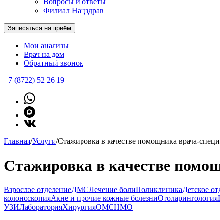
Вопросы и ответы
Филиал Нацздрав
Записаться на приём
Мои анализы
Врач на дом
Обратный звонок
+7 (8722) 52 26 19
Главная
/
Услуги
/
Стажировка в качестве помощника врача-специ
Стажировка в качестве помощ
Взрослое отделение
ДМС
Лечение боли
Поликлиника
Детское от
колоноскопия
Акне и прочие кожные болезни
Отоларингология
УЗИ
Лаборатория
Хирургия
ОМС
НМО