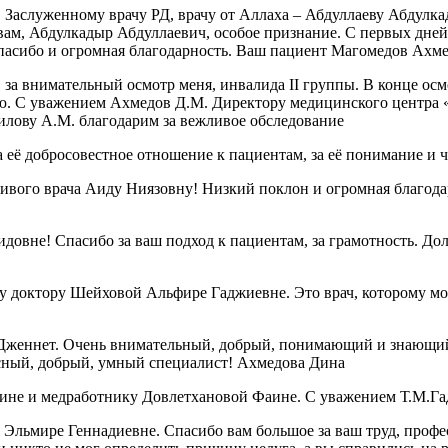
, Заслуженному врачу РД, врачу от Аллаха – Абдуллаеву Абдул
А вам, Абдулкадыр Абдуллаевич, особое признание. С первых дне
спасибо и огромная благодарность. Ваш пациент Магомедов Ахм
за внимательный осмотр меня, инвалида II группы. В конце осмо
ию. С уважением Ахмедов Д.М. Директору медицинского центра 
илову А.М. благодарим за вежливое обследование
 её добросовестное отношение к пациентам, за её понимание и 
чивого врача Аиду Ниязовну! Низкий поклон и огромная благод
овне! Спасибо за ваш подход к пациентам, за грамотность. Дол
 доктору Шейховой Альфире Гаджиевне. Это врач, которому можн
Дженнет. Очень внимательный, добрый, понимающий и знающий 
красный, добрый, умный специалист! Ахмедова Дина
ине и медработнику Довлетхановой Фаине. С уважением Т.М.Га
Эльмире Геннадиевне. Спасибо вам большое за ваш труд, профе