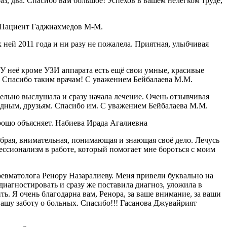
аз, два. Спасибо вам большое! Успехов в вашем нелегком труде,
! Пациент Гаджиахмедов М-М.
ней 2011 года и ни разу не пожалела. Приятная, улыбчивая
 неё кроме УЗИ аппарата есть ещё свои умные, красивые
я. Спасибо таким врачам! С уважением Бейбалаева М.М.
ельно выслушала и сразу начала лечение. Очень отзывчивая
одным, друзьям. Спасибо им. С уважением Бейбалаева М.М.
рошо объясняет. Набиева Ирада Агалиевна
рая, внимательная, понимающая и знающая своё дело. Лечусь
ессионализм в работе, который помогает мне бороться с моим
ревматолога Ренору Назаралиеву. Меня привели буквально на
диагностировать и сразу же поставила диагноз, уложила в
ть. Я очень благодарна вам, Ренора, за ваше внимание, за ваши
вашу заботу о больных. Спасибо!!! Гасанова Джувайрият