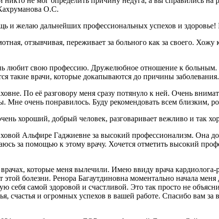
 никто не мог определить причину недуга, а вы справились на р
 Кахруманова О.С.
ощь и желаю дальнейших профессиональных успехов и здоровье
ая, отзывчивая, переживает за больного как за своего. Хожу к 
нь любит свою профессию. Дружелюбное отношение к больным. У
вятся такие врачи, которые докапываются до причины заболевани
вне. По её разговору меня сразу потянуло к ней. Очень внимат
ры. Мне очень понравилось. Буду рекомендовать всем близким, р
очень хороший, добрый человек, разговаривает вежливо и так хо
овой Альфире Гаджиевне за высокий профессионализм. Она доб
ащаюсь за помощью к этому врачу. Хочется отметить высокий проф
 врачах, которые меня вылечили. Имею ввиду врача кардиолога-
от этой болезни. Ренора Багаутдиновна моментально начала меня 
вую себя самой здоровой и счастливой. Это так просто не объясни
я, счастья и огромных успехов в вашей работе. Спасибо вам за 