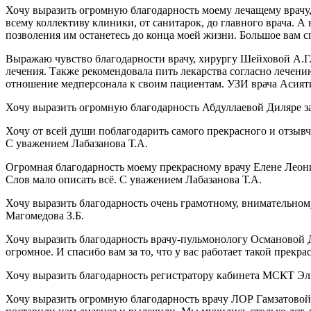
Хочу выразить огромную благодарность моему лечащему врачу
всему коллективу клиники, от санитарок, до главного врача. 
позволения им останетесь до конца моей жизни. Большое вам 
Выражаю чувство благодарности врачу, хирургу Шейховой А.Г. 
лечения. Также рекомендовала пить лекарства согласно лечен
отношение медперсонала к своим пациентам. УЗИ врача Асият
Хочу выразить огромную благодарность Абдуллаевой Диляре за
Хочу от всей души поблагодарить самого прекрасного и отзыв
С уважением Лабазанова Т.А.
Огромная благодарность моему прекрасному врачу Елене Леонид
Слов мало описать всё. С уважением Лабазанова Т.А.
Хочу выразить благодарность очень грамотному, внимательному
Магомедова З.Б.
Хочу выразить благодарность врачу-пульмонологу Османовой 
огромное. И спасибо вам за то, что у вас работает такой пре
Хочу выразить благодарность регистратору кабинета МСКТ Эл
Хочу выразить огромную благодарность врачу ЛОР Гамзатовой 