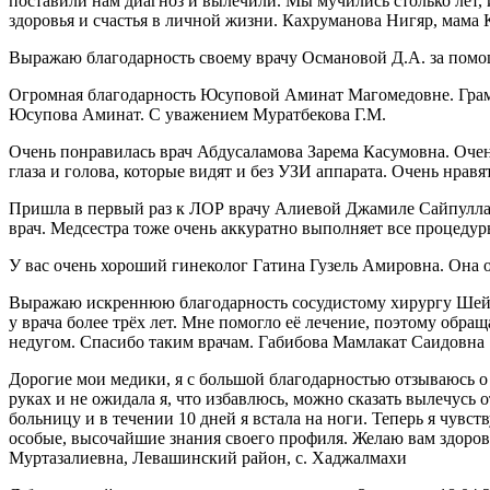
поставили нам диагноз и вылечили. Мы мучились столько лет, и
здоровья и счастья в личной жизни. Кахруманова Нигяр, мама
Выражаю благодарность своему врачу Османовой Д.А. за пом
Огромная благодарность Юсуповой Аминат Магомедовне. Грамотн
Юсупова Аминат. С уважением Муратбекова Г.М.
Очень понравилась врач Абдусаламова Зарема Касумовна. Оче
глаза и голова, которые видят и без УЗИ аппарата. Очень нра
Пришла в первый раз к ЛОР врачу Алиевой Джамиле Сайпуллахо
врач. Медсестра тоже очень аккуратно выполняет все процеду
У вас очень хороший гинеколог Гатина Гузель Амировна. Она 
Выражаю искреннюю благодарность сосудистому хирургу Шейх
у врача более трёх лет. Мне помогло её лечение, поэтому обр
недугом. Спасибо таким врачам. Габибова Мамлакат Саидовна
Дорогие мои медики, я с большой благодарностью отзываюсь о
руках и не ожидала я, что избавлюсь, можно сказать вылечусь 
больницу и в течении 10 дней я встала на ноги. Теперь я чувст
особые, высочайшие знания своего профиля. Желаю вам здоровь
Муртазалиевна, Левашинский район, с. Хаджалмахи