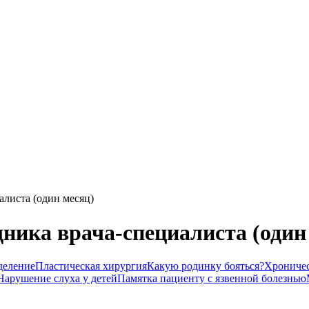
алиста (один месяц)
ника врача-специалиста (один
деление
Пластическая хирургия
Какую родинку бояться?
Хроничес
Нарушение слуха у детей
Памятка пациенту с язвенной болезнью