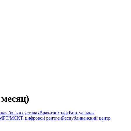
 месяц)
кая боль в суставах
Врач-трихолог
Виртуальная
МРТ/МСКТ, цифровой рентген
Республиканский центр