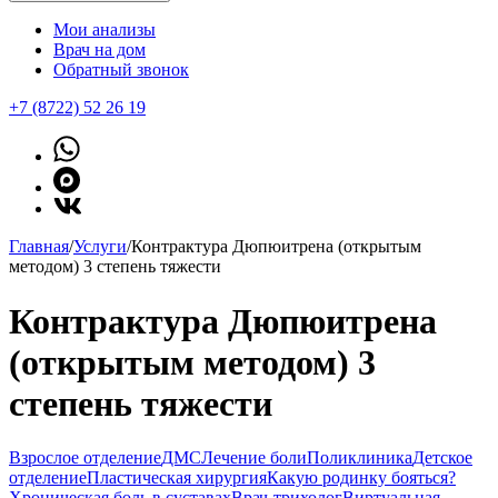
Мои анализы
Врач на дом
Обратный звонок
+7 (8722) 52 26 19
Главная
/
Услуги
/
Контрактура Дюпюитрена (открытым
методом) 3 степень тяжести
Контрактура Дюпюитрена
(открытым методом) 3
степень тяжести
Взрослое отделение
ДМС
Лечение боли
Поликлиника
Детское
отделение
Пластическая хирургия
Какую родинку бояться?
Хроническая боль в суставах
Врач-трихолог
Виртуальная