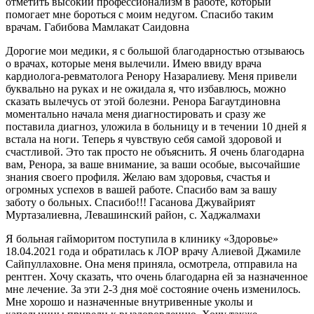
отметить высокий профессионализм в работе, который
помогает мне бороться с моим недугом. Спасибо таким
врачам. Габибова Мамлакат Саидовна
Дорогие мои медики, я с большой благодарностью отзываюсь
о врачах, которые меня вылечили. Имею ввиду врача
кардиолога-ревматолога Ренору Назаралиеву. Меня привели
буквально на руках и не ожидала я, что избавлюсь, можно
сказать вылечусь от этой болезни. Ренора Багаутдиновна
моментально начала меня диагностировать и сразу же
поставила диагноз, уложила в больницу и в течении 10 дней я
встала на ноги. Теперь я чувствую себя самой здоровой и
счастливой. Это так просто не объяснить. Я очень благодарна
вам, Ренора, за ваше внимание, за ваши особые, высочайшие
знания своего профиля. Желаю вам здоровья, счастья и
огромных успехов в вашей работе. Спасибо вам за вашу
заботу о больных. Спасибо!!! Гасанова Джувайрият
Муртазалиевна, Левашинский район, с. Хаджалмахи
Я больная гайморитом поступила в клинику «Здоровье»
18.04.2021 года и обратилась к ЛОР врачу Алиевой Джамиле
Сайпуллаховне. Она меня приняла, осмотрела, отправила на
рентген. Хочу сказать, что очень благодарна ей за назначенное
мне лечение. За эти 2-3 дня моё состояние очень изменилось.
Мне хорошо и назначенные внутривенные уколы и