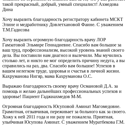
такой прекрасный, добрый, умный специалист! Ахмедова
Дина
Хочу выразить благодарность регистратору кабинета МСКТ
Элине и медработнику Довлетхановой Фаине. С уважением
Т.М.Гадисова
Хочу выразить огромную благодарность врачу ЛОР
Гамзатовой Эльмире Геннадиевне. Спасибо вам большое за
ваш труд, профессионализм, высокий уровень знаний своего
дела. Вы поставили нам диагноз и вылечили. Мы мучились
столько лет, и никто не мог определить причину недуга, а вы
справились на раз, два. Спасибо вам большое! Успехов в
вашем нелегком труде, здоровья и счастья в личной жизни.
Кахруманова Нигяр, мама Кахруманова О.С.
Выражаю благодарность своему врачу Османовой Д.А. за
помощь и желаю дальнейших профессиональных успехов и
здоровье! Пациент Гаджиахмедов М-М.
Огромная благодарность Юсуповой Аминат Магомедовне.
Грамотная, отзывчивая, переживает за больного как за своего.
Хожу к ней 2011 года и ни разу не пожалела. Приятная,
улыбчивая Юсупова Аминат. С уважением Муратбекова Г.М.