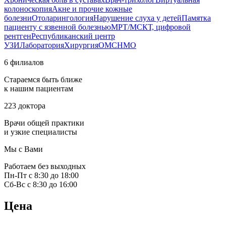
колоноскопия
Акне и прочие кожные
болезни
Отоларингология
Нарушение слуха у детей
Памятка
пациенту с язвенной болезнью
МРТ/МСКТ, цифровой
рентген
Республиканский центр
УЗИ
Лаборатория
Хирургия
ОМС
НМО
6 филиалов
Стараемся быть ближе
к нашим пациентам
223 доктора
Врачи общей практики
и узкие специалисты
Мы с Вами
Работаем без выходных
Пн-Пт с 8:30 до 18:00
Сб-Вс с 8:30 до 16:00
Цена