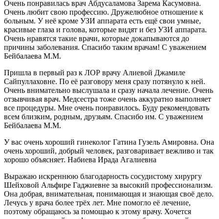
Очень понравилась врач Абдусаламова Зарема Касумовна.
Очень любит свою профессию. Дружелюбное отношение к
больным. У неё кроме УЗИ аппарата есть ещё свои умные,
красивые глаза и голова, которые видят и без УЗИ аппарата.
Очень нравятся такие врачи, которые докапываются до
причины заболевания. Спасибо таким врачам! С уважением
Бейбалаева М.М.
Пришла в первый раз к ЛОР врачу Алиевой Джамиле
Сайпуллаховне. По её разговору меня сразу потянуло к ней.
Очень внимательно выслушала и сразу начала лечение. Очень
отзывчивая врач. Медсестра тоже очень аккуратно выполняет
все процедуры. Мне очень понравилось. Буду рекомендовать
всем близким, родным, друзьям. Спасибо им. С уважением
Бейбалаева М.М.
У вас очень хороший гинеколог Гатина Гузель Амировна. Она
очень хороший, добрый человек, разговаривает вежливо и так
хорошо объясняет. Набиева Ирада Агалиевна
Выражаю искреннюю благодарность сосудистому хирургу
Шейховой Альфире Гаджиевне за высокий профессионализм.
Она добрая, внимательная, понимающая и знающая своё дело.
Лечусь у врача более трёх лет. Мне помогло её лечение,
поэтому обращаюсь за помощью к этому врачу. Хочется