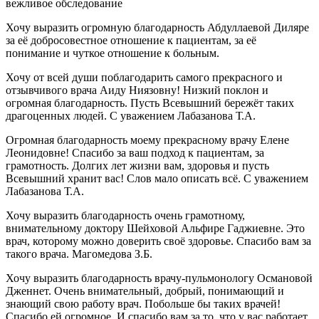
вежливое обследование
Хочу выразить огромную благодарность Абдуллаевой Диляре
за её добросовестное отношение к пациентам, за её
понимание и чуткое отношение к больным.
Хочу от всей души поблагодарить самого прекрасного и
отзывчивого врача Аиду Ниязовну! Низкий поклон и
огромная благодарность. Пусть Всевышний бережёт таких
драгоценных людей. С уважением Лабазанова Т.А.
Огромная благодарность моему прекрасному врачу Елене
Леонидовне! Спасибо за ваш подход к пациентам, за
грамотность. Долгих лет жизни вам, здоровья и пусть
Всевышний хранит вас! Слов мало описать всё. С уважением
Лабазанова Т.А.
Хочу выразить благодарность очень грамотному,
внимательному доктору Шейховой Альфире Гаджиевне. Это
врач, которому можно доверить своё здоровье. Спасибо вам за
такого врача. Магомедова З.Б.
Хочу выразить благодарность врачу-пульмонологу Османовой
Дженнет. Очень внимательный, добрый, понимающий и
знающий свою работу врач. Побольше бы таких врачей!
Спасибо ей огромное. И спасибо вам за то, что у вас работает