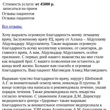
Стоимость услуги:
от 45000 р.
записаться на прием
Отзывы пациентов
Отзывы пациентов
Все отзывы
Хочу выразить огромную благодарность моему лечащему
врачу, Заслуженному врачу РД, врачу от Аллаха – Абдуллаеву
Абдулкадыру Абдуллаевичу. Также выражаю огромную
благодарность всему коллективу клиники, от санитарок, до
главного врача. А вам, Абдулкадыр Абдуллаевич, особое
признание. С первых дней нашего знакомства вы мне стали
как младший брат. С вашего позволения им останетесь до
конца моей жизни. Большое вам спасибо и огромная
благодарность. Ваш пациент Магомедов Ахмед Магомедович.
Выражаю чувство благодарности врачу, хирургу Шейховой
А.Г. за внимательный осмотр меня, инвалида II группы. В
конце осмотра она написала и рекомендовала лечение, указав
порядок лечения. Также рекомендовала пить лекарства
согласно лечению. С уважением Ахмедов Д.М. Директору
медицинского центра «Здоровье» также выражаю
благодарность за внимательное отношение медперсонала к
своим пациентам. УЗИ врача Асиятилову А.М. благодарим за