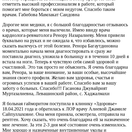
отметить высокий профессионализм в работе, который
помогает мне бороться с моим недугом. Спасибо таким
врачам. Габибова Мамлакат Саидовна
Дорогие мои медики, я с большой благодарностью отзываюсь
о врачах, которые меня вылечили. Имею ввиду врача
кардиолога-ревматолога Ренору Назаралиеву. Меня привели
буквально на руках и не ожидала я, что избавлюсь, можно
сказать вылечусь от этой болезни. Ренора Багаутдиновна
моментально начала меня диагностировать и сразу же
поставила диагноз, уложила в больницу и в течении 10 дней я
встала на ноги. Теперь я чувствую себя самой здоровой и
счастливой. Это так просто не объяснить. Я очень благодарна
вам, Ренора, за ваше внимание, за ваши особые, высочайшие
знания своего профиля. Желаю вам здоровья, счастья и
огромных успехов в вашей работе. Спасибо вам за вашу
заботу о больных. Спасибо!!! Гасанова Джувайрият
Муртазалиевна, Левашинский район, с. Хаджалмахи
Я больная гайморитом поступила в клинику «Здоровье»
18.04.2021 года и обратилась к ЛОР врачу Алиевой Джамиле
Сайпуллаховне. Она меня приняла, осмотрела, отправила на
рентген. Хочу сказать, что очень благодарна ей за назначенное
мне лечение. За эти 2-3 дня моё состояние очень изменилось.
Мне хорошо и назначенные внутривенные уколы и