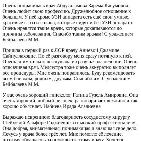
Очень понравилась врач Абдусаламова Зарема Касумовна.
Очень любит свою профессию. Дружелюбное отношение к
больным. У неё кроме УЗИ аппарата есть ещё свои умные,
красивые глаза и голова, которые видят и без УЗИ аппарата.
Очень нравятся такие врачи, которые докапываются до
причины заболевания. Спасибо таким врачам! С уважением
Бейбалаева М.М.
Пришла в первый раз к ЛОР врачу Алиевой Джамиле
Сайпуллаховне. По её разговору меня сразу потянуло к ней.
Очень внимательно выслушала и сразу начала лечение. Очень
отзывчивая врач. Медсестра тоже очень аккуратно выполняет
все процедуры. Мне очень понравилось. Буду рекомендовать
всем близким, родным, друзьям. Спасибо им. С уважением
Бейбалаева М.М.
У вас очень хороший гинеколог Гатина Гузель Амировна. Она
очень хороший, добрый человек, разговаривает вежливо и так
хорошо объясняет. Набиева Ирада Агалиевна
Выражаю искреннюю благодарность сосудистому хирургу
Шейховой Альфире Гаджиевне за высокий профессионализм.
Она добрая, внимательная, понимающая и знающая своё дело.
Лечусь у врача более трёх лет. Мне помогло её лечение,
поэтому обращаюсь за помощью к этому врачу. Хочется