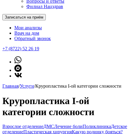
Вопросы и ответы
Филиал Нацздрав
Записаться на приём
Мои анализы
Врач на дом
Обратный звонок
+7 (8722) 52 26 19
Главная
/
Услуги
/
Круропластика I-ой категории сложности
Круропластика I-ой
категории сложности
Взрослое отделение
ДМС
Лечение боли
Поликлиника
Детское
отделение
Пластическая хирургия
Какую родинку бояться?