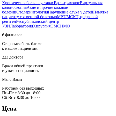
Хроническая боль в суставах
Врач-трихолог
Виртуальная
колоноскопия
Акне и прочие кожные
болезни
Отоларингология
Нарушение слуха у детей
Памятка
пациенту с язвенной болезнью
МРТ/МСКТ, цифровой
рентген
Республиканский центр
УЗИ
Лаборатория
Хирургия
ОМС
НМО
6 филиалов
Стараемся быть ближе
к нашим пациентам
223 доктора
Врачи общей практики
и узкие специалисты
Мы с Вами
Работаем без выходных
Пн-Пт с 8:30 до 18:00
Сб-Вс с 8:30 до 16:00
Цена