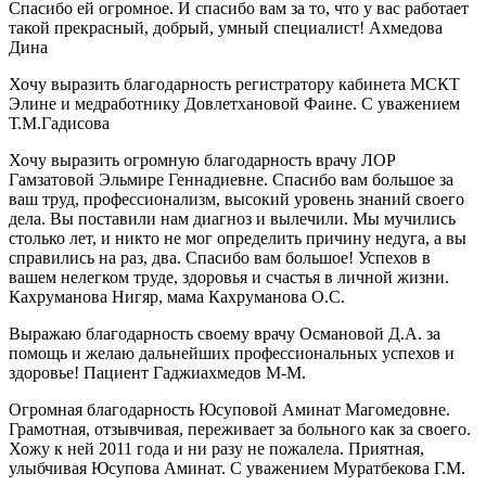
Спасибо ей огромное. И спасибо вам за то, что у вас работает
такой прекрасный, добрый, умный специалист! Ахмедова
Дина
Хочу выразить благодарность регистратору кабинета МСКТ
Элине и медработнику Довлетхановой Фаине. С уважением
Т.М.Гадисова
Хочу выразить огромную благодарность врачу ЛОР
Гамзатовой Эльмире Геннадиевне. Спасибо вам большое за
ваш труд, профессионализм, высокий уровень знаний своего
дела. Вы поставили нам диагноз и вылечили. Мы мучились
столько лет, и никто не мог определить причину недуга, а вы
справились на раз, два. Спасибо вам большое! Успехов в
вашем нелегком труде, здоровья и счастья в личной жизни.
Кахруманова Нигяр, мама Кахруманова О.С.
Выражаю благодарность своему врачу Османовой Д.А. за
помощь и желаю дальнейших профессиональных успехов и
здоровье! Пациент Гаджиахмедов М-М.
Огромная благодарность Юсуповой Аминат Магомедовне.
Грамотная, отзывчивая, переживает за больного как за своего.
Хожу к ней 2011 года и ни разу не пожалела. Приятная,
улыбчивая Юсупова Аминат. С уважением Муратбекова Г.М.