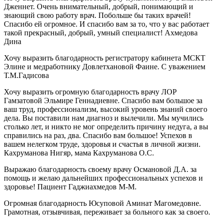
Дженнет. Очень внимательный, добрый, понимающий и
знающий свою работу врач. Побольше бы таких врачей!
Спасибо ей огромное. И спасибо вам за то, что у вас работает
такой прекрасный, добрый, умный специалист! Ахмедова
Дина
Хочу выразить благодарность регистратору кабинета МСКТ
Элине и медработнику Довлетхановой Фаине. С уважением
Т.М.Гадисова
Хочу выразить огромную благодарность врачу ЛОР
Гамзатовой Эльмире Геннадиевне. Спасибо вам большое за
ваш труд, профессионализм, высокий уровень знаний своего
дела. Вы поставили нам диагноз и вылечили. Мы мучились
столько лет, и никто не мог определить причину недуга, а вы
справились на раз, два. Спасибо вам большое! Успехов в
вашем нелегком труде, здоровья и счастья в личной жизни.
Кахруманова Нигяр, мама Кахруманова О.С.
Выражаю благодарность своему врачу Османовой Д.А. за
помощь и желаю дальнейших профессиональных успехов и
здоровье! Пациент Гаджиахмедов М-М.
Огромная благодарность Юсуповой Аминат Магомедовне.
Грамотная, отзывчивая, переживает за больного как за своего.