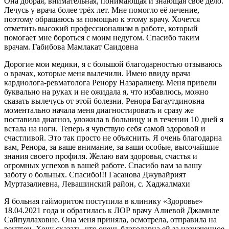
Она добрая, внимательная, понимающая и знающая своё дело.
Лечусь у врача более трёх лет. Мне помогло её лечение,
поэтому обращаюсь за помощью к этому врачу. Хочется
отметить высокий профессионализм в работе, который
помогает мне бороться с моим недугом. Спасибо таким
врачам. Габибова Мамлакат Саидовна
Дорогие мои медики, я с большой благодарностью отзываюсь
о врачах, которые меня вылечили. Имею ввиду врача
кардиолога-ревматолога Ренору Назаралиеву. Меня привели
буквально на руках и не ожидала я, что избавлюсь, можно
сказать вылечусь от этой болезни. Ренора Багаутдиновна
моментально начала меня диагностировать и сразу же
поставила диагноз, уложила в больницу и в течении 10 дней я
встала на ноги. Теперь я чувствую себя самой здоровой и
счастливой. Это так просто не объяснить. Я очень благодарна
вам, Ренора, за ваше внимание, за ваши особые, высочайшие
знания своего профиля. Желаю вам здоровья, счастья и
огромных успехов в вашей работе. Спасибо вам за вашу
заботу о больных. Спасибо!!! Гасанова Джувайрият
Муртазалиевна, Левашинский район, с. Хаджалмахи
Я больная гайморитом поступила в клинику «Здоровье»
18.04.2021 года и обратилась к ЛОР врачу Алиевой Джамиле
Сайпуллаховне. Она меня приняла, осмотрела, отправила на
рентген. Хочу сказать, что очень благодарна ей за назначенное