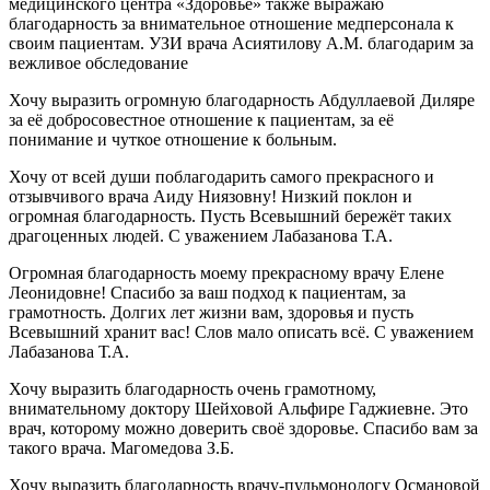
медицинского центра «Здоровье» также выражаю
благодарность за внимательное отношение медперсонала к
своим пациентам. УЗИ врача Асиятилову А.М. благодарим за
вежливое обследование
Хочу выразить огромную благодарность Абдуллаевой Диляре
за её добросовестное отношение к пациентам, за её
понимание и чуткое отношение к больным.
Хочу от всей души поблагодарить самого прекрасного и
отзывчивого врача Аиду Ниязовну! Низкий поклон и
огромная благодарность. Пусть Всевышний бережёт таких
драгоценных людей. С уважением Лабазанова Т.А.
Огромная благодарность моему прекрасному врачу Елене
Леонидовне! Спасибо за ваш подход к пациентам, за
грамотность. Долгих лет жизни вам, здоровья и пусть
Всевышний хранит вас! Слов мало описать всё. С уважением
Лабазанова Т.А.
Хочу выразить благодарность очень грамотному,
внимательному доктору Шейховой Альфире Гаджиевне. Это
врач, которому можно доверить своё здоровье. Спасибо вам за
такого врача. Магомедова З.Б.
Хочу выразить благодарность врачу-пульмонологу Османовой