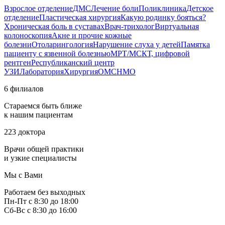
Взрослое отделение
ДМС
Лечение боли
Поликлиника
Детское
отделение
Пластическая хирургия
Какую родинку бояться?
Хроническая боль в суставах
Врач-трихолог
Виртуальная
колоноскопия
Акне и прочие кожные
болезни
Отоларингология
Нарушение слуха у детей
Памятка
пациенту с язвенной болезнью
МРТ/МСКТ, цифровой
рентген
Республиканский центр
УЗИ
Лаборатория
Хирургия
ОМС
НМО
6 филиалов
Стараемся быть ближе
к нашим пациентам
223 доктора
Врачи общей практики
и узкие специалисты
Мы с Вами
Работаем без выходных
Пн-Пт с 8:30 до 18:00
Сб-Вс с 8:30 до 16:00