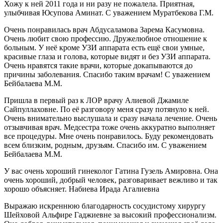
Хожу к ней 2011 года и ни разу не пожалела. Приятная,
улыбчивая Юсупова Аминат. С уважением Муратбекова Г.М.
Очень понравилась врач Абдусаламова Зарема Касумовна.
Очень любит свою профессию. Дружелюбное отношение к
больным. У неё кроме УЗИ аппарата есть ещё свои умные,
красивые глаза и голова, которые видят и без УЗИ аппарата.
Очень нравятся такие врачи, которые докапываются до
причины заболевания. Спасибо таким врачам! С уважением
Бейбалаева М.М.
Пришла в первый раз к ЛОР врачу Алиевой Джамиле
Сайпуллаховне. По её разговору меня сразу потянуло к ней.
Очень внимательно выслушала и сразу начала лечение. Очень
отзывчивая врач. Медсестра тоже очень аккуратно выполняет
все процедуры. Мне очень понравилось. Буду рекомендовать
всем близким, родным, друзьям. Спасибо им. С уважением
Бейбалаева М.М.
У вас очень хороший гинеколог Гатина Гузель Амировна. Она
очень хороший, добрый человек, разговаривает вежливо и так
хорошо объясняет. Набиева Ирада Агалиевна
Выражаю искреннюю благодарность сосудистому хирургу
Шейховой Альфире Гаджиевне за высокий профессионализм.