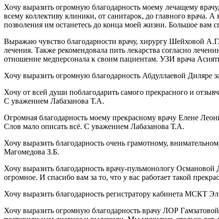
Хочу выразить огромную благодарность моему лечащему врачу
всему коллективу клиники, от санитарок, до главного врача. 
позволения им останетесь до конца моей жизни. Большое вам 
Выражаю чувство благодарности врачу, хирургу Шейховой А.Г. 
лечения. Также рекомендовала пить лекарства согласно лечен
отношение медперсонала к своим пациентам. УЗИ врача Асият
Хочу выразить огромную благодарность Абдуллаевой Диляре за
Хочу от всей души поблагодарить самого прекрасного и отзыв
С уважением Лабазанова Т.А.
Огромная благодарность моему прекрасному врачу Елене Леонид
Слов мало описать всё. С уважением Лабазанова Т.А.
Хочу выразить благодарность очень грамотному, внимательному
Магомедова З.Б.
Хочу выразить благодарность врачу-пульмонологу Османовой 
огромное. И спасибо вам за то, что у вас работает такой пре
Хочу выразить благодарность регистратору кабинета МСКТ Эл
Хочу выразить огромную благодарность врачу ЛОР Гамзатовой 