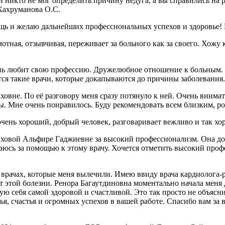
 никто не мог определить причину недуга, а вы справились на р
 Кахруманова О.С.
ощь и желаю дальнейших профессиональных успехов и здоровье
ая, отзывчивая, переживает за больного как за своего. Хожу к 
нь любит свою профессию. Дружелюбное отношение к больным. У
вятся такие врачи, которые докапываются до причины заболевани
вне. По её разговору меня сразу потянуло к ней. Очень внимат
ры. Мне очень понравилось. Буду рекомендовать всем близким, р
очень хороший, добрый человек, разговаривает вежливо и так хо
овой Альфире Гаджиевне за высокий профессионализм. Она доб
ащаюсь за помощью к этому врачу. Хочется отметить высокий проф
 врачах, которые меня вылечили. Имею ввиду врача кардиолога-
от этой болезни. Ренора Багаутдиновна моментально начала меня 
вую себя самой здоровой и счастливой. Это так просто не объясни
я, счастья и огромных успехов в вашей работе. Спасибо вам за 