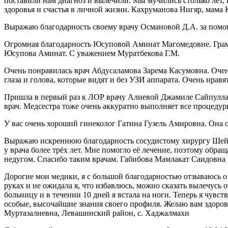
поставили нам диагноз и вылечили. Мы мучились столько лет, и
здоровья и счастья в личной жизни. Кахруманова Нигяр, мама
Выражаю благодарность своему врачу Османовой Д.А. за пом
Огромная благодарность Юсуповой Аминат Магомедовне. Грамотн
Юсупова Аминат. С уважением Муратбекова Г.М.
Очень понравилась врач Абдусаламова Зарема Касумовна. Оче
глаза и голова, которые видят и без УЗИ аппарата. Очень нра
Пришла в первый раз к ЛОР врачу Алиевой Джамиле Сайпуллахо
врач. Медсестра тоже очень аккуратно выполняет все процеду
У вас очень хороший гинеколог Гатина Гузель Амировна. Она 
Выражаю искреннюю благодарность сосудистому хирургу Шейх
у врача более трёх лет. Мне помогло её лечение, поэтому обр
недугом. Спасибо таким врачам. Габибова Мамлакат Саидовна
Дорогие мои медики, я с большой благодарностью отзываюсь о
руках и не ожидала я, что избавлюсь, можно сказать вылечусь 
больницу и в течении 10 дней я встала на ноги. Теперь я чувст
особые, высочайшие знания своего профиля. Желаю вам здоровь
Муртазалиевна, Левашинский район, с. Хаджалмахи