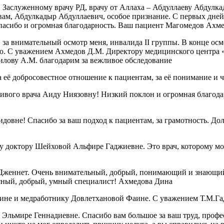
, Заслуженному врачу РД, врачу от Аллаха – Абдуллаеву Абдул
А вам, Абдулкадыр Абдуллаевич, особое признание. С первых дне
спасибо и огромная благодарность. Ваш пациент Магомедов Ахм
за внимательный осмотр меня, инвалида II группы. В конце осмо
ию. С уважением Ахмедов Д.М. Директору медицинского центра 
илову А.М. благодарим за вежливое обследование
 её добросовестное отношение к пациентам, за её понимание и 
чивого врача Аиду Ниязовну! Низкий поклон и огромная благод
овне! Спасибо за ваш подход к пациентам, за грамотность. Дол
 доктору Шейховой Альфире Гаджиевне. Это врач, которому можн
Дженнет. Очень внимательный, добрый, понимающий и знающий 
красный, добрый, умный специалист! Ахмедова Дина
ине и медработнику Довлетхановой Фаине. С уважением Т.М.Га
Эльмире Геннадиевне. Спасибо вам большое за ваш труд, профе