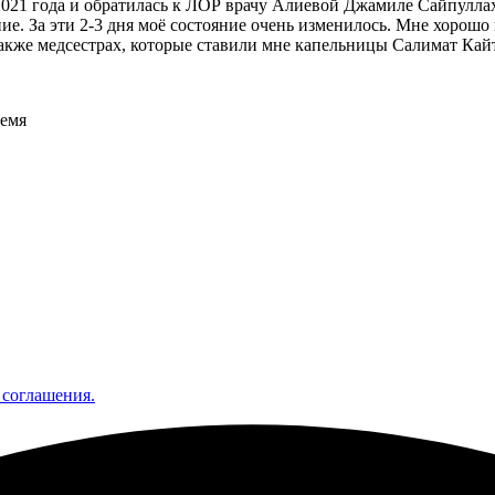
021 года и обратилась к ЛОР врачу Алиевой Джамиле Сайпуллахо
чение. За эти 2-3 дня моё состояние очень изменилось. Мне хоро
также медсестрах, которые ставили мне капельницы Салимат Кай
ремя
 соглашения.