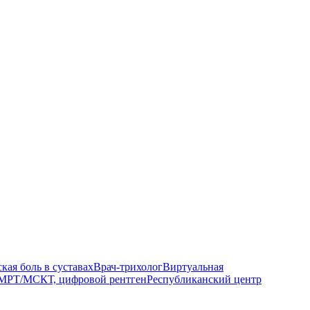
кая боль в суставах
Врач-трихолог
Виртуальная
МРТ/МСКТ, цифровой рентген
Республиканский центр