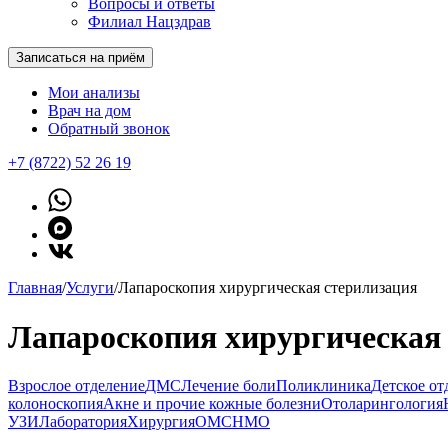
Вопросы и ответы
Филиал Нацздрав
Записаться на приём
Мои анализы
Врач на дом
Обратный звонок
+7 (8722) 52 26 19
Главная
/
Услуги
/
Лапароскопия хирургическая стерилизация
Лапароскопия хирургическая
Взрослое отделение
ДМС
Лечение боли
Поликлиника
Детское от
колоноскопия
Акне и прочие кожные болезни
Отоларингология
УЗИ
Лаборатория
Хирургия
ОМС
НМО