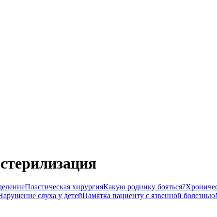
 стерилизация
деление
Пластическая хирургия
Какую родинку бояться?
Хроничес
Нарушение слуха у детей
Памятка пациенту с язвенной болезнью