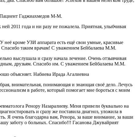
аз, два. Спасибо вам большое! Успехов в вашем нелегком труде,
! Пациент Гаджиахмедов М-М.
ней 2011 года и ни разу не пожалела. Приятная, улыбчивая
 неё кроме УЗИ аппарата есть ещё свои умные, красивые
я. Спасибо таким врачам! С уважением Бейбалаева М.М.
ельно выслушала и сразу начала лечение. Очень отзывчивая
одным, друзьям. Спасибо им. С уважением Бейбалаева М.М.
рошо объясняет. Набиева Ирада Агалиевна
рая, внимательная, понимающая и знающая своё дело. Лечусь
ессионализм в работе, который помогает мне бороться с моим
ревматолога Ренору Назаралиеву. Меня привели буквально на
диагностировать и сразу же поставила диагноз, уложила в
ть. Я очень благодарна вам, Ренора, за ваше внимание, за ваши
вашу заботу о больных. Спасибо!!! Гасанова Джувайрият