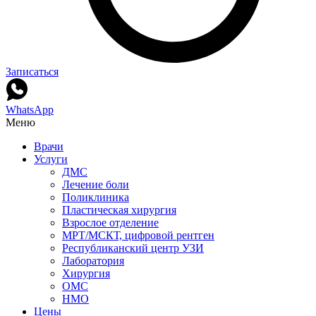
Записаться
WhatsApp
Меню
Врачи
Услуги
ДМС
Лечение боли
Поликлиника
Пластическая хирургия
Взрослое отделение
МРТ/МСКТ, цифровой рентген
Республиканский центр УЗИ
Лаборатория
Хирургия
ОМС
НМО
Цены