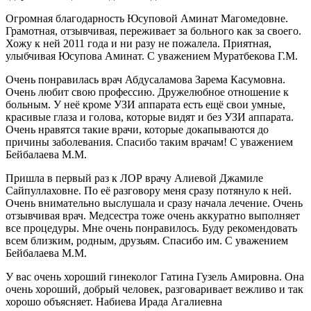
Огромная благодарность Юсуповой Аминат Магомедовне.
Грамотная, отзывчивая, переживает за больного как за своего.
Хожу к ней 2011 года и ни разу не пожалела. Приятная,
улыбчивая Юсупова Аминат. С уважением Муратбекова Г.М.
Очень понравилась врач Абдусаламова Зарема Касумовна.
Очень любит свою профессию. Дружелюбное отношение к
больным. У неё кроме УЗИ аппарата есть ещё свои умные,
красивые глаза и голова, которые видят и без УЗИ аппарата.
Очень нравятся такие врачи, которые докапываются до
причины заболевания. Спасибо таким врачам! С уважением
Бейбалаева М.М.
Пришла в первый раз к ЛОР врачу Алиевой Джамиле
Сайпуллаховне. По её разговору меня сразу потянуло к ней.
Очень внимательно выслушала и сразу начала лечение. Очень
отзывчивая врач. Медсестра тоже очень аккуратно выполняет
все процедуры. Мне очень понравилось. Буду рекомендовать
всем близким, родным, друзьям. Спасибо им. С уважением
Бейбалаева М.М.
У вас очень хороший гинеколог Гатина Гузель Амировна. Она
очень хороший, добрый человек, разговаривает вежливо и так
хорошо объясняет. Набиева Ирада Агалиевна