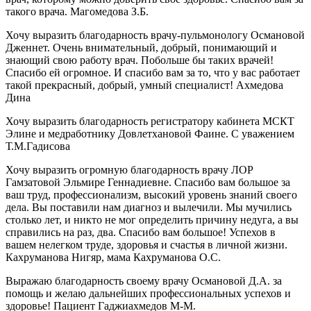
такого врача. Магомедова З.Б.
Хочу выразить благодарность врачу-пульмонологу Османовой
Дженнет. Очень внимательный, добрый, понимающий и
знающий свою работу врач. Побольше бы таких врачей!
Спасибо ей огромное. И спасибо вам за то, что у вас работает
такой прекрасный, добрый, умный специалист! Ахмедова
Дина
Хочу выразить благодарность регистратору кабинета МСКТ
Элине и медработнику Довлетхановой Фаине. С уважением
Т.М.Гадисова
Хочу выразить огромную благодарность врачу ЛОР
Гамзатовой Эльмире Геннадиевне. Спасибо вам большое за
ваш труд, профессионализм, высокий уровень знаний своего
дела. Вы поставили нам диагноз и вылечили. Мы мучились
столько лет, и никто не мог определить причину недуга, а вы
справились на раз, два. Спасибо вам большое! Успехов в
вашем нелегком труде, здоровья и счастья в личной жизни.
Кахруманова Нигяр, мама Кахруманова О.С.
Выражаю благодарность своему врачу Османовой Д.А. за
помощь и желаю дальнейших профессиональных успехов и
здоровье! Пациент Гаджиахмедов М-М.