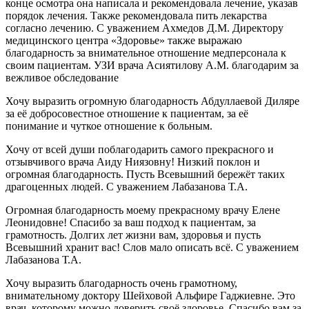
конце осмотра она написала и рекомендовала лечение, указав
порядок лечения. Также рекомендовала пить лекарства
согласно лечению. С уважением Ахмедов Д.М. Директору
медицинского центра «Здоровье» также выражаю
благодарность за внимательное отношение медперсонала к
своим пациентам. УЗИ врача Асиятилову А.М. благодарим за
вежливое обследование
Хочу выразить огромную благодарность Абдуллаевой Диляре
за её добросовестное отношение к пациентам, за её
понимание и чуткое отношение к больным.
Хочу от всей души поблагодарить самого прекрасного и
отзывчивого врача Аиду Ниязовну! Низкий поклон и
огромная благодарность. Пусть Всевышний бережёт таких
драгоценных людей. С уважением Лабазанова Т.А.
Огромная благодарность моему прекрасному врачу Елене
Леонидовне! Спасибо за ваш подход к пациентам, за
грамотность. Долгих лет жизни вам, здоровья и пусть
Всевышний хранит вас! Слов мало описать всё. С уважением
Лабазанова Т.А.
Хочу выразить благодарность очень грамотному,
внимательному доктору Шейховой Альфире Гаджиевне. Это
врач, которому можно доверить своё здоровье. Спасибо вам за