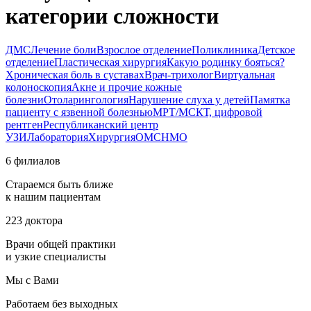
категории сложности
ДМС
Лечение боли
Взрослое отделение
Поликлиника
Детское
отделение
Пластическая хирургия
Какую родинку бояться?
Хроническая боль в суставах
Врач-трихолог
Виртуальная
колоноскопия
Акне и прочие кожные
болезни
Отоларингология
Нарушение слуха у детей
Памятка
пациенту с язвенной болезнью
МРТ/МСКТ, цифровой
рентген
Республиканский центр
УЗИ
Лаборатория
Хирургия
ОМС
НМО
6 филиалов
Стараемся быть ближе
к нашим пациентам
223 доктора
Врачи общей практики
и узкие специалисты
Мы с Вами
Работаем без выходных