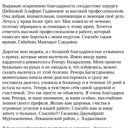
Выражаю искреннюю благодарность сосудистому хирургу
Шейховой Альфире Гаджиевне за высокий профессионализм.
Она добрая, внимательная, понимающая и знающая своё дело.
Лечусь у врача более трёх лет. Мне помогло её лечение,
поэтому обращаюсь за помощью к этому врачу. Хочется
отметить высокий профессионализм в работе, который
помогает мне бороться с моим недугом. Спасибо таким
врачам. Габибова Мамлакат Саидовна
Дорогие мои медики, я с большой благодарностью отзываюсь
о врачах, которые меня вылечили. Имею ввиду врача
кардиолога-ревматолога Ренору Назаралиеву. Меня привели
буквально на руках и не ожидала я, что избавлюсь, можно
сказать вылечусь от этой болезни. Ренора Багаутдиновна
моментально начала меня диагностировать и сразу же
поставила диагноз, уложила в больницу и в течении 10 дней я
встала на ноги. Теперь я чувствую себя самой здоровой и
счастливой. Это так просто не объяснить. Я очень благодарна
вам, Ренора, за ваше внимание, за ваши особые, высочайшие
знания своего профиля. Желаю вам здоровья, счастья и
огромных успехов в вашей работе. Спасибо вам за вашу
заботу о больных. Спасибо!!! Гасанова Джувайрият
Муртазалиевна, Левашинский район, с. Хаджалмахи