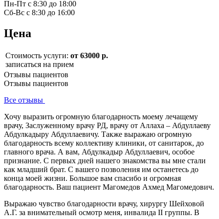
Пн-Пт с 8:30 до 18:00
Сб-Вс с 8:30 до 16:00
Цена
Стоимость услуги:
от 63000 р.
записаться на прием
Отзывы пациентов
Отзывы пациентов
Все отзывы
Хочу выразить огромную благодарность моему лечащему
врачу, Заслуженному врачу РД, врачу от Аллаха – Абдуллаеву
Абдулкадыру Абдуллаевичу. Также выражаю огромную
благодарность всему коллективу клиники, от санитарок, до
главного врача. А вам, Абдулкадыр Абдуллаевич, особое
признание. С первых дней нашего знакомства вы мне стали
как младший брат. С вашего позволения им останетесь до
конца моей жизни. Большое вам спасибо и огромная
благодарность. Ваш пациент Магомедов Ахмед Магомедович.
Выражаю чувство благодарности врачу, хирургу Шейховой
А.Г. за внимательный осмотр меня, инвалида II группы. В