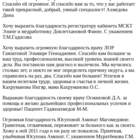
Спасибо ей огромное. И спасибо вам за то, что у вас работает
такой прекрасный, добрый, умный специалист! Ахмедова
Дина
Хочу выразить благодарность регистратору кабинета МСКТ
Элине и медработнику Довлетхановой Фаине. С уважением
Т.М.Гадисова
Хочу выразить огромную благодарность врачу ЛОР
Гамзатовой Эльмире Геннадиевне. Спасибо вам большое за
ваш труд, профессионализм, высокий уровень знаний своего
дела. Вы поставили нам диагноз и вылечили. Мы мучились
столько лет, и никто не мог определить причину недуга, а вы
справились на раз, два. Спасибо вам большое! Успехов в
вашем нелегком труде, здоровья и счастья в личной жизни.
Кахруманова Нигяр, мама Кахруманова О.С.
Выражаю благодарность своему врачу Османовой Д.А. за
помощь и желаю дальнейших профессиональных успехов и
здоровье! Пациент Гаджиахмедов М-М.
Огромная благодарность Юсуповой Аминат Магомедовне.
Грамотная, отзывчивая, переживает за больного как за своего.
Хожу к ней 2011 года и ни разу не пожалела. Приятная,
улыбчивая Юсупова Аминат. С уважением Муратбекова Г.М.