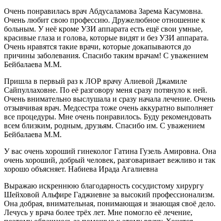
Очень понравилась врач Абдусаламова Зарема Касумовна.
Очень любит свою профессию. Дружелюбное отношение к
больным. У неё кроме УЗИ аппарата есть ещё свои умные,
красивые глаза и голова, которые видят и без УЗИ аппарата.
Очень нравятся такие врачи, которые докапываются до
причины заболевания. Спасибо таким врачам! С уважением
Бейбалаева М.М.
Пришла в первый раз к ЛОР врачу Алиевой Джамиле
Сайпуллаховне. По её разговору меня сразу потянуло к ней.
Очень внимательно выслушала и сразу начала лечение. Очень
отзывчивая врач. Медсестра тоже очень аккуратно выполняет
все процедуры. Мне очень понравилось. Буду рекомендовать
всем близким, родным, друзьям. Спасибо им. С уважением
Бейбалаева М.М.
У вас очень хороший гинеколог Гатина Гузель Амировна. Она
очень хороший, добрый человек, разговаривает вежливо и так
хорошо объясняет. Набиева Ирада Агалиевна
Выражаю искреннюю благодарность сосудистому хирургу
Шейховой Альфире Гаджиевне за высокий профессионализм.
Она добрая, внимательная, понимающая и знающая своё дело.
Лечусь у врача более трёх лет. Мне помогло её лечение,