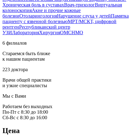
Хроническая боль в суставах
Врач-трихолог
Виртуальная
колоноскопия
Акне и прочие кожные
болезни
Отоларингология
Нарушение слуха у детей
Памятка
пациенту с язвенной болезнью
МРТ/МСКТ, цифровой
рентген
Республиканский центр
УЗИ
Лаборатория
Хирургия
ОМС
НМО
6 филиалов
Стараемся быть ближе
к нашим пациентам
223 доктора
Врачи общей практики
и узкие специалисты
Мы с Вами
Работаем без выходных
Пн-Пт с 8:30 до 18:00
Сб-Вс с 8:30 до 16:00
Цена