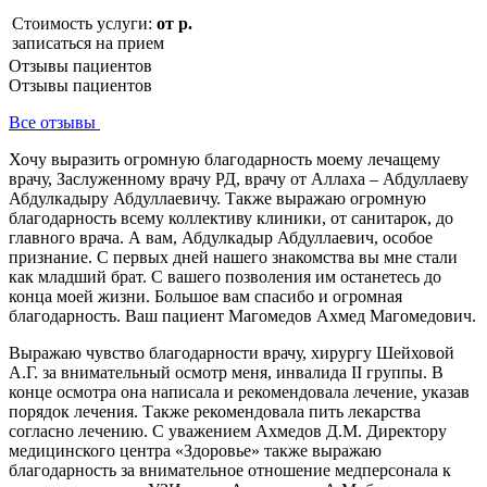
Стоимость услуги:
от р.
записаться на прием
Отзывы пациентов
Отзывы пациентов
Все отзывы
Хочу выразить огромную благодарность моему лечащему
врачу, Заслуженному врачу РД, врачу от Аллаха – Абдуллаеву
Абдулкадыру Абдуллаевичу. Также выражаю огромную
благодарность всему коллективу клиники, от санитарок, до
главного врача. А вам, Абдулкадыр Абдуллаевич, особое
признание. С первых дней нашего знакомства вы мне стали
как младший брат. С вашего позволения им останетесь до
конца моей жизни. Большое вам спасибо и огромная
благодарность. Ваш пациент Магомедов Ахмед Магомедович.
Выражаю чувство благодарности врачу, хирургу Шейховой
А.Г. за внимательный осмотр меня, инвалида II группы. В
конце осмотра она написала и рекомендовала лечение, указав
порядок лечения. Также рекомендовала пить лекарства
согласно лечению. С уважением Ахмедов Д.М. Директору
медицинского центра «Здоровье» также выражаю
благодарность за внимательное отношение медперсонала к