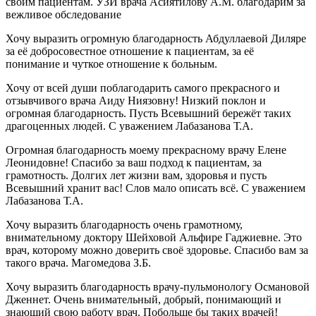
своим пациентам. УЗИ врача Асиятилову А.М. благодарим за
вежливое обследование
Хочу выразить огромную благодарность Абдуллаевой Диляре
за её добросовестное отношение к пациентам, за её
понимание и чуткое отношение к больным.
Хочу от всей души поблагодарить самого прекрасного и
отзывчивого врача Аиду Ниязовну! Низкий поклон и
огромная благодарность. Пусть Всевышний бережёт таких
драгоценных людей. С уважением Лабазанова Т.А.
Огромная благодарность моему прекрасному врачу Елене
Леонидовне! Спасибо за ваш подход к пациентам, за
грамотность. Долгих лет жизни вам, здоровья и пусть
Всевышний хранит вас! Слов мало описать всё. С уважением
Лабазанова Т.А.
Хочу выразить благодарность очень грамотному,
внимательному доктору Шейховой Альфире Гаджиевне. Это
врач, которому можно доверить своё здоровье. Спасибо вам за
такого врача. Магомедова З.Б.
Хочу выразить благодарность врачу-пульмонологу Османовой
Дженнет. Очень внимательный, добрый, понимающий и
знающий свою работу врач. Побольше бы таких врачей!