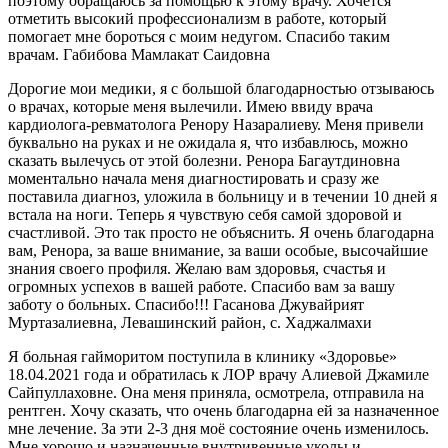
поэтому обращаюсь за помощью к этому врачу. Хочется
отметить высокий профессионализм в работе, который
помогает мне бороться с моим недугом. Спасибо таким
врачам. Габибова Мамлакат Саидовна
Дорогие мои медики, я с большой благодарностью отзываюсь
о врачах, которые меня вылечили. Имею ввиду врача
кардиолога-ревматолога Ренору Назаралиеву. Меня привели
буквально на руках и не ожидала я, что избавлюсь, можно
сказать вылечусь от этой болезни. Ренора Багаутдиновна
моментально начала меня диагностировать и сразу же
поставила диагноз, уложила в больницу и в течении 10 дней я
встала на ноги. Теперь я чувствую себя самой здоровой и
счастливой. Это так просто не объяснить. Я очень благодарна
вам, Ренора, за ваше внимание, за ваши особые, высочайшие
знания своего профиля. Желаю вам здоровья, счастья и
огромных успехов в вашей работе. Спасибо вам за вашу
заботу о больных. Спасибо!!! Гасанова Джувайрият
Муртазалиевна, Левашинский район, с. Хаджалмахи
Я больная гайморитом поступила в клинику «Здоровье»
18.04.2021 года и обратилась к ЛОР врачу Алиевой Джамиле
Сайпуллаховне. Она меня приняла, осмотрела, отправила на
рентген. Хочу сказать, что очень благодарна ей за назначенное
мне лечение. За эти 2-3 дня моё состояние очень изменилось.
Мне хорошо и назначенные внутривенные уколы и