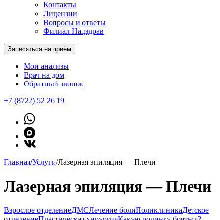
Контакты
Лицензии
Вопросы и ответы
Филиал Нацздрав
Записаться на приём
Мои анализы
Врач на дом
Обратный звонок
+7 (8722) 52 26 19
Главная
/
Услуги
/
Лазерная эпиляция — Плечи
Лазерная эпиляция — Плечи
Взрослое отделение
ДМС
Лечение боли
Поликлиника
Детское
отделение
Пластическая хирургия
Какую родинку бояться?