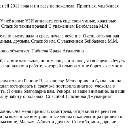
ней 2011 года и ни разу не пожалела. Приятная, улыбчивая
 неё кроме УЗИ аппарата есть ещё свои умные, красивые
я. Спасибо таким врачам! С уважением Бейбалаева М.М.
ельно выслушала и сразу начала лечение. Очень отзывчивая
одным, друзьям. Спасибо им. С уважением Бейбалаева М.М.
рошо объясняет. Набиева Ирада Агалиевна
рая, внимательная, понимающая и знающая своё дело. Лечусь
ессионализм в работе, который помогает мне бороться с моим
ревматолога Ренору Назаралиеву. Меня привели буквально на
диагностировать и сразу же поставила диагноз, уложила в
ть. Я очень благодарна вам, Ренора, за ваше внимание, за ваши
вашу заботу о больных. Спасибо!!! Гасанова Джувайрият
вне. Она меня приняла, осмотрела, отправила на рентген.
шо и назначенные внутривенные уколы и капельницы привели к
тмазовне, Марьям, Айшат и другим. Спасибо, мои дорогие.