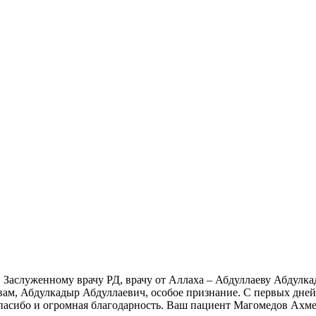
, Заслуженному врачу РД, врачу от Аллаха – Абдуллаеву Абдул
А вам, Абдулкадыр Абдуллаевич, особое признание. С первых дне
спасибо и огромная благодарность. Ваш пациент Магомедов Ахм