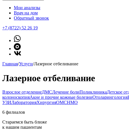
Мои анализы
Врач на дом
Обратный звонок
+7 (8722) 52 26 19
Главная
/
Услуги
/
Лазерное отбеливание
Лазерное отбеливание
Взрослое отделение
ДМС
Лечение боли
Поликлиника
Детское от
колоноскопия
Акне и прочие кожные болезни
Отоларингология
УЗИ
Лаборатория
Хирургия
ОМС
НМО
6 филиалов
Стараемся быть ближе
к нашим пациентам