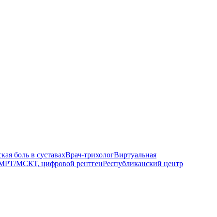
кая боль в суставах
Врач-трихолог
Виртуальная
МРТ/МСКТ, цифровой рентген
Республиканский центр