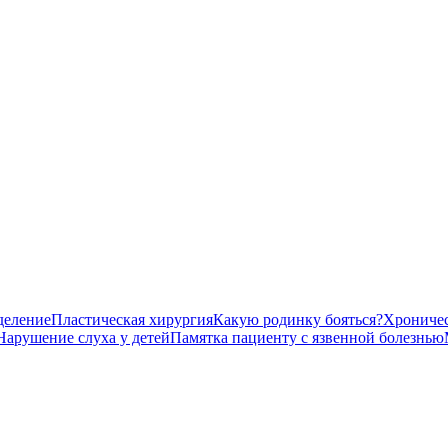
деление
Пластическая хирургия
Какую родинку бояться?
Хроничес
Нарушение слуха у детей
Памятка пациенту с язвенной болезнью