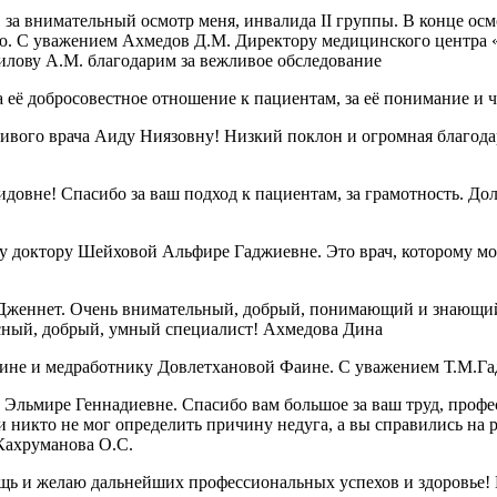
за внимательный осмотр меня, инвалида II группы. В конце осмо
ию. С уважением Ахмедов Д.М. Директору медицинского центра 
илову А.М. благодарим за вежливое обследование
 её добросовестное отношение к пациентам, за её понимание и 
чивого врача Аиду Ниязовну! Низкий поклон и огромная благод
овне! Спасибо за ваш подход к пациентам, за грамотность. Дол
 доктору Шейховой Альфире Гаджиевне. Это врач, которому можн
Дженнет. Очень внимательный, добрый, понимающий и знающий 
красный, добрый, умный специалист! Ахмедова Дина
ине и медработнику Довлетхановой Фаине. С уважением Т.М.Га
Эльмире Геннадиевне. Спасибо вам большое за ваш труд, профе
 никто не мог определить причину недуга, а вы справились на р
 Кахруманова О.С.
ощь и желаю дальнейших профессиональных успехов и здоровье