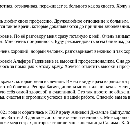
ая, отзывчивая, переживает за больного как за своего. Хожу к 
нь любит свою профессию. Дружелюбное отношение к больным. У
вятся такие врачи, которые докапываются до причины заболевани
вне. По её разговору меня сразу потянуло к ней. Очень внимат
ры. Мне очень понравилось. Буду рекомендовать всем близким, р
очень хороший, добрый человек, разговаривает вежливо и так хо
овой Альфире Гаджиевне за высокий профессионализм. Она доб
ащаюсь за помощью к этому врачу. Хочется отметить высокий проф
 врачах, которые меня вылечили. Имею ввиду врача кардиолога-
от этой болезни. Ренора Багаутдиновна моментально начала меня 
вую себя самой здоровой и счастливой. Это так просто не объясни
я, счастья и огромных успехов в вашей работе. Спасибо вам за 
021 года и обратилась к ЛОР врачу Алиевой Джамиле Сайпуллахо
чение. За эти 2-3 дня моё состояние очень изменилось. Мне хоро
также медсестрах, которые ставили мне капельницы Салимат Кай