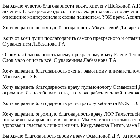
Выражаю чувство благодарности врачу, хирургу Шейховой А.Г. 
лечения. Также рекомендовала пить лекарства согласно лечен
отношение медперсонала к своим пациентам. УЗИ врача Асият
Хочу выразить огромную благодарность Абдуллаевой Диляре за
Хочу от всей души поблагодарить самого прекрасного и отзыв
С уважением Лабазанова Т.А.
Огромная благодарность моему прекрасному врачу Елене Леонид
Слов мало описать всё. С уважением Лабазанова Т.А.
Хочу выразить благодарность очень грамотному, внимательному
Магомедова З.Б.
Хочу выразить благодарность врачу-пульмонологу Османовой 
огромное. И спасибо вам за то, что у вас работает такой пре
Хочу выразить благодарность регистратору кабинета МСКТ Эл
Хочу выразить огромную благодарность врачу ЛОР Гамзатовой 
поставили нам диагноз и вылечили. Мы мучились столько лет, и
здоровья и счастья в личной жизни. Кахруманова Нигяр, мама
Выражаю благодарность своему врачу Османовой Д.А. за пом