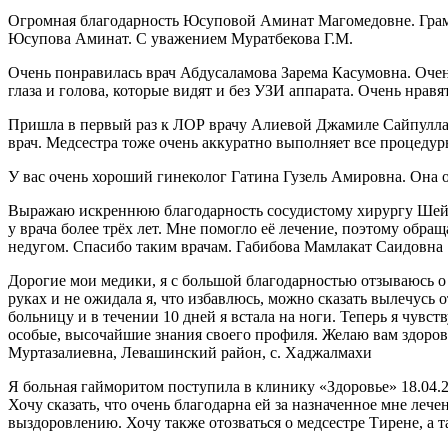
Огромная благодарность Юсуповой Аминат Магомедовне. Грамотн
Юсупова Аминат. С уважением Муратбекова Г.М.
Очень понравилась врач Абдусаламова Зарема Касумовна. Оче
глаза и голова, которые видят и без УЗИ аппарата. Очень нра
Пришла в первый раз к ЛОР врачу Алиевой Джамиле Сайпуллахо
врач. Медсестра тоже очень аккуратно выполняет все процеду
У вас очень хороший гинеколог Гатина Гузель Амировна. Она 
Выражаю искреннюю благодарность сосудистому хирургу Шейх
у врача более трёх лет. Мне помогло её лечение, поэтому обр
недугом. Спасибо таким врачам. Габибова Мамлакат Саидовна
Дорогие мои медики, я с большой благодарностью отзываюсь о
руках и не ожидала я, что избавлюсь, можно сказать вылечусь 
больницу и в течении 10 дней я встала на ноги. Теперь я чувст
особые, высочайшие знания своего профиля. Желаю вам здоровь
Муртазалиевна, Левашинский район, с. Хаджалмахи
Я больная гайморитом поступила в клинику «Здоровье» 18.04.2
Хочу сказать, что очень благодарна ей за назначенное мне ле
выздоровлению. Хочу также отозваться о медсестре Тирене, а 