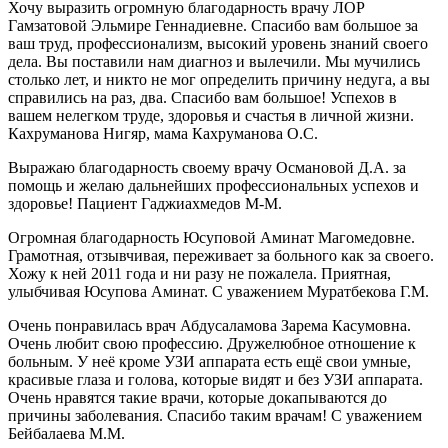
Хочу выразить огромную благодарность врачу ЛОР
Гамзатовой Эльмире Геннадиевне. Спасибо вам большое за
ваш труд, профессионализм, высокий уровень знаний своего
дела. Вы поставили нам диагноз и вылечили. Мы мучились
столько лет, и никто не мог определить причину недуга, а вы
справились на раз, два. Спасибо вам большое! Успехов в
вашем нелегком труде, здоровья и счастья в личной жизни.
Кахруманова Нигяр, мама Кахруманова О.С.
Выражаю благодарность своему врачу Османовой Д.А. за
помощь и желаю дальнейших профессиональных успехов и
здоровье! Пациент Гаджиахмедов М-М.
Огромная благодарность Юсуповой Аминат Магомедовне.
Грамотная, отзывчивая, переживает за больного как за своего.
Хожу к ней 2011 года и ни разу не пожалела. Приятная,
улыбчивая Юсупова Аминат. С уважением Муратбекова Г.М.
Очень понравилась врач Абдусаламова Зарема Касумовна.
Очень любит свою профессию. Дружелюбное отношение к
больным. У неё кроме УЗИ аппарата есть ещё свои умные,
красивые глаза и голова, которые видят и без УЗИ аппарата.
Очень нравятся такие врачи, которые докапываются до
причины заболевания. Спасибо таким врачам! С уважением
Бейбалаева М.М.