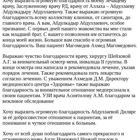
Хочу выразить огромную благодарность моему лечащему
врачу, Заслуженному врачу РД, врачу от Аллаха – Абдуллаеву
Абдулкадыру Абдуллаевичу. Также выражаю огромную
благодарность всему коллективу клиники, от санитарок, до
главного врача. А вам, Абдулкадыр Абдуллаевич, особое
признание. С первых дней нашего знакомства вы мне стали
как младший брат. С вашего позволения им останетесь до
конца моей жизни. Большое вам спасибо и огромная
благодарность. Ваш пациент Магомедов Ахмед Магомедович.
Выражаю чувство благодарности врачу, хирургу Шейховой
А.Г. за внимательный осмотр меня, инвалида II группы. В
конце осмотра она написала и рекомендовала лечение, указав
порядок лечения. Также рекомендовала пить лекарства
согласно лечению. С уважением Ахмедов Д.М. Директору
медицинского центра «Здоровье» также выражаю
благодарность за внимательное отношение медперсонала к
своим пациентам. УЗИ врача Асиятилову А.М. благодарим за
вежливое обследование
Хочу выразить огромную благодарность Абдуллаевой Диляре
за её добросовестное отношение к пациентам, за её
понимание и чуткое отношение к больным.
Хочу от всей души поблагодарить самого прекрасного и
отзывчивого врача Аиду Ниязовну! Низкий поклон и