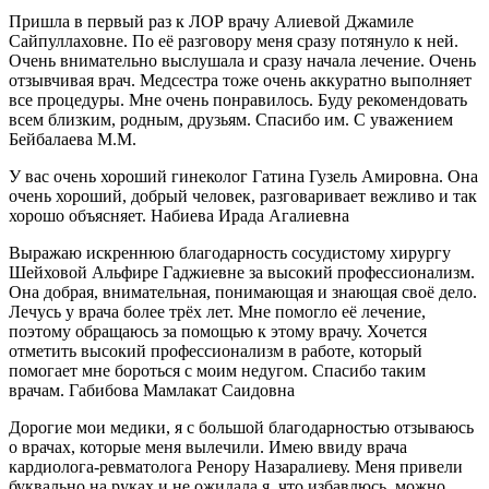
Пришла в первый раз к ЛОР врачу Алиевой Джамиле
Сайпуллаховне. По её разговору меня сразу потянуло к ней.
Очень внимательно выслушала и сразу начала лечение. Очень
отзывчивая врач. Медсестра тоже очень аккуратно выполняет
все процедуры. Мне очень понравилось. Буду рекомендовать
всем близким, родным, друзьям. Спасибо им. С уважением
Бейбалаева М.М.
У вас очень хороший гинеколог Гатина Гузель Амировна. Она
очень хороший, добрый человек, разговаривает вежливо и так
хорошо объясняет. Набиева Ирада Агалиевна
Выражаю искреннюю благодарность сосудистому хирургу
Шейховой Альфире Гаджиевне за высокий профессионализм.
Она добрая, внимательная, понимающая и знающая своё дело.
Лечусь у врача более трёх лет. Мне помогло её лечение,
поэтому обращаюсь за помощью к этому врачу. Хочется
отметить высокий профессионализм в работе, который
помогает мне бороться с моим недугом. Спасибо таким
врачам. Габибова Мамлакат Саидовна
Дорогие мои медики, я с большой благодарностью отзываюсь
о врачах, которые меня вылечили. Имею ввиду врача
кардиолога-ревматолога Ренору Назаралиеву. Меня привели
буквально на руках и не ожидала я, что избавлюсь, можно