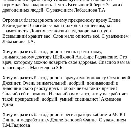
огромная благодарность. Пусть Всевышний бережёт таких
драгоценных людей. С уважением Лабазанова Т.А.
Огромная благодарность моему прекрасному врачу Елене
Леонидовне! Спасибо за ваш подход к пациентам, за
грамотность. Долгих лет жизни вам, здоровья и пусть
Всевышний хранит вас! Слов мало описать всё. С уважением
Лабазанова Т.А.
Хочу выразить благодарность очень грамотному,
внимательному доктору Шейховой Альфире Гаджиевне. Это
врач, которому можно доверить своё здоровье. Спасибо вам за
такого врача. Магомедова З.Б.
Хочу выразить благодарность врачу-пульмонологу Османовой
Дженнет. Очень внимательный, добрый, понимающий и
знающий свою работу врач. Побольше бы таких врачей!
Спасибо ей огромное. И спасибо вам за то, что у вас работает
такой прекрасный, добрый, умный специалист! Ахмедова
Дина
Хочу выразить благодарность регистратору кабинета МСКТ
Элине и медработнику Довлетхановой Фаине. С уважением
Т.М.Гадисова