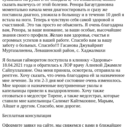
сказать вылечусь от этой болезни. Ренора Багаутдиновна
моментально начала меня диагностировать и сразу же
поставила диагноз, уложила в больницу и в течении 10 дней я
встала на ноги. Теперь я чувствую себя самой здоровой и
счастливой. Это так просто не объяснить. Я очень благодарна
вам, Ренора, за ваше внимание, за ваши особые, высочайшие
знания своего профиля. Желаю вам здоровья, счастья и
огромных успехов в вашей работе. Спасибо вам за вашу
заботу о больных. Спасибо!!! Гасанова Джувайрият
Муртазалиевна, Левашинский район, с. Хаджалмахи
Я больная гайморитом поступила в клинику «Здоровье»
18.04.2021 года и обратилась к ЛОР врачу Алиевой Джамиле
Сайпуллаховне. Она меня приняла, осмотрела, отправила на
рентген. Хочу сказать, что очень благодарна ей за назначенное
мне лечение. За эти 2-3 дня моё состояние очень изменилось.
Мне хорошо и назначенные внутривенные уколы и
капельницы привели к выздоровлению. Хочу также
отозваться о медсестре Тирене, а также медсестрах, которые
ставили мне капельницы Салимат Кайтмазовне, Марьям,
Айшат и другим. Спасибо, мои дорогие.
Бесплатная консультация
Оформите заявку на сайте, мы свяжемся с вами в ближайшее