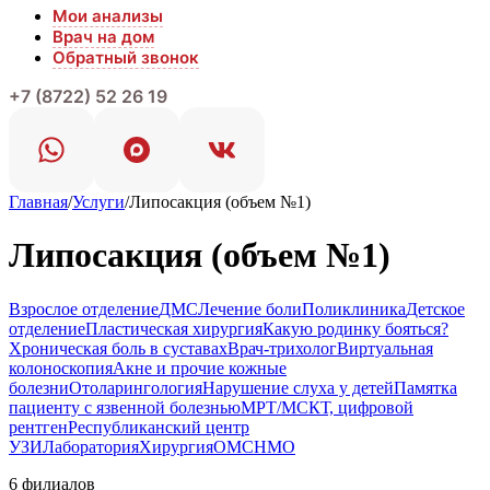
Мои анализы
Врач на дом
Обратный звонок
+7 (8722) 52 26 19
Главная
/
Услуги
/
Липосакция (объем №1)
Липосакция (объем №1)
Взрослое отделение
ДМС
Лечение боли
Поликлиника
Детское
отделение
Пластическая хирургия
Какую родинку бояться?
Хроническая боль в суставах
Врач-трихолог
Виртуальная
колоноскопия
Акне и прочие кожные
болезни
Отоларингология
Нарушение слуха у детей
Памятка
пациенту с язвенной болезнью
МРТ/МСКТ, цифровой
рентген
Республиканский центр
УЗИ
Лаборатория
Хирургия
ОМС
НМО
6 филиалов