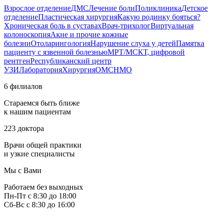
Взрослое отделение
ДМС
Лечение боли
Поликлиника
Детское
отделение
Пластическая хирургия
Какую родинку бояться?
Хроническая боль в суставах
Врач-трихолог
Виртуальная
колоноскопия
Акне и прочие кожные
болезни
Отоларингология
Нарушение слуха у детей
Памятка
пациенту с язвенной болезнью
МРТ/МСКТ, цифровой
рентген
Республиканский центр
УЗИ
Лаборатория
Хирургия
ОМС
НМО
6 филиалов
Стараемся быть ближе
к нашим пациентам
223 доктора
Врачи общей практики
и узкие специалисты
Мы с Вами
Работаем без выходных
Пн-Пт с 8:30 до 18:00
Сб-Вс с 8:30 до 16:00