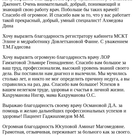
Дженнет. Очень внимательный, добрый, понимающий и
знающий свою работу врач. Побольше бы таких врачей!
Спасибо ей огромное. И спасибо вам за то, что у вас работает
такой прекрасный, добрый, умный специалист! Ахмедова
Дина
Хочу выразить благодарность регистратору кабинета МСКТ
Элине и медработнику Довлетхановой Фаине. С уважением
Т.М.Гадисова
Хочу выразить огромную благодарность врачу ЛОР
Гамзатовой Эльмире Геннадиевне. Спасибо вам большое за
ваш труд, профессионализм, высокий уровень знаний своего
дела. Вы поставили нам диагноз и вылечили. Мы мучились
столько лет, и никто не мог определить причину недуга, а вы
справились на раз, два. Спасибо вам большое! Успехов в
вашем нелегком труде, здоровья и счастья в личной жизни.
Кахруманова Нигяр, мама Кахруманова О.С.
Выражаю благодарность своему врачу Османовой Д.А. за
помощь и желаю дальнейших профессиональных успехов и
здоровье! Пациент Гаджиахмедов М-М.
Огромная благодарность Юсуповой Аминат Магомедовне.
Грамотная, отзывчивая, переживает за больного как за своего.