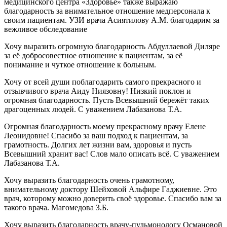
медицинского центра «Здоровье» также выражаю
благодарность за внимательное отношение медперсонала к
своим пациентам. УЗИ врача Асиятилову А.М. благодарим за
вежливое обследование
Хочу выразить огромную благодарность Абдуллаевой Диляре
за её добросовестное отношение к пациентам, за её
понимание и чуткое отношение к больным.
Хочу от всей души поблагодарить самого прекрасного и
отзывчивого врача Аиду Ниязовну! Низкий поклон и
огромная благодарность. Пусть Всевышний бережёт таких
драгоценных людей. С уважением Лабазанова Т.А.
Огромная благодарность моему прекрасному врачу Елене
Леонидовне! Спасибо за ваш подход к пациентам, за
грамотность. Долгих лет жизни вам, здоровья и пусть
Всевышний хранит вас! Слов мало описать всё. С уважением
Лабазанова Т.А.
Хочу выразить благодарность очень грамотному,
внимательному доктору Шейховой Альфире Гаджиевне. Это
врач, которому можно доверить своё здоровье. Спасибо вам за
такого врача. Магомедова З.Б.
Хочу выразить благодарность врачу-пульмонологу Османовой