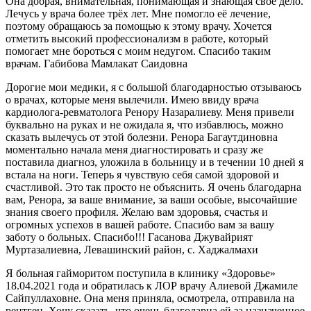
Она добрая, внимательная, понимающая и знающая своё дело.
Лечусь у врача более трёх лет. Мне помогло её лечение,
поэтому обращаюсь за помощью к этому врачу. Хочется
отметить высокий профессионализм в работе, который
помогает мне бороться с моим недугом. Спасибо таким
врачам. Габибова Мамлакат Саидовна
Дорогие мои медики, я с большой благодарностью отзываюсь
о врачах, которые меня вылечили. Имею ввиду врача
кардиолога-ревматолога Ренору Назаралиеву. Меня привели
буквально на руках и не ожидала я, что избавлюсь, можно
сказать вылечусь от этой болезни. Ренора Багаутдиновна
моментально начала меня диагностировать и сразу же
поставила диагноз, уложила в больницу и в течении 10 дней я
встала на ноги. Теперь я чувствую себя самой здоровой и
счастливой. Это так просто не объяснить. Я очень благодарна
вам, Ренора, за ваше внимание, за ваши особые, высочайшие
знания своего профиля. Желаю вам здоровья, счастья и
огромных успехов в вашей работе. Спасибо вам за вашу
заботу о больных. Спасибо!!! Гасанова Джувайрият
Муртазалиевна, Левашинский район, с. Хаджалмахи
Я больная гайморитом поступила в клинику «Здоровье»
18.04.2021 года и обратилась к ЛОР врачу Алиевой Джамиле
Сайпуллаховне. Она меня приняла, осмотрела, отправила на
рентген. Хочу сказать, что очень благодарна ей за назначенное