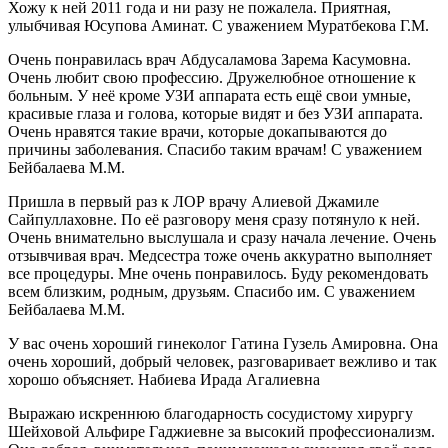
Хожу к ней 2011 года и ни разу не пожалела. Приятная,
улыбчивая Юсупова Аминат. С уважением Муратбекова Г.М.
Очень понравилась врач Абдусаламова Зарема Касумовна.
Очень любит свою профессию. Дружелюбное отношение к
больным. У неё кроме УЗИ аппарата есть ещё свои умные,
красивые глаза и голова, которые видят и без УЗИ аппарата.
Очень нравятся такие врачи, которые докапываются до
причины заболевания. Спасибо таким врачам! С уважением
Бейбалаева М.М.
Пришла в первый раз к ЛОР врачу Алиевой Джамиле
Сайпуллаховне. По её разговору меня сразу потянуло к ней.
Очень внимательно выслушала и сразу начала лечение. Очень
отзывчивая врач. Медсестра тоже очень аккуратно выполняет
все процедуры. Мне очень понравилось. Буду рекомендовать
всем близким, родным, друзьям. Спасибо им. С уважением
Бейбалаева М.М.
У вас очень хороший гинеколог Гатина Гузель Амировна. Она
очень хороший, добрый человек, разговаривает вежливо и так
хорошо объясняет. Набиева Ирада Агалиевна
Выражаю искреннюю благодарность сосудистому хирургу
Шейховой Альфире Гаджиевне за высокий профессионализм.