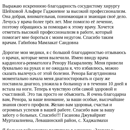
Выражаю искреннюю благодарность сосудистому хирургу
Шейховой Альфире Гаджиевне за высокий профессионализм.
Она добрая, внимательная, понимающая и знающая своё дело.
Лечусь у врача более трёх лет. Мне помогло её лечение,
поэтому обращаюсь за помощью к этому врачу. Хочется
отметить высокий профессионализм в работе, который
помогает мне бороться с моим недугом. Спасибо таким
врачам. Габибова Мамлакат Саидовна
Дорогие мои медики, я с большой благодарностью отзываюсь
о врачах, которые меня вылечили. Имею ввиду врача
кардиолога-ревматолога Ренору Назаралиеву. Меня привели
буквально на руках и не ожидала я, что избавлюсь, можно
сказать вылечусь от этой болезни. Ренора Багаутдиновна
моментально начала меня диагностировать и сразу же
поставила диагноз, уложила в больницу и в течении 10 дней я
встала на ноги. Теперь я чувствую себя самой здоровой и
счастливой. Это так просто не объяснить. Я очень благодарна
вам, Ренора, за ваше внимание, за ваши особые, высочайшие
знания своего профиля. Желаю вам здоровья, счастья и
огромных успехов в вашей работе. Спасибо вам за вашу
заботу о больных. Спасибо!!! Гасанова Джувайрият
Муртазалиевна, Левашинский район, с. Хаджалмахи