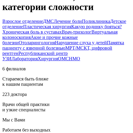
категории сложности
Взрослое отделение
ДМС
Лечение боли
Поликлиника
Детское
отделение
Пластическая хирургия
Какую родинку бояться?
Хроническая боль в суставах
Врач-трихолог
Виртуальная
колоноскопия
Акне и прочие кожные
болезни
Отоларингология
Нарушение слуха у детей
Памятка
пациенту с язвенной болезнью
МРТ/МСКТ, цифровой
рентген
Республиканский центр
УЗИ
Лаборатория
Хирургия
ОМС
НМО
6 филиалов
Стараемся быть ближе
к нашим пациентам
223 доктора
Врачи общей практики
и узкие специалисты
Мы с Вами
Работаем без выходных