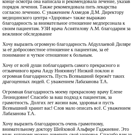
конце осмотра она написала и рекомендовала лечение, указав
порядок лечения. Также рекомендовала пить лекарства
согласно лечению. С уважением Ахмедов Д.М. Директору
медицинского центра «Здоровье» также выражаю
благодарность за внимательное отношение медперсонала к
своим пациентам. УЗИ врача Асиятилову А.М. благодарим за
вежливое обследование
Хочу выразить огромную благодарность Абдуллаевой Диляре
за её добросовестное отношение к пациентам, за её
понимание и чуткое отношение к больным.
Хочу от всей души поблагодарить самого прекрасного и
отзывчивого врача Аиду Ниязовну! Низкий поклон и
огромная благодарность. Пусть Всевышний бережёт таких
драгоценных людей. С уважением Лабазанова Т.А.
Огромная благодарность моему прекрасному врачу Елене
Леонидовне! Спасибо за ваш подход к пациентам, за
грамотность. Долгих лет жизни вам, здоровья и пусть
Всевышний хранит вас! Слов мало описать всё. С уважением
Лабазанова Т.А.
Хочу выразить благодарность очень грамотному,
внимательному доктору Шейховой Альфире Гаджиевне. Это
врач, которому можно доверить своё здоровье. Спасибо вам за