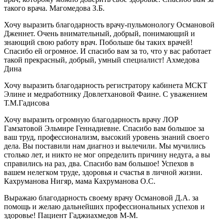
такого врача. Магомедова З.Б.
Хочу выразить благодарность врачу-пульмонологу Османовой
Дженнет. Очень внимательный, добрый, понимающий и
знающий свою работу врач. Побольше бы таких врачей!
Спасибо ей огромное. И спасибо вам за то, что у вас работает
такой прекрасный, добрый, умный специалист! Ахмедова
Дина
Хочу выразить благодарность регистратору кабинета МСКТ
Элине и медработнику Довлетхановой Фаине. С уважением
Т.М.Гадисова
Хочу выразить огромную благодарность врачу ЛОР
Гамзатовой Эльмире Геннадиевне. Спасибо вам большое за
ваш труд, профессионализм, высокий уровень знаний своего
дела. Вы поставили нам диагноз и вылечили. Мы мучились
столько лет, и никто не мог определить причину недуга, а вы
справились на раз, два. Спасибо вам большое! Успехов в
вашем нелегком труде, здоровья и счастья в личной жизни.
Кахруманова Нигяр, мама Кахруманова О.С.
Выражаю благодарность своему врачу Османовой Д.А. за
помощь и желаю дальнейших профессиональных успехов и
здоровье! Пациент Гаджиахмедов М-М.