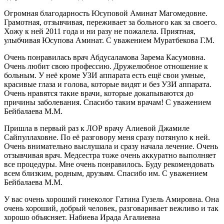
Огромная благодарность Юсуповой Аминат Магомедовне.
Грамотная, отзывчивая, переживает за больного как за своего.
Хожу к ней 2011 года и ни разу не пожалела. Приятная,
улыбчивая Юсупова Аминат. С уважением Муратбекова Г.М.
Очень понравилась врач Абдусаламова Зарема Касумовна.
Очень любит свою профессию. Дружелюбное отношение к
больным. У неё кроме УЗИ аппарата есть ещё свои умные,
красивые глаза и голова, которые видят и без УЗИ аппарата.
Очень нравятся такие врачи, которые докапываются до
причины заболевания. Спасибо таким врачам! С уважением
Бейбалаева М.М.
Пришла в первый раз к ЛОР врачу Алиевой Джамиле
Сайпуллаховне. По её разговору меня сразу потянуло к ней.
Очень внимательно выслушала и сразу начала лечение. Очень
отзывчивая врач. Медсестра тоже очень аккуратно выполняет
все процедуры. Мне очень понравилось. Буду рекомендовать
всем близким, родным, друзьям. Спасибо им. С уважением
Бейбалаева М.М.
У вас очень хороший гинеколог Гатина Гузель Амировна. Она
очень хороший, добрый человек, разговаривает вежливо и так
хорошо объясняет. Набиева Ирада Агалиевна