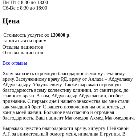
Пн-Пт с 8:30 до 18:00
Сб-Вс с 8:30 до 16:00
Цена
Стоимость услуги:
от 130000 р.
записаться на прием
Отзывы пациентов
Отзывы пациентов
Все отзывы
Хочу выразить огромную благодарность моему лечащему
врачу, Заслуженному врачу РД, врачу от Аллаха – Абдуллаеву
Абдулкадыру Абдуллаевичу. Также выражаю огромную
благодарность всему коллективу клиники, от санитарок, до
главного врача. А вам, Абдулкадыр Абдуллаевич, особое
признание. С первых дней нашего знакомства вы мне стали
как младший брат. С вашего позволения им останетесь до
конца моей жизни. Большое вам спасибо и огромная
благодарность. Ваш пациент Магомедов Ахмед Магомедович.
Выражаю чувство благодарности врачу, хирургу Шейховой
А.Г. за внимательный осмотр меня, инвалида II группы. В