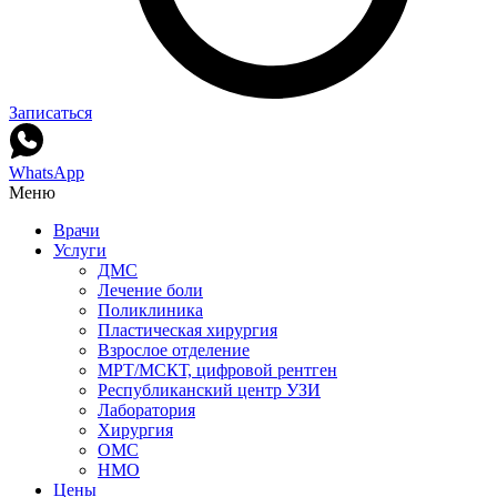
Записаться
WhatsApp
Меню
Врачи
Услуги
ДМС
Лечение боли
Поликлиника
Пластическая хирургия
Взрослое отделение
МРТ/МСКТ, цифровой рентген
Республиканский центр УЗИ
Лаборатория
Хирургия
ОМС
НМО
Цены