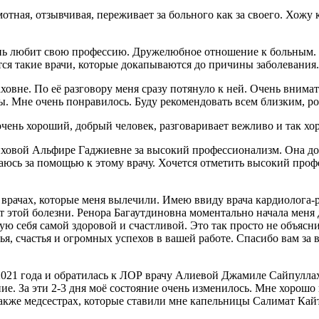
ая, отзывчивая, переживает за больного как за своего. Хожу к 
нь любит свою профессию. Дружелюбное отношение к больным. У
вятся такие врачи, которые докапываются до причины заболевани
вне. По её разговору меня сразу потянуло к ней. Очень внимат
ры. Мне очень понравилось. Буду рекомендовать всем близким, р
очень хороший, добрый человек, разговаривает вежливо и так хо
овой Альфире Гаджиевне за высокий профессионализм. Она доб
ащаюсь за помощью к этому врачу. Хочется отметить высокий проф
 врачах, которые меня вылечили. Имею ввиду врача кардиолога-
от этой болезни. Ренора Багаутдиновна моментально начала меня 
вую себя самой здоровой и счастливой. Это так просто не объясни
я, счастья и огромных успехов в вашей работе. Спасибо вам за 
021 года и обратилась к ЛОР врачу Алиевой Джамиле Сайпуллахо
чение. За эти 2-3 дня моё состояние очень изменилось. Мне хоро
также медсестрах, которые ставили мне капельницы Салимат Кай