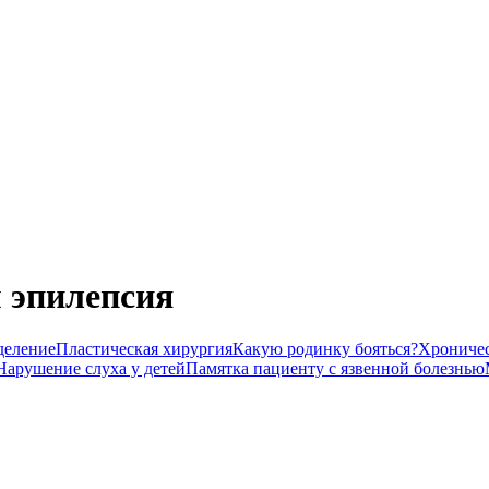
 эпилепсия
деление
Пластическая хирургия
Какую родинку бояться?
Хроничес
Нарушение слуха у детей
Памятка пациенту с язвенной болезнью