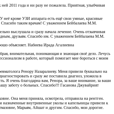
ней 2011 года и ни разу не пожалела. Приятная, улыбчивая
 неё кроме УЗИ аппарата есть ещё свои умные, красивые
я. Спасибо таким врачам! С уважением Бейбалаева М.М.
ельно выслушала и сразу начала лечение. Очень отзывчивая
одным, друзьям. Спасибо им. С уважением Бейбалаева М.М.
рошо объясняет. Набиева Ирада Агалиевна
рая, внимательная, понимающая и знающая своё дело. Лечусь
ессионализм в работе, который помогает мне бороться с моим
ревматолога Ренору Назаралиеву. Меня привели буквально на
диагностировать и сразу же поставила диагноз, уложила в
ть. Я очень благодарна вам, Ренора, за ваше внимание, за ваши
вашу заботу о больных. Спасибо!!! Гасанова Джувайрият
вне. Она меня приняла, осмотрела, отправила на рентген.
шо и назначенные внутривенные уколы и капельницы привели к
тмазовне, Марьям, Айшат и другим. Спасибо, мои дорогие.