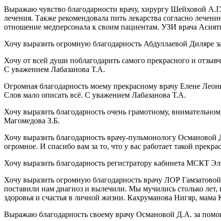
Выражаю чувство благодарности врачу, хирургу Шейховой А.Г. 
лечения. Также рекомендовала пить лекарства согласно лечен
отношение медперсонала к своим пациентам. УЗИ врача Асият
Хочу выразить огромную благодарность Абдуллаевой Диляре за
Хочу от всей души поблагодарить самого прекрасного и отзыв
С уважением Лабазанова Т.А.
Огромная благодарность моему прекрасному врачу Елене Леонид
Слов мало описать всё. С уважением Лабазанова Т.А.
Хочу выразить благодарность очень грамотному, внимательному
Магомедова З.Б.
Хочу выразить благодарность врачу-пульмонологу Османовой 
огромное. И спасибо вам за то, что у вас работает такой пре
Хочу выразить благодарность регистратору кабинета МСКТ Эл
Хочу выразить огромную благодарность врачу ЛОР Гамзатовой 
поставили нам диагноз и вылечили. Мы мучились столько лет, и
здоровья и счастья в личной жизни. Кахруманова Нигяр, мама
Выражаю благодарность своему врачу Османовой Д.А. за пом