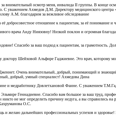
за внимательный осмотр меня, инвалида II группы. В конце осмо
ию. С уважением Ахмедов Д.М. Директору медицинского центра 
илову А.М. благодарим за вежливое обследование
 её добросовестное отношение к пациентам, за её понимание и 
чивого врача Аиду Ниязовну! Низкий поклон и огромная благод
овне! Спасибо за ваш подход к пациентам, за грамотность. Дол
 доктору Шейховой Альфире Гаджиевне. Это врач, которому можн
Дженнет. Очень внимательный, добрый, понимающий и знающий 
красный, добрый, умный специалист! Ахмедова Дина
ине и медработнику Довлетхановой Фаине. С уважением Т.М.Га
Эльмире Геннадиевне. Спасибо вам большое за ваш труд, профе
 никто не мог определить причину недуга, а вы справились на р
 Кахруманова О.С.
ощь и желаю дальнейших профессиональных успехов и здоровье