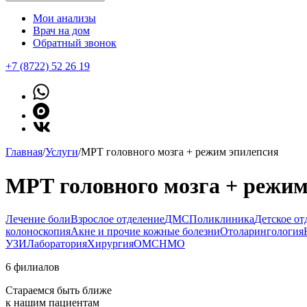
Мои анализы
Врач на дом
Обратный звонок
+7 (8722) 52 26 19
Главная
/
Услуги
/
МРТ головного мозга + режим эпилепсия
МРТ головного мозга + режим
Лечение боли
Взрослое отделение
ДМС
Поликлиника
Детское от
колоноскопия
Акне и прочие кожные болезни
Отоларингология
УЗИ
Лаборатория
Хирургия
ОМС
НМО
6 филиалов
Стараемся быть ближе
к нашим пациентам