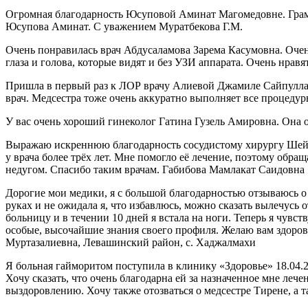
Огромная благодарность Юсуповой Аминат Магомедовне. Грамотн
Юсупова Аминат. С уважением Муратбекова Г.М.
Очень понравилась врач Абдусаламова Зарема Касумовна. Оче
глаза и голова, которые видят и без УЗИ аппарата. Очень нра
Пришла в первый раз к ЛОР врачу Алиевой Джамиле Сайпуллахо
врач. Медсестра тоже очень аккуратно выполняет все процеду
У вас очень хороший гинеколог Гатина Гузель Амировна. Она 
Выражаю искреннюю благодарность сосудистому хирургу Шейх
у врача более трёх лет. Мне помогло её лечение, поэтому обр
недугом. Спасибо таким врачам. Габибова Мамлакат Саидовна
Дорогие мои медики, я с большой благодарностью отзываюсь о
руках и не ожидала я, что избавлюсь, можно сказать вылечусь 
больницу и в течении 10 дней я встала на ноги. Теперь я чувст
особые, высочайшие знания своего профиля. Желаю вам здоровь
Муртазалиевна, Левашинский район, с. Хаджалмахи
Я больная гайморитом поступила в клинику «Здоровье» 18.04.2
Хочу сказать, что очень благодарна ей за назначенное мне ле
выздоровлению. Хочу также отозваться о медсестре Тирене, а 