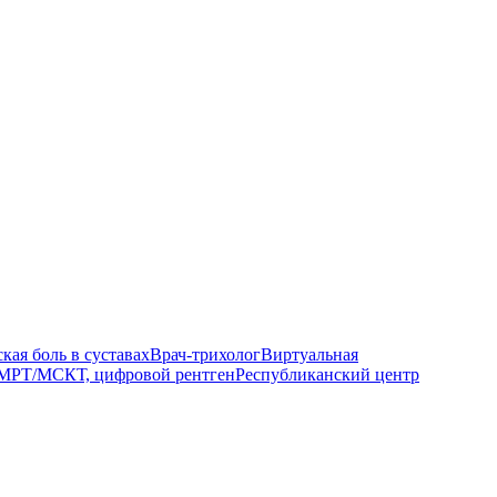
кая боль в суставах
Врач-трихолог
Виртуальная
МРТ/МСКТ, цифровой рентген
Республиканский центр