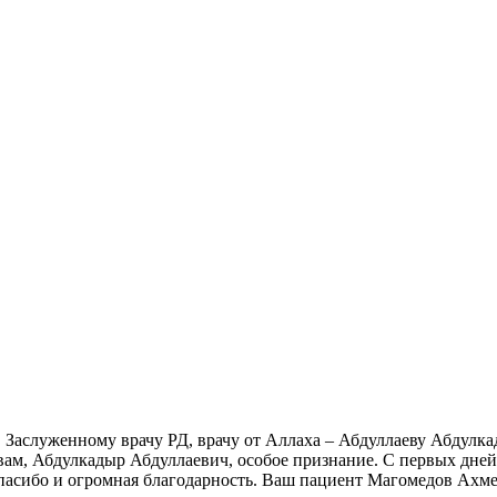
, Заслуженному врачу РД, врачу от Аллаха – Абдуллаеву Абдул
А вам, Абдулкадыр Абдуллаевич, особое признание. С первых дне
спасибо и огромная благодарность. Ваш пациент Магомедов Ахм