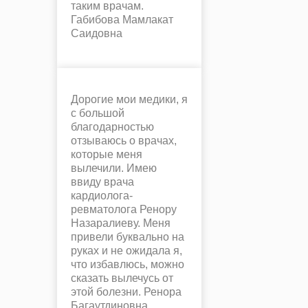
таким врачам.
Габибова Мамлакат
Саидовна
Дорогие мои медики, я
с большой
благодарностью
отзываюсь о врачах,
которые меня
вылечили. Имею
ввиду врача
кардиолога-
ревматолога Ренору
Назаралиеву. Меня
привели буквально на
руках и не ожидала я,
что избавлюсь, можно
сказать вылечусь от
этой болезни. Ренора
Багаутдиновна