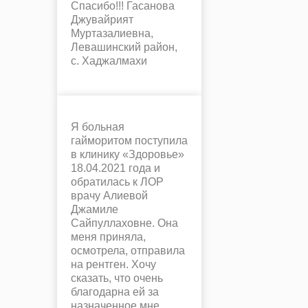
Спасибо!!! Гасанова
Джувайрият
Муртазалиевна,
Левашинский район,
с. Хаджалмахи
Я больная
гайморитом поступила
в клинику «Здоровье»
18.04.2021 года и
обратилась к ЛОР
врачу Алиевой
Джамиле
Сайпуллаховне. Она
меня приняла,
осмотрела, отправила
на рентген. Хочу
сказать, что очень
благодарна ей за
назначенное мне