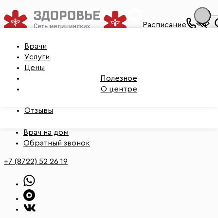
Расписание
Врачи
Врачи
Записаться на приём
Услуги
Услуги
Цены
Цены
Полезное
Полезное
О центре
О центре
Бонусная карта
Записаться на приём
Отзывы
Мои анализы
Врач на дом
Обратный звонок
+7 (8722) 52 26 19