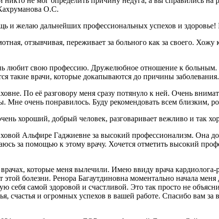
 никто не мог определить причину недуга, а вы справились на р
 Кахруманова О.С.
ощь и желаю дальнейших профессиональных успехов и здоровье
ая, отзывчивая, переживает за больного как за своего. Хожу к 
нь любит свою профессию. Дружелюбное отношение к больным. У
вятся такие врачи, которые докапываются до причины заболевани
вне. По её разговору меня сразу потянуло к ней. Очень внимат
ры. Мне очень понравилось. Буду рекомендовать всем близким, р
очень хороший, добрый человек, разговаривает вежливо и так хо
овой Альфире Гаджиевне за высокий профессионализм. Она доб
ащаюсь за помощью к этому врачу. Хочется отметить высокий проф
 врачах, которые меня вылечили. Имею ввиду врача кардиолога-
от этой болезни. Ренора Багаутдиновна моментально начала меня 
вую себя самой здоровой и счастливой. Это так просто не объясни
я, счастья и огромных успехов в вашей работе. Спасибо вам за 