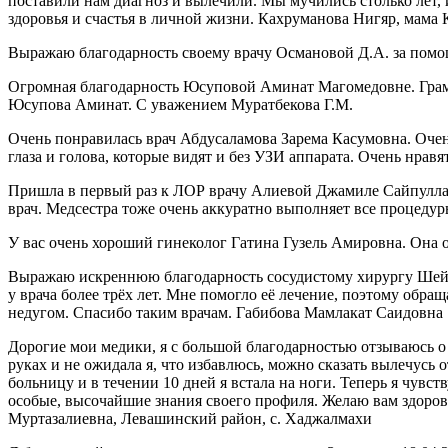
поставили нам диагноз и вылечили. Мы мучились столько лет, и
здоровья и счастья в личной жизни. Кахруманова Нигяр, мама
Выражаю благодарность своему врачу Османовой Д.А. за пом
Огромная благодарность Юсуповой Аминат Магомедовне. Грамотн
Юсупова Аминат. С уважением Муратбекова Г.М.
Очень понравилась врач Абдусаламова Зарема Касумовна. Оче
глаза и голова, которые видят и без УЗИ аппарата. Очень нра
Пришла в первый раз к ЛОР врачу Алиевой Джамиле Сайпуллахо
врач. Медсестра тоже очень аккуратно выполняет все процеду
У вас очень хороший гинеколог Гатина Гузель Амировна. Она 
Выражаю искреннюю благодарность сосудистому хирургу Шейх
у врача более трёх лет. Мне помогло её лечение, поэтому обр
недугом. Спасибо таким врачам. Габибова Мамлакат Саидовна
Дорогие мои медики, я с большой благодарностью отзываюсь о
руках и не ожидала я, что избавлюсь, можно сказать вылечусь 
больницу и в течении 10 дней я встала на ноги. Теперь я чувст
особые, высочайшие знания своего профиля. Желаю вам здоровь
Муртазалиевна, Левашинский район, с. Хаджалмахи