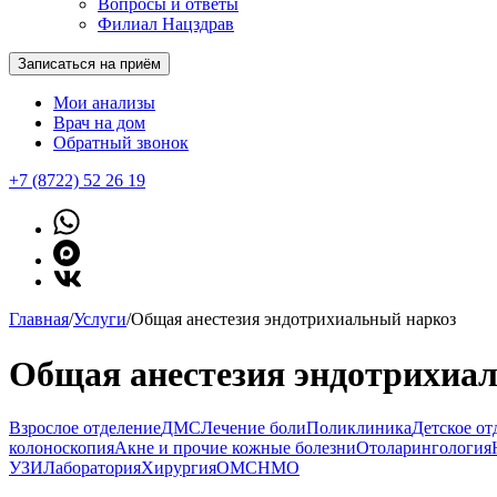
Вопросы и ответы
Филиал Нацздрав
Записаться на приём
Мои анализы
Врач на дом
Обратный звонок
+7 (8722) 52 26 19
Главная
/
Услуги
/
Общая анестезия эндотрихиальный наркоз
Общая анестезия эндотрихиа
Взрослое отделение
ДМС
Лечение боли
Поликлиника
Детское от
колоноскопия
Акне и прочие кожные болезни
Отоларингология
УЗИ
Лаборатория
Хирургия
ОМС
НМО