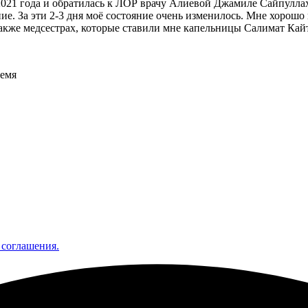
021 года и обратилась к ЛОР врачу Алиевой Джамиле Сайпуллахо
чение. За эти 2-3 дня моё состояние очень изменилось. Мне хоро
также медсестрах, которые ставили мне капельницы Салимат Кай
ремя
 соглашения.