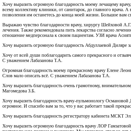
Хочу выразить огромную благодарность моему лечащему врачу
всему коллективу клиники, от санитарок, до главного врача. 
позволения им останетесь до конца моей жизни. Большое вам 
Выражаю чувство благодарности врачу, хирургу Шейховой А.Г. 
лечения. Также рекомендовала пить лекарства согласно лечен
отношение медперсонала к своим пациентам. УЗИ врача Асият
Хочу выразить огромную благодарность Абдуллаевой Диляре за
Хочу от всей души поблагодарить самого прекрасного и отзыв
С уважением Лабазанова Т.А.
Огромная благодарность моему прекрасному врачу Елене Леонид
Слов мало описать всё. С уважением Лабазанова Т.А.
Хочу выразить благодарность очень грамотному, внимательному
Магомедова З.Б.
Хочу выразить благодарность врачу-пульмонологу Османовой 
огромное. И спасибо вам за то, что у вас работает такой пре
Хочу выразить благодарность регистратору кабинета МСКТ Эл
Хочу выразить огромную благодарность врачу ЛОР Гамзатовой 