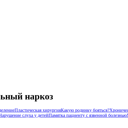
льный наркоз
деление
Пластическая хирургия
Какую родинку бояться?
Хроничес
Нарушение слуха у детей
Памятка пациенту с язвенной болезнью