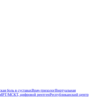
кая боль в суставах
Врач-трихолог
Виртуальная
МРТ/МСКТ, цифровой рентген
Республиканский центр