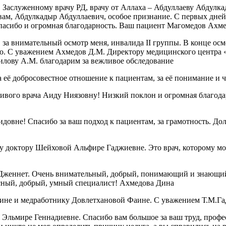
, Заслуженному врачу РД, врачу от Аллаха – Абдуллаеву Абдул
А вам, Абдулкадыр Абдуллаевич, особое признание. С первых дне
спасибо и огромная благодарность. Ваш пациент Магомедов Ахм
за внимательный осмотр меня, инвалида II группы. В конце осмо
ию. С уважением Ахмедов Д.М. Директору медицинского центра 
илову А.М. благодарим за вежливое обследование
 её добросовестное отношение к пациентам, за её понимание и 
чивого врача Аиду Ниязовну! Низкий поклон и огромная благод
овне! Спасибо за ваш подход к пациентам, за грамотность. Дол
 доктору Шейховой Альфире Гаджиевне. Это врач, которому можн
Дженнет. Очень внимательный, добрый, понимающий и знающий 
красный, добрый, умный специалист! Ахмедова Дина
ине и медработнику Довлетхановой Фаине. С уважением Т.М.Га
Эльмире Геннадиевне. Спасибо вам большое за ваш труд, профе