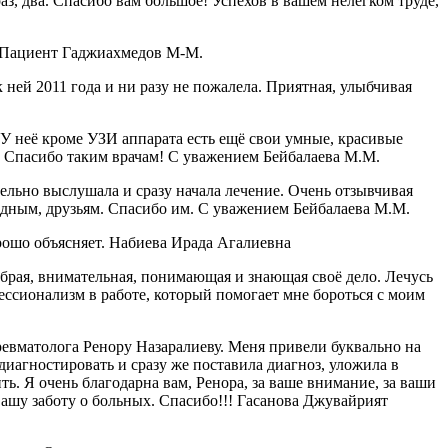
аз, два. Спасибо вам большое! Успехов в вашем нелегком труде,
! Пациент Гаджиахмедов М-М.
ней 2011 года и ни разу не пожалела. Приятная, улыбчивая
 неё кроме УЗИ аппарата есть ещё свои умные, красивые
я. Спасибо таким врачам! С уважением Бейбалаева М.М.
ельно выслушала и сразу начала лечение. Очень отзывчивая
одным, друзьям. Спасибо им. С уважением Бейбалаева М.М.
рошо объясняет. Набиева Ирада Агалиевна
рая, внимательная, понимающая и знающая своё дело. Лечусь
ессионализм в работе, который помогает мне бороться с моим
ревматолога Ренору Назаралиеву. Меня привели буквально на
диагностировать и сразу же поставила диагноз, уложила в
ть. Я очень благодарна вам, Ренора, за ваше внимание, за ваши
вашу заботу о больных. Спасибо!!! Гасанова Джувайрият