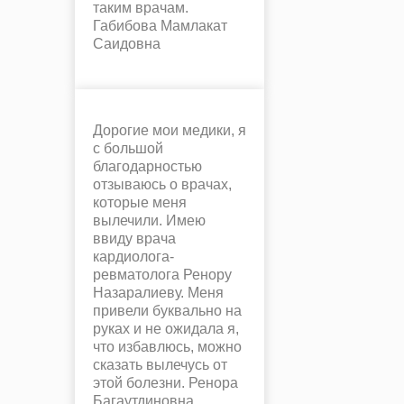
таким врачам.
Габибова Мамлакат
Саидовна
Дорогие мои медики, я
с большой
благодарностью
отзываюсь о врачах,
которые меня
вылечили. Имею
ввиду врача
кардиолога-
ревматолога Ренору
Назаралиеву. Меня
привели буквально на
руках и не ожидала я,
что избавлюсь, можно
сказать вылечусь от
этой болезни. Ренора
Багаутдиновна