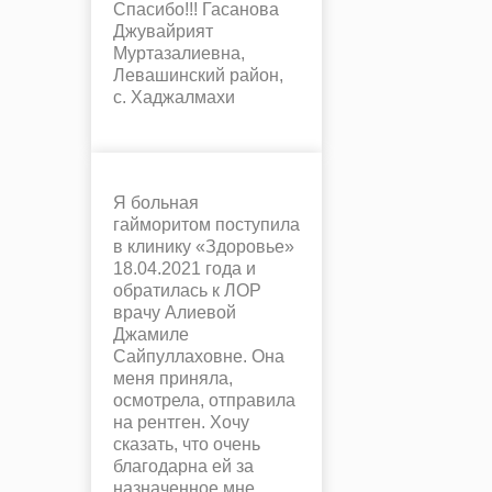
Спасибо!!! Гасанова
Джувайрият
Муртазалиевна,
Левашинский район,
с. Хаджалмахи
Я больная
гайморитом поступила
в клинику «Здоровье»
18.04.2021 года и
обратилась к ЛОР
врачу Алиевой
Джамиле
Сайпуллаховне. Она
меня приняла,
осмотрела, отправила
на рентген. Хочу
сказать, что очень
благодарна ей за
назначенное мне