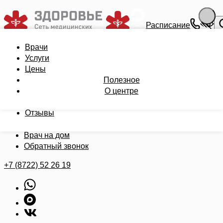
Расписание
Врачи
Врачи
Записаться на приём
Услуги
Услуги
Цены
Цены
Полезное
Полезное
О центре
О центре
Бонусная карта
Записаться на приём
Отзывы
Мои анализы
Врач на дом
Обратный звонок
+7 (8722) 52 26 19