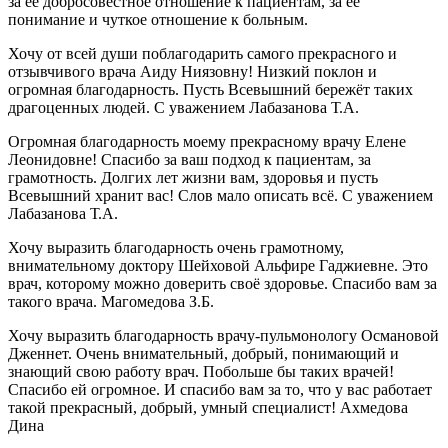
за её добросовестное отношение к пациентам, за её
понимание и чуткое отношение к больным.
Хочу от всей души поблагодарить самого прекрасного и
отзывчивого врача Аиду Ниязовну! Низкий поклон и
огромная благодарность. Пусть Всевышний бережёт таких
драгоценных людей. С уважением Лабазанова Т.А.
Огромная благодарность моему прекрасному врачу Елене
Леонидовне! Спасибо за ваш подход к пациентам, за
грамотность. Долгих лет жизни вам, здоровья и пусть
Всевышний хранит вас! Слов мало описать всё. С уважением
Лабазанова Т.А.
Хочу выразить благодарность очень грамотному,
внимательному доктору Шейховой Альфире Гаджиевне. Это
врач, которому можно доверить своё здоровье. Спасибо вам за
такого врача. Магомедова З.Б.
Хочу выразить благодарность врачу-пульмонологу Османовой
Дженнет. Очень внимательный, добрый, понимающий и
знающий свою работу врач. Побольше бы таких врачей!
Спасибо ей огромное. И спасибо вам за то, что у вас работает
такой прекрасный, добрый, умный специалист! Ахмедова
Дина