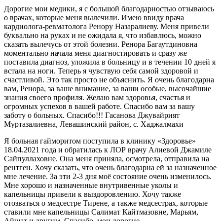
Дорогие мои медики, я с большой благодарностью отзываюсь
о врачах, которые меня вылечили. Имею ввиду врача
кардиолога-ревматолога Ренору Назаралиеву. Меня привели
буквально на руках и не ожидала я, что избавлюсь, можно
сказать вылечусь от этой болезни. Ренора Багаутдиновна
моментально начала меня диагностировать и сразу же
поставила диагноз, уложила в больницу и в течении 10 дней я
встала на ноги. Теперь я чувствую себя самой здоровой и
счастливой. Это так просто не объяснить. Я очень благодарна
вам, Ренора, за ваше внимание, за ваши особые, высочайшие
знания своего профиля. Желаю вам здоровья, счастья и
огромных успехов в вашей работе. Спасибо вам за вашу
заботу о больных. Спасибо!!! Гасанова Джувайрият
Муртазалиевна, Левашинский район, с. Хаджалмахи
Я больная гайморитом поступила в клинику «Здоровье»
18.04.2021 года и обратилась к ЛОР врачу Алиевой Джамиле
Сайпуллаховне. Она меня приняла, осмотрела, отправила на
рентген. Хочу сказать, что очень благодарна ей за назначенное
мне лечение. За эти 2-3 дня моё состояние очень изменилось.
Мне хорошо и назначенные внутривенные уколы и
капельницы привели к выздоровлению. Хочу также
отозваться о медсестре Тирене, а также медсестрах, которые
ставили мне капельницы Салимат Кайтмазовне, Марьям,
Айшат и другим. Спасибо, мои дорогие.