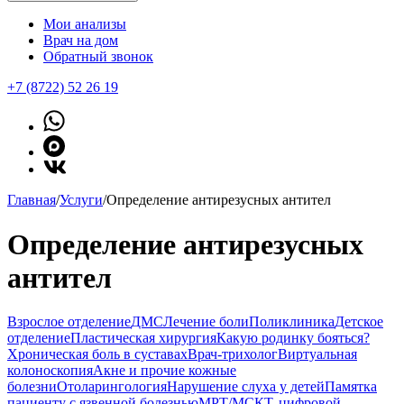
Мои анализы
Врач на дом
Обратный звонок
+7 (8722) 52 26 19
Главная
/
Услуги
/
Определение антирезусных антител
Определение антирезусных
антител
Взрослое отделение
ДМС
Лечение боли
Поликлиника
Детское
отделение
Пластическая хирургия
Какую родинку бояться?
Хроническая боль в суставах
Врач-трихолог
Виртуальная
колоноскопия
Акне и прочие кожные
болезни
Отоларингология
Нарушение слуха у детей
Памятка
пациенту с язвенной болезнью
МРТ/МСКТ, цифровой