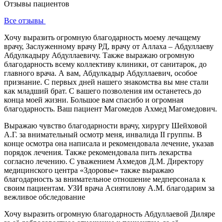
Отзывы пациентов
Все отзывы
Хочу выразить огромную благодарность моему лечащему
врачу, Заслуженному врачу РД, врачу от Аллаха – Абдуллаеву
Абдулкадыру Абдуллаевичу. Также выражаю огромную
благодарность всему коллективу клиники, от санитарок, до
главного врача. А вам, Абдулкадыр Абдуллаевич, особое
признание. С первых дней нашего знакомства вы мне стали
как младший брат. С вашего позволения им останетесь до
конца моей жизни. Большое вам спасибо и огромная
благодарность. Ваш пациент Магомедов Ахмед Магомедович.
Выражаю чувство благодарности врачу, хирургу Шейховой
А.Г. за внимательный осмотр меня, инвалида II группы. В
конце осмотра она написала и рекомендовала лечение, указав
порядок лечения. Также рекомендовала пить лекарства
согласно лечению. С уважением Ахмедов Д.М. Директору
медицинского центра «Здоровье» также выражаю
благодарность за внимательное отношение медперсонала к
своим пациентам. УЗИ врача Асиятилову А.М. благодарим за
вежливое обследование
Хочу выразить огромную благодарность Абдуллаевой Диляре