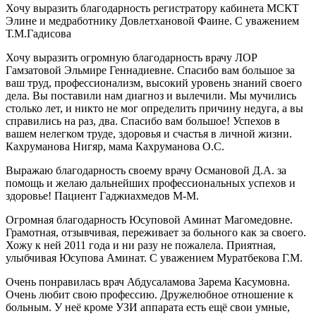
Хочу выразить благодарность регистратору кабинета МСКТ
Элине и медработнику Довлетхановой Фаине. С уважением
Т.М.Гадисова
Хочу выразить огромную благодарность врачу ЛОР
Гамзатовой Эльмире Геннадиевне. Спасибо вам большое за
ваш труд, профессионализм, высокий уровень знаний своего
дела. Вы поставили нам диагноз и вылечили. Мы мучились
столько лет, и никто не мог определить причину недуга, а вы
справились на раз, два. Спасибо вам большое! Успехов в
вашем нелегком труде, здоровья и счастья в личной жизни.
Кахруманова Нигяр, мама Кахруманова О.С.
Выражаю благодарность своему врачу Османовой Д.А. за
помощь и желаю дальнейших профессиональных успехов и
здоровье! Пациент Гаджиахмедов М-М.
Огромная благодарность Юсуповой Аминат Магомедовне.
Грамотная, отзывчивая, переживает за больного как за своего.
Хожу к ней 2011 года и ни разу не пожалела. Приятная,
улыбчивая Юсупова Аминат. С уважением Муратбекова Г.М.
Очень понравилась врач Абдусаламова Зарема Касумовна.
Очень любит свою профессию. Дружелюбное отношение к
больным. У неё кроме УЗИ аппарата есть ещё свои умные,