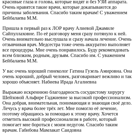
красивые глаза и голова, которые видят и без УЗИ аппарата.
Очень нравятся такие врачи, которые докапываются до
причины заболевания. Спасибо таким врачам! С уважением
Бейбалаева М.М.
Пришла в первый раз к ЛОР врачу Алиевой Джамиле
Сайпуллаховне. По её разговору меня сразу потянуло к ней.
Очень внимательно выслушала и сразу начала лечение. Очень
отзывчивая врач. Медсестра тоже очень аккуратно выполняет
все процедуры. Мне очень понравилось. Буду рекомендовать
всем близким, родным, друзьям. Спасибо им. С уважением
Бейбалаева М.М.
У вас очень хороший гинеколог Гатина Гузель Амировна. Она
очень хороший, добрый человек, разговаривает вежливо и так
хорошо объясняет. Набиева Ирада Агалиевна
Выражаю искреннюю благодарность сосудистому хирургу
Шейховой Альфире Гаджиевне за высокий профессионализм.
Она добрая, внимательная, понимающая и знающая своё дело.
Лечусь у врача более трёх лет. Мне помогло её лечение,
поэтому обращаюсь за помощью к этому врачу. Хочется
отметить высокий профессионализм в работе, который
помогает мне бороться с моим недугом. Спасибо таким
врачам. Габибова Мамлакат Саидовна