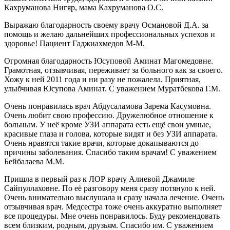
Кахруманова Нигяр, мама Кахруманова О.С.
Выражаю благодарность своему врачу Османовой Д.А. за
помощь и желаю дальнейших профессиональных успехов и
здоровье! Пациент Гаджиахмедов М-М.
Огромная благодарность Юсуповой Аминат Магомедовне.
Грамотная, отзывчивая, переживает за больного как за своего.
Хожу к ней 2011 года и ни разу не пожалела. Приятная,
улыбчивая Юсупова Аминат. С уважением Муратбекова Г.М.
Очень понравилась врач Абдусаламова Зарема Касумовна.
Очень любит свою профессию. Дружелюбное отношение к
больным. У неё кроме УЗИ аппарата есть ещё свои умные,
красивые глаза и голова, которые видят и без УЗИ аппарата.
Очень нравятся такие врачи, которые докапываются до
причины заболевания. Спасибо таким врачам! С уважением
Бейбалаева М.М.
Пришла в первый раз к ЛОР врачу Алиевой Джамиле
Сайпуллаховне. По её разговору меня сразу потянуло к ней.
Очень внимательно выслушала и сразу начала лечение. Очень
отзывчивая врач. Медсестра тоже очень аккуратно выполняет
все процедуры. Мне очень понравилось. Буду рекомендовать
всем близким, родным, друзьям. Спасибо им. С уважением