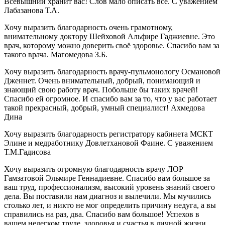
Всевышний хранит вас! Слов мало описать всё. С уважением
Лабазанова Т.А.
Хочу выразить благодарность очень грамотному,
внимательному доктору Шейховой Альфире Гаджиевне. Это
врач, которому можно доверить своё здоровье. Спасибо вам за
такого врача. Магомедова З.Б.
Хочу выразить благодарность врачу-пульмонологу Османовой
Дженнет. Очень внимательный, добрый, понимающий и
знающий свою работу врач. Побольше бы таких врачей!
Спасибо ей огромное. И спасибо вам за то, что у вас работает
такой прекрасный, добрый, умный специалист! Ахмедова
Дина
Хочу выразить благодарность регистратору кабинета МСКТ
Элине и медработнику Довлетхановой Фаине. С уважением
Т.М.Гадисова
Хочу выразить огромную благодарность врачу ЛОР
Гамзатовой Эльмире Геннадиевне. Спасибо вам большое за
ваш труд, профессионализм, высокий уровень знаний своего
дела. Вы поставили нам диагноз и вылечили. Мы мучились
столько лет, и никто не мог определить причину недуга, а вы
справились на раз, два. Спасибо вам большое! Успехов в
вашем нелегком труде, здоровья и счастья в личной жизни.