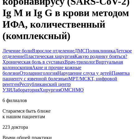
коронавирусу (SARS-CoV-2)
Ig M и Ig G в крови методом
ИФА, количественный
(комплексный)
Лечение боли
Взрослое отделение
ДМС
Поликлиника
Детское
отделение
Пластическая хирургия
Какую родинку бояться?
Хроническая боль в суставах
Врач-трихолог
Виртуальная
колоноскопия
Акне и прочие кожные
болезни
Отоларингология
Нарушение слуха у детей
Памятка
пациенту с язвенной болезнью
МРТ/МСКТ, цифровой
рентген
Республиканский центр
УЗИ
Лаборатория
Хирургия
ОМС
НМО
6 филиалов
Стараемся быть ближе
к нашим пациентам
223 доктора
Врачи общей практики