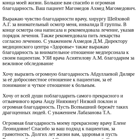
конца моей жизни. Большое вам спасибо и огромная
благодарность. Ваш пациент Магомедов Ахмед Магомедович.
Выражаю чувство благодарности врачу, хирургу Шейховой
А.Г. за внимательный осмотр меня, инвалида II группы. В
конце осмотра она написала и рекомендовала лечение, указав
порядок лечения. Также рекомендовала пить лекарства
согласно лечению. С уважением Ахмедов Д.М. Директору
медицинского центра «Здоровье» также выражаю
благодарность за внимательное отношение медперсонала к
своим пациентам. УЗИ врача Асиятилову А.М. благодарим за
вежливое обследование
Хочу выразить огромную благодарность Абдуллаевой Диляре
за её добросовестное отношение к пациентам, за её
понимание и чуткое отношение к больным.
Хочу от всей души поблагодарить самого прекрасного и
отзывчивого врача Аиду Ниязовну! Низкий поклон и
огромная благодарность. Пусть Всевышний бережёт таких
драгоценных людей. С уважением Лабазанова Т.А.
Огромная благодарность моему прекрасному врачу Елене
Леонидовне! Спасибо за ваш подход к пациентам, за
грамотность. Долгих лет жизни вам, здоровья и пусть