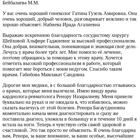
Бейбалаева М.М.
У вас очень хороший гинеколог Гатина Гузель Амировна. Она
очень хороший, добрый человек, разговаривает вежливо и так
хорошо объясняет. Набиева Ирада Агалиевна
Выражаю искреннюю благодарность сосудистому хирургу
Шейховой Альфире Гаджиевне за высокий профессионализм.
Она добрая, внимательная, понимающая и знающая своё дело.
Лечусь у врача более трёх лет. Мне помогло её лечение,
поэтому обращаюсь за помощью к этому врачу. Хочется
отметить высокий профессионализм в работе, который
помогает мне бороться с моим недугом. Спасибо таким
врачам. Габибова Мамлакат Саидовна
Дорогие мои медики, я с большой благодарностью отзываюсь
о врачах, которые меня вылечили. Имею ввиду врача
кардиолога-ревматолога Ренору Назаралиеву. Меня привели
буквально на руках и не ожидала я, что избавлюсь, можно
сказать вылечусь от этой болезни. Ренора Багаутдиновна
моментально начала меня диагностировать и сразу же
поставила диагноз, уложила в больницу и в течении 10 дней я
встала на ноги. Теперь я чувствую себя самой здоровой и
счастливой. Это так просто не объяснить. Я очень благодарна
вам, Ренора, за ваше внимание, за ваши особые, высочайшие