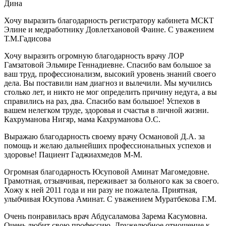
Дина
Хочу выразить благодарность регистратору кабинета МСКТ
Элине и медработнику Довлетхановой Фаине. С уважением
Т.М.Гадисова
Хочу выразить огромную благодарность врачу ЛОР
Гамзатовой Эльмире Геннадиевне. Спасибо вам большое за
ваш труд, профессионализм, высокий уровень знаний своего
дела. Вы поставили нам диагноз и вылечили. Мы мучились
столько лет, и никто не мог определить причину недуга, а вы
справились на раз, два. Спасибо вам большое! Успехов в
вашем нелегком труде, здоровья и счастья в личной жизни.
Кахруманова Нигяр, мама Кахруманова О.С.
Выражаю благодарность своему врачу Османовой Д.А. за
помощь и желаю дальнейших профессиональных успехов и
здоровье! Пациент Гаджиахмедов М-М.
Огромная благодарность Юсуповой Аминат Магомедовне.
Грамотная, отзывчивая, переживает за больного как за своего.
Хожу к ней 2011 года и ни разу не пожалела. Приятная,
улыбчивая Юсупова Аминат. С уважением Муратбекова Г.М.
Очень понравилась врач Абдусаламова Зарема Касумовна.
Очень любит свою профессию. Дружелюбное отношение к