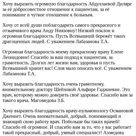
Хочу выразить огромную благодарность Абдуллаевой Диляре
за её добросовестное отношение к пациентам, за её
понимание и чуткое отношение к больным.
Хочу от всей души поблагодарить самого прекрасного и
отзывчивого врача Аиду Ниязовну! Низкий поклон и
огромная благодарность. Пусть Всевышний бережёт таких
драгоценных людей. С уважением Лабазанова Т.А.
Огромная благодарность моему прекрасному врачу Елене
Леонидовне! Спасибо за ваш подход к пациентам, за
грамотность. Долгих лет жизни вам, здоровья и пусть
Всевышний хранит вас! Слов мало описать всё. С уважением
Лабазанова Т.А.
Хочу выразить благодарность очень грамотному,
внимательному доктору Шейховой Альфире Гаджиевне. Это
врач, которому можно доверить своё здоровье. Спасибо вам за
такого врача. Магомедова З.Б.
Хочу выразить благодарность врачу-пульмонологу Османовой
Дженнет. Очень внимательный, добрый, понимающий и
знающий свою работу врач. Побольше бы таких врачей!
Спасибо ей огромное. И спасибо вам за то, что у вас работает
такой прекрасный, добрый, умный специалист! Ахмедова