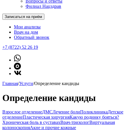
Вопросы и ответы
Филиал Нацздрав
Записаться на приём
Мои анализы
Врач на дом
Обратный звонок
+7 (8722) 52 26 19
Главная
/
Услуги
/
Определение кандиды
Определение кандиды
Взрослое отделение
ДМС
Лечение боли
Поликлиника
Детское
отделение
Пластическая хирургия
Какую родинку бояться?
Хроническая боль в суставах
Врач-трихолог
Виртуальная
колоноскопия
Акне и прочие кожные