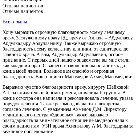
Отзывы пациентов
Отзывы пациентов
Все отзывы
Хочу выразить огромную благодарность моему лечащему
врачу, Заслуженному врачу РД, врачу от Аллаха – Абдуллаеву
Абдулкадыру Абдуллаевичу. Также выражаю огромную
благодарность всему коллективу клиники, от санитарок, до
главного врача. А вам, Абдулкадыр Абдуллаевич, особое
признание. С первых дней нашего знакомства вы мне стали
как младший брат. С вашего позволения им останетесь до
конца моей жизни. Большое вам спасибо и огромная
благодарность. Ваш пациент Магомедов Ахмед Магомедович.
Выражаю чувство благодарности врачу, хирургу Шейховой
А.Г. за внимательный осмотр меня, инвалида II группы. В
конце осмотра она написала и рекомендовала лечение, указав
порядок лечения. Также рекомендовала пить лекарства
согласно лечению. С уважением Ахмедов Д.М. Директору
медицинского центра «Здоровье» также выражаю
благодарность за внимательное отношение медперсонала к
своим пациентам. УЗИ врача Асиятилову А.М. благодарим за
вежливое обследование