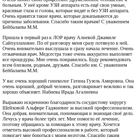
больным. У неё кроме УЗИ аппарата есть ещё свои умные,
красивые глаза и голова, которые видят и без УЗИ аппарата.
Очень нравятся такие врачи, которые докапываются до
причины заболевания. Спасибо таким врачам! С уважением
Бейбалаева М.М.
Пришла в первый раз к ЛОР врачу Алиевой Джамиле
Сайпуллаховне. По её разговору меня сразу потянуло к ней.
Очень внимательно выслушала и сразу начала лечение. Очень
отзывчивая врач. Медсестра тоже очень аккуратно выполняет
все процедуры. Мне очень понравилось. Буду рекомендовать
всем близким, родным, друзьям. Спасибо им. С уважением
Бейбалаева М.М.
У вас очень хороший гинеколог Гатина Гузель Амировна. Она
очень хороший, добрый человек, разговаривает вежливо и так
хорошо объясняет. Набиева Ирада Агалиевна
Выражаю искреннюю благодарность сосудистому хирургу
Шейховой Альфире Гаджиевне за высокий профессионализм.
Она добрая, внимательная, понимающая и знающая своё дело.
Лечусь у врача более трёх лет. Мне помогло её лечение,
поэтому обращаюсь за помощью к этому врачу. Хочется
отметить высокий профессионализм в работе, который
помогает мне бороться с моим недугом. Спасибо таким