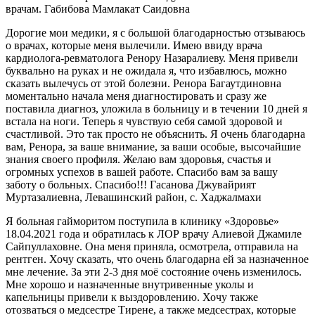
врачам. Габибова Мамлакат Саидовна
Дорогие мои медики, я с большой благодарностью отзываюсь
о врачах, которые меня вылечили. Имею ввиду врача
кардиолога-ревматолога Ренору Назаралиеву. Меня привели
буквально на руках и не ожидала я, что избавлюсь, можно
сказать вылечусь от этой болезни. Ренора Багаутдиновна
моментально начала меня диагностировать и сразу же
поставила диагноз, уложила в больницу и в течении 10 дней я
встала на ноги. Теперь я чувствую себя самой здоровой и
счастливой. Это так просто не объяснить. Я очень благодарна
вам, Ренора, за ваше внимание, за ваши особые, высочайшие
знания своего профиля. Желаю вам здоровья, счастья и
огромных успехов в вашей работе. Спасибо вам за вашу
заботу о больных. Спасибо!!! Гасанова Джувайрият
Муртазалиевна, Левашинский район, с. Хаджалмахи
Я больная гайморитом поступила в клинику «Здоровье»
18.04.2021 года и обратилась к ЛОР врачу Алиевой Джамиле
Сайпуллаховне. Она меня приняла, осмотрела, отправила на
рентген. Хочу сказать, что очень благодарна ей за назначенное
мне лечение. За эти 2-3 дня моё состояние очень изменилось.
Мне хорошо и назначенные внутривенные уколы и
капельницы привели к выздоровлению. Хочу также
отозваться о медсестре Тирене, а также медсестрах, которые