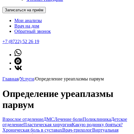
Записаться на приём
Мои анализы
Врач на дом
Обратный звонок
+7 (8722) 52 26 19
Главная
/
Услуги
/
Определение уреаплазмы парвум
Определение уреаплазмы
парвум
Взрослое отделение
ДМС
Лечение боли
Поликлиника
Детское
отделение
Пластическая хирургия
Какую родинку бояться?
Хроническая боль в суставах
Врач-трихолог
Виртуальная