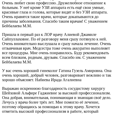
Очень любит свою профессию. Дружелюбное отношение к
больным. У неё кроме УЗИ аппарата есть ещё свои умные,
красивые глаза и голова, которые видят и без УЗИ аппарата.
Очень нравятся такие врачи, которые докапываются до
причины заболевания. Спасибо таким врачам! С уважением
Бейбалаева М.М.
Пришла в первый раз к ЛОР врачу Алиевой Джамиле
Сайпуллаховне. По её разговору меня сразу потянуло к ней.
Очень внимательно выслушала и сразу начала лечение. Очень
отзывчивая врач. Медсестра тоже очень аккуратно выполняет
все процедуры. Мне очень понравилось. Буду рекомендовать
всем близким, родным, друзьям. Спасибо им. С уважением
Бейбалаева М.М.
У вас очень хороший гинеколог Гатина Гузель Амировна. Она
очень хороший, добрый человек, разговаривает вежливо и так
хорошо объясняет. Набиева Ирада Агалиевна
Выражаю искреннюю благодарность сосудистому хирургу
Шейховой Альфире Гаджиевне за высокий профессионализм.
Она добрая, внимательная, понимающая и знающая своё дело.
Лечусь у врача более трёх лет. Мне помогло её лечение,
поэтому обращаюсь за помощью к этому врачу. Хочется
отметить высокий профессионализм в работе, который