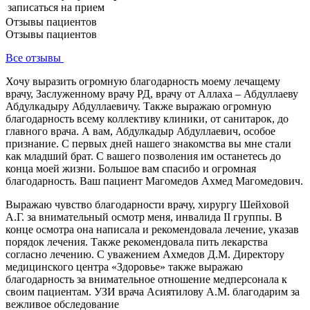
записаться на прием
Отзывы пациентов
Отзывы пациентов
Все отзывы
Хочу выразить огромную благодарность моему лечащему
врачу, Заслуженному врачу РД, врачу от Аллаха – Абдуллаеву
Абдулкадыру Абдуллаевичу. Также выражаю огромную
благодарность всему коллективу клиники, от санитарок, до
главного врача. А вам, Абдулкадыр Абдуллаевич, особое
признание. С первых дней нашего знакомства вы мне стали
как младший брат. С вашего позволения им останетесь до
конца моей жизни. Большое вам спасибо и огромная
благодарность. Ваш пациент Магомедов Ахмед Магомедович.
Выражаю чувство благодарности врачу, хирургу Шейховой
А.Г. за внимательный осмотр меня, инвалида II группы. В
конце осмотра она написала и рекомендовала лечение, указав
порядок лечения. Также рекомендовала пить лекарства
согласно лечению. С уважением Ахмедов Д.М. Директору
медицинского центра «Здоровье» также выражаю
благодарность за внимательное отношение медперсонала к
своим пациентам. УЗИ врача Асиятилову А.М. благодарим за
вежливое обследование