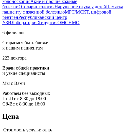
колоноскопия
Акне и прочие кожные
болезни
Отоларингология
Нарушение слуха у детей
Памятка
пациенту с язвенной болезнью
МРТ/МСКТ, цифровой
рентген
Республиканский центр
УЗИ
Лаборатория
Хирургия
ОМС
НМО
6 филиалов
Стараемся быть ближе
к нашим пациентам
223 доктора
Врачи общей практики
и узкие специалисты
Мы с Вами
Работаем без выходных
Пн-Пт с 8:30 до 18:00
Сб-Вс с 8:30 до 16:00
Цена
Стоимость услуги:
от р.