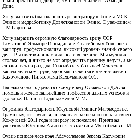
такой прекрасный, добрый, умный специалист! Ахмедова
Дина
Хочу выразить благодарность регистратору кабинета МСКТ
Элине и медработнику Довлетхановой Фаине. С уважением
Т.М.Гадисова
Хочу выразить огромную благодарность врачу ЛОР
Гамзатовой Эльмире Геннадиевне. Спасибо вам большое за
ваш труд, профессионализм, высокий уровень знаний своего
дела. Вы поставили нам диагноз и вылечили. Мы мучились
столько лет, и никто не мог определить причину недуга, а вы
справились на раз, два. Спасибо вам большое! Успехов в
вашем нелегком труде, здоровья и счастья в личной жизни.
Кахруманова Нигяр, мама Кахруманова О.С.
Выражаю благодарность своему врачу Османовой Д.А. за
помощь и желаю дальнейших профессиональных успехов и
здоровье! Пациент Гаджиахмедов М-М.
Огромная благодарность Юсуповой Аминат Магомедовне.
Грамотная, отзывчивая, переживает за больного как за своего.
Хожу к ней 2011 года и ни разу не пожалела. Приятная,
улыбчивая Юсупова Аминат. С уважением Муратбекова Г.М.
Очень понравилась врач Абдусаламова Зарема Касумовна.