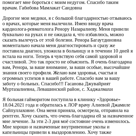
помогает мне бороться с моим недугом. Спасибо таким
врачам. Габибова Мамлакат Саидовна
Дорогие мои медики, я с большой благодарностью отзываюсь
о врачах, которые меня вылечили. Имею ввиду врача
кардиолога-ревматолога Ренору Назаралиеву. Меня привели
буквально на руках и не ожидала я, что избавлюсь, можно
сказать вылечусь от этой болезни. Ренора Багаутдиновна
моментально начала меня диагностировать и сразу же
поставила диагноз, уложила в больницу и в течении 10 дней я
встала на ноги. Теперь я чувствую себя самой здоровой и
счастливой. Это так просто не объяснить. Я очень благодарна
вам, Ренора, за ваше внимание, за ваши особые, высочайшие
знания своего профиля. Желаю вам здоровья, счастья и
огромных успехов в вашей работе. Спасибо вам за вашу
заботу о больных. Спасибо!!! Гасанова Джувайрият
Муртазалиевна, Левашинский район, с. Хаджалмахи
Я больная гайморитом поступила в клинику «Здоровье»
18.04.2021 года и обратилась к ЛОР врачу Алиевой Джамиле
Сайпуллаховне. Она меня приняла, осмотрела, отправила на
рентген. Хочу сказать, что очень благодарна ей за назначенное
мне лечение. За эти 2-3 дня моё состояние очень изменилось.
Мне хорошо и назначенные внутривенные уколы и
капельницы привели к выздоровлению. Хочу также