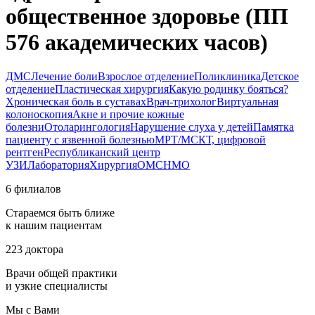
общественное здоровье (ПП
576 академических часов)
ДМС
Лечение боли
Взрослое отделение
Поликлиника
Детское
отделение
Пластическая хирургия
Какую родинку бояться?
Хроническая боль в суставах
Врач-трихолог
Виртуальная
колоноскопия
Акне и прочие кожные
болезни
Отоларингология
Нарушение слуха у детей
Памятка
пациенту с язвенной болезнью
МРТ/МСКТ, цифровой
рентген
Республиканский центр
УЗИ
Лаборатория
Хирургия
ОМС
НМО
6 филиалов
Стараемся быть ближе
к нашим пациентам
223 доктора
Врачи общей практики
и узкие специалисты
Мы с Вами