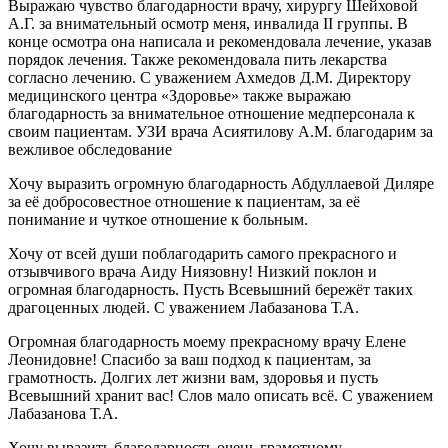
Выражаю чувство благодарности врачу, хирургу Шейховой
А.Г. за внимательный осмотр меня, инвалида II группы. В
конце осмотра она написала и рекомендовала лечение, указав
порядок лечения. Также рекомендовала пить лекарства
согласно лечению. С уважением Ахмедов Д.М. Директору
медицинского центра «Здоровье» также выражаю
благодарность за внимательное отношение медперсонала к
своим пациентам. УЗИ врача Асиятилову А.М. благодарим за
вежливое обследование
Хочу выразить огромную благодарность Абдуллаевой Диляре
за её добросовестное отношение к пациентам, за её
понимание и чуткое отношение к больным.
Хочу от всей души поблагодарить самого прекрасного и
отзывчивого врача Аиду Ниязовну! Низкий поклон и
огромная благодарность. Пусть Всевышний бережёт таких
драгоценных людей. С уважением Лабазанова Т.А.
Огромная благодарность моему прекрасному врачу Елене
Леонидовне! Спасибо за ваш подход к пациентам, за
грамотность. Долгих лет жизни вам, здоровья и пусть
Всевышний хранит вас! Слов мало описать всё. С уважением
Лабазанова Т.А.
Хочу выразить благодарность очень грамотному,