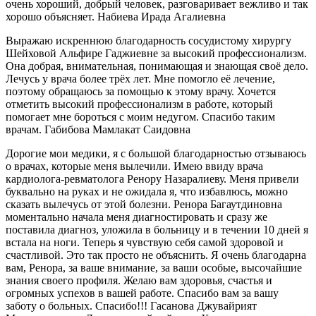
очень хороший, добрый человек, разговаривает вежливо и так
хорошо объясняет. Набиева Ирада Агалиевна
Выражаю искреннюю благодарность сосудистому хирургу
Шейховой Альфире Гаджиевне за высокий профессионализм.
Она добрая, внимательная, понимающая и знающая своё дело.
Лечусь у врача более трёх лет. Мне помогло её лечение,
поэтому обращаюсь за помощью к этому врачу. Хочется
отметить высокий профессионализм в работе, который
помогает мне бороться с моим недугом. Спасибо таким
врачам. Габибова Мамлакат Саидовна
Дорогие мои медики, я с большой благодарностью отзываюсь
о врачах, которые меня вылечили. Имею ввиду врача
кардиолога-ревматолога Ренору Назаралиеву. Меня привели
буквально на руках и не ожидала я, что избавлюсь, можно
сказать вылечусь от этой болезни. Ренора Багаутдиновна
моментально начала меня диагностировать и сразу же
поставила диагноз, уложила в больницу и в течении 10 дней я
встала на ноги. Теперь я чувствую себя самой здоровой и
счастливой. Это так просто не объяснить. Я очень благодарна
вам, Ренора, за ваше внимание, за ваши особые, высочайшие
знания своего профиля. Желаю вам здоровья, счастья и
огромных успехов в вашей работе. Спасибо вам за вашу
заботу о больных. Спасибо!!! Гасанова Джувайрият