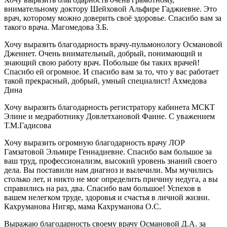
внимательному доктору Шейховой Альфире Гаджиевне. Это
врач, которому можно доверить своё здоровье. Спасибо вам за
такого врача. Магомедова З.Б.
Хочу выразить благодарность врачу-пульмонологу Османовой
Дженнет. Очень внимательный, добрый, понимающий и
знающий свою работу врач. Побольше бы таких врачей!
Спасибо ей огромное. И спасибо вам за то, что у вас работает
такой прекрасный, добрый, умный специалист! Ахмедова
Дина
Хочу выразить благодарность регистратору кабинета МСКТ
Элине и медработнику Довлетхановой Фаине. С уважением
Т.М.Гадисова
Хочу выразить огромную благодарность врачу ЛОР
Гамзатовой Эльмире Геннадиевне. Спасибо вам большое за
ваш труд, профессионализм, высокий уровень знаний своего
дела. Вы поставили нам диагноз и вылечили. Мы мучились
столько лет, и никто не мог определить причину недуга, а вы
справились на раз, два. Спасибо вам большое! Успехов в
вашем нелегком труде, здоровья и счастья в личной жизни.
Кахруманова Нигяр, мама Кахруманова О.С.
Выражаю благодарность своему врачу Османовой Д.А. за