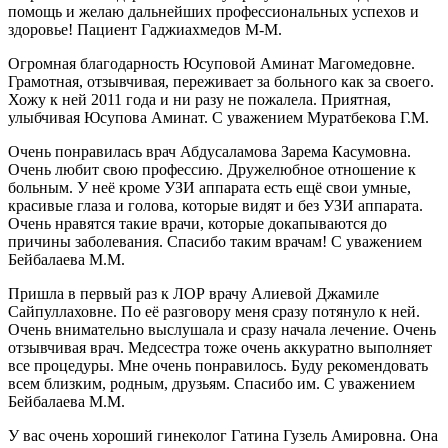
помощь и желаю дальнейших профессиональных успехов и
здоровье! Пациент Гаджиахмедов М-М.
Огромная благодарность Юсуповой Аминат Магомедовне.
Грамотная, отзывчивая, переживает за больного как за своего.
Хожу к ней 2011 года и ни разу не пожалела. Приятная,
улыбчивая Юсупова Аминат. С уважением Муратбекова Г.М.
Очень понравилась врач Абдусаламова Зарема Касумовна.
Очень любит свою профессию. Дружелюбное отношение к
больным. У неё кроме УЗИ аппарата есть ещё свои умные,
красивые глаза и голова, которые видят и без УЗИ аппарата.
Очень нравятся такие врачи, которые докапываются до
причины заболевания. Спасибо таким врачам! С уважением
Бейбалаева М.М.
Пришла в первый раз к ЛОР врачу Алиевой Джамиле
Сайпуллаховне. По её разговору меня сразу потянуло к ней.
Очень внимательно выслушала и сразу начала лечение. Очень
отзывчивая врач. Медсестра тоже очень аккуратно выполняет
все процедуры. Мне очень понравилось. Буду рекомендовать
всем близким, родным, друзьям. Спасибо им. С уважением
Бейбалаева М.М.
У вас очень хороший гинеколог Гатина Гузель Амировна. Она