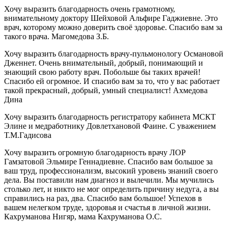
Хочу выразить благодарность очень грамотному,
внимательному доктору Шейховой Альфире Гаджиевне. Это
врач, которому можно доверить своё здоровье. Спасибо вам за
такого врача. Магомедова З.Б.
Хочу выразить благодарность врачу-пульмонологу Османовой
Дженнет. Очень внимательный, добрый, понимающий и
знающий свою работу врач. Побольше бы таких врачей!
Спасибо ей огромное. И спасибо вам за то, что у вас работает
такой прекрасный, добрый, умный специалист! Ахмедова
Дина
Хочу выразить благодарность регистратору кабинета МСКТ
Элине и медработнику Довлетхановой Фаине. С уважением
Т.М.Гадисова
Хочу выразить огромную благодарность врачу ЛОР
Гамзатовой Эльмире Геннадиевне. Спасибо вам большое за
ваш труд, профессионализм, высокий уровень знаний своего
дела. Вы поставили нам диагноз и вылечили. Мы мучились
столько лет, и никто не мог определить причину недуга, а вы
справились на раз, два. Спасибо вам большое! Успехов в
вашем нелегком труде, здоровья и счастья в личной жизни.
Кахруманова Нигяр, мама Кахруманова О.С.