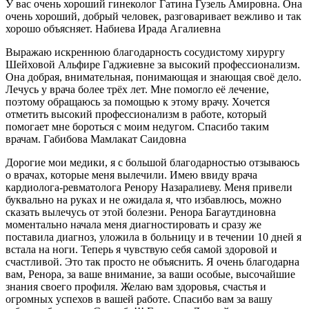
У вас очень хороший гинеколог Гатина Гузель Амировна. Она
очень хороший, добрый человек, разговаривает вежливо и так
хорошо объясняет. Набиева Ирада Агалиевна
Выражаю искреннюю благодарность сосудистому хирургу
Шейховой Альфире Гаджиевне за высокий профессионализм.
Она добрая, внимательная, понимающая и знающая своё дело.
Лечусь у врача более трёх лет. Мне помогло её лечение,
поэтому обращаюсь за помощью к этому врачу. Хочется
отметить высокий профессионализм в работе, который
помогает мне бороться с моим недугом. Спасибо таким
врачам. Габибова Мамлакат Саидовна
Дорогие мои медики, я с большой благодарностью отзываюсь
о врачах, которые меня вылечили. Имею ввиду врача
кардиолога-ревматолога Ренору Назаралиеву. Меня привели
буквально на руках и не ожидала я, что избавлюсь, можно
сказать вылечусь от этой болезни. Ренора Багаутдиновна
моментально начала меня диагностировать и сразу же
поставила диагноз, уложила в больницу и в течении 10 дней я
встала на ноги. Теперь я чувствую себя самой здоровой и
счастливой. Это так просто не объяснить. Я очень благодарна
вам, Ренора, за ваше внимание, за ваши особые, высочайшие
знания своего профиля. Желаю вам здоровья, счастья и
огромных успехов в вашей работе. Спасибо вам за вашу