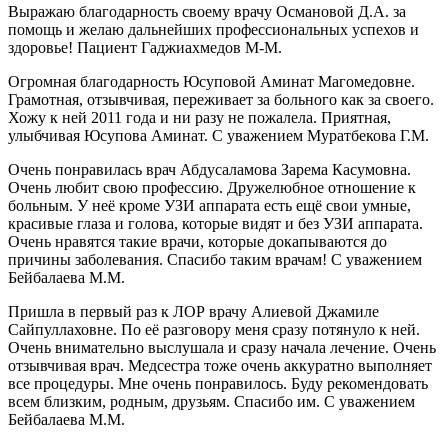
Выражаю благодарность своему врачу Османовой Д.А. за
помощь и желаю дальнейших профессиональных успехов и
здоровье! Пациент Гаджиахмедов М-М.
Огромная благодарность Юсуповой Аминат Магомедовне.
Грамотная, отзывчивая, переживает за больного как за своего.
Хожу к ней 2011 года и ни разу не пожалела. Приятная,
улыбчивая Юсупова Аминат. С уважением Муратбекова Г.М.
Очень понравилась врач Абдусаламова Зарема Касумовна.
Очень любит свою профессию. Дружелюбное отношение к
больным. У неё кроме УЗИ аппарата есть ещё свои умные,
красивые глаза и голова, которые видят и без УЗИ аппарата.
Очень нравятся такие врачи, которые докапываются до
причины заболевания. Спасибо таким врачам! С уважением
Бейбалаева М.М.
Пришла в первый раз к ЛОР врачу Алиевой Джамиле
Сайпуллаховне. По её разговору меня сразу потянуло к ней.
Очень внимательно выслушала и сразу начала лечение. Очень
отзывчивая врач. Медсестра тоже очень аккуратно выполняет
все процедуры. Мне очень понравилось. Буду рекомендовать
всем близким, родным, друзьям. Спасибо им. С уважением
Бейбалаева М.М.