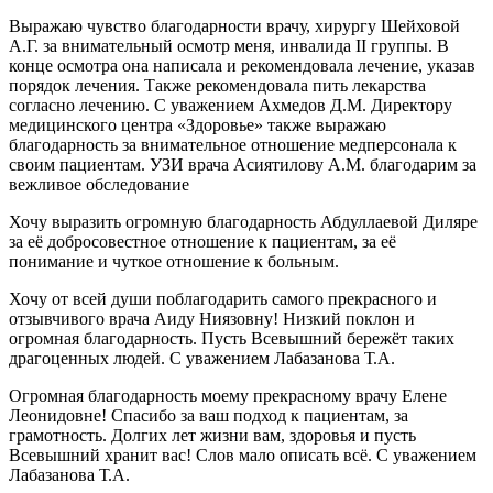
Выражаю чувство благодарности врачу, хирургу Шейховой
А.Г. за внимательный осмотр меня, инвалида II группы. В
конце осмотра она написала и рекомендовала лечение, указав
порядок лечения. Также рекомендовала пить лекарства
согласно лечению. С уважением Ахмедов Д.М. Директору
медицинского центра «Здоровье» также выражаю
благодарность за внимательное отношение медперсонала к
своим пациентам. УЗИ врача Асиятилову А.М. благодарим за
вежливое обследование
Хочу выразить огромную благодарность Абдуллаевой Диляре
за её добросовестное отношение к пациентам, за её
понимание и чуткое отношение к больным.
Хочу от всей души поблагодарить самого прекрасного и
отзывчивого врача Аиду Ниязовну! Низкий поклон и
огромная благодарность. Пусть Всевышний бережёт таких
драгоценных людей. С уважением Лабазанова Т.А.
Огромная благодарность моему прекрасному врачу Елене
Леонидовне! Спасибо за ваш подход к пациентам, за
грамотность. Долгих лет жизни вам, здоровья и пусть
Всевышний хранит вас! Слов мало описать всё. С уважением
Лабазанова Т.А.