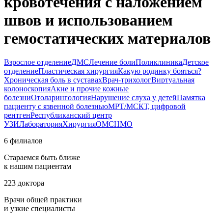
кровотечения с наложением
швов и использованием
гемостатических материалов
Взрослое отделение
ДМС
Лечение боли
Поликлиника
Детское
отделение
Пластическая хирургия
Какую родинку бояться?
Хроническая боль в суставах
Врач-трихолог
Виртуальная
колоноскопия
Акне и прочие кожные
болезни
Отоларингология
Нарушение слуха у детей
Памятка
пациенту с язвенной болезнью
МРТ/МСКТ, цифровой
рентген
Республиканский центр
УЗИ
Лаборатория
Хирургия
ОМС
НМО
6 филиалов
Стараемся быть ближе
к нашим пациентам
223 доктора
Врачи общей практики
и узкие специалисты